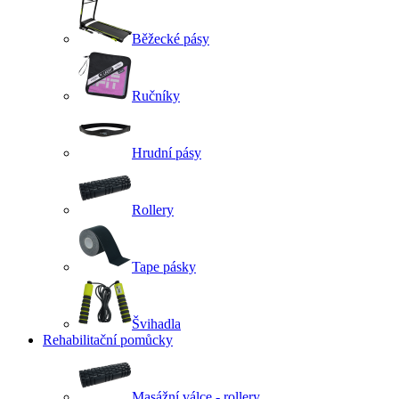
Běžecké pásy
Ručníky
Hrudní pásy
Rollery
Tape pásky
Švihadla
Rehabilitační pomůcky
Masážní válce - rollery