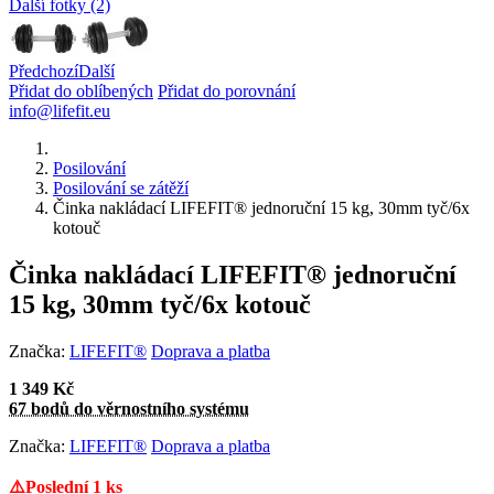
Další fotky (2)
Předchozí
Další
Přidat do oblíbených
Přidat do porovnání
info@lifefit.eu
Posilování
Posilování se zátěží
Činka nakládací LIFEFIT® jednoruční 15 kg, 30mm tyč/6x
kotouč
Činka nakládací LIFEFIT® jednoruční
15 kg, 30mm tyč/6x kotouč
Značka:
LIFEFIT®
Doprava a platba
1 349 Kč
67 bodů do věrnostního systému
Značka:
LIFEFIT®
Doprava a platba
⚠️Poslední 1 ks