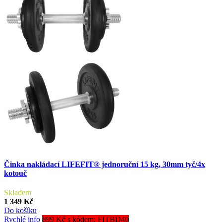
Činka nakládací LIFEFIT® jednoruční 15 kg, 30mm tyč/4x
kotouč
Skladem
1 349 Kč
Do košíku
Rychlé info
899 Kč s kódem: FITBD40