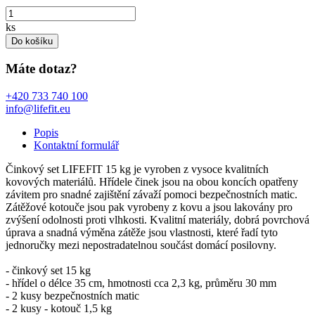
ks
Do košíku
Máte dotaz?
+420 733 740 100
info@lifefit.eu
Popis
Kontaktní formulář
Činkový set LIFEFIT 15 kg je vyroben z vysoce kvalitních
kovových materiálů. Hřídele činek jsou na obou koncích opatřeny
závitem pro snadné zajištění závaží pomoci bezpečnostních matic.
Zátěžové kotouče jsou pak vyrobeny z kovu a jsou lakovány pro
zvýšení odolnosti proti vlhkosti. Kvalitní materiály, dobrá povrchová
úprava a snadná výměna zátěže jsou vlastnosti, které řadí tyto
jednoručky mezi nepostradatelnou součást domácí posilovny.
- činkový set 15 kg
- hřídel o délce 35 cm, hmotnosti cca 2,3 kg, průměru 30 mm
- 2 kusy bezpečnostních matic
- 2 kusy - kotouč 1,5 kg