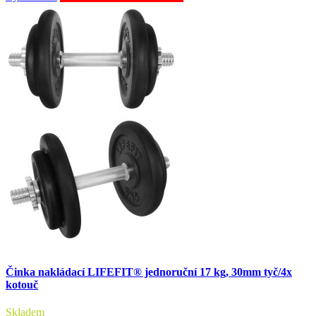
Činka nakládací LIFEFIT® jednoruční 17 kg, 30mm tyč/4x
kotouč
Skladem