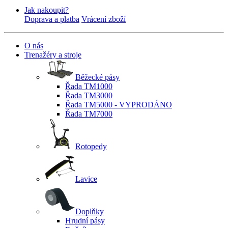
Jak nakoupit?
Doprava a platba
Vrácení zboží
O nás
Trenažéry a stroje
Běžecké pásy
Řada TM1000
Řada TM3000
Řada TM5000 - VYPRODÁNO
Řada TM7000
Rotopedy
Lavice
Doplňky
Hrudní pásy