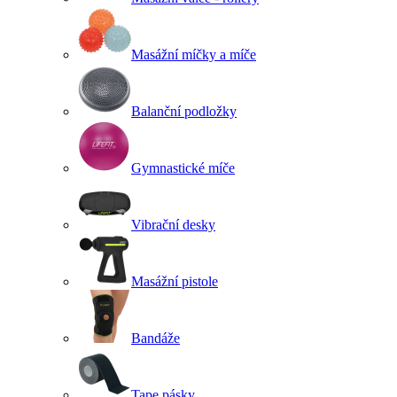
Masážní míčky a míče
Balanční podložky
Gymnastické míče
Vibrační desky
Masážní pistole
Bandáže
Tape pásky