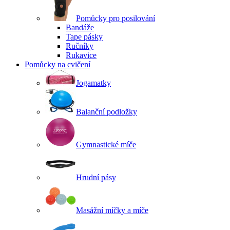
Pomůcky pro posilování
Bandáže
Tape pásky
Ručníky
Rukavice
Pomůcky na cvičení
Jogamatky
Balanční podložky
Gymnastické míče
Hrudní pásy
Masážní míčky a míče