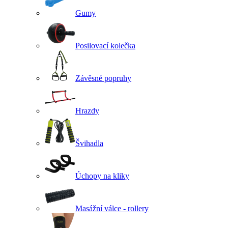
Gumy
Posilovací kolečka
Závěsné popruhy
Hrazdy
Švihadla
Úchopy na kliky
Masážní válce - rollery