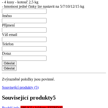
- 4 kusy - kotouč 2,5 kg
- hmotnost jedné činky lze nastavit na 5/7/10/12/15 kg
Jméno
Příjmení
Váš email
Telefon
Dotaz
Zvýrazněné položky jsou povinné.
Související produkty (5)
Související produkty
5
Rychlé info
689 Kč s kódem: FITBD40