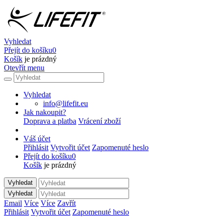
Vyhledat
Přejít do košíku
0
Košík
je prázdný
Otevřít menu
Vyhledat
info@lifefit.eu
Jak nakoupit?
Doprava a platba
Vrácení zboží
Váš účet
Přihlásit
Vytvořit účet
Zapomenuté heslo
Přejít do košíku
0
Košík
je prázdný
Vyhledat
Vyhledat
Email
Více
Více
Zavřít
Přihlásit
Vytvořit účet
Zapomenuté heslo