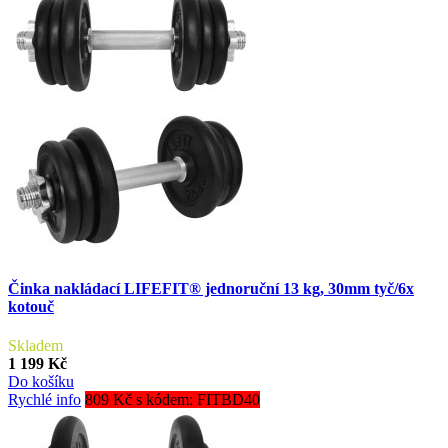
Činka nakládací LIFEFIT® jednoruční 13 kg, 30mm tyč/6x
kotouč
Skladem
1 199 Kč
Do košíku
Rychlé info
809 Kč s kódem: FITBD40