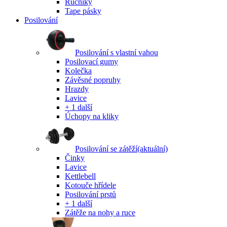
Ručníky
Tape pásky
Posilování
Posilování s vlastní vahou
Posilovací gumy
Kolečka
Závěsné popruhy
Hrazdy
Lavice
+ 1 další
Úchopy na kliky
Posilování se zátěží
(aktuální)
Činky
Lavice
Kettlebell
Kotouče hřídele
Posilování prstů
+ 1 další
Zátěže na nohy a ruce