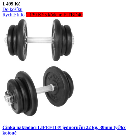
1 499 Kč
Do košíku
Rychlé info
1 139 Kč s kódem: FITBD40
Činka nakládací LIFEFIT® jednoruční 22 kg, 30mm tyč/6x
kotouč