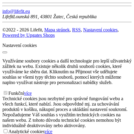
info@lifefit.eu
Lifefit
Lounská 891
,
43801
Žatec
,
Česká republika
©
2022 -
2026
Lifefit
,
Mapa stránek
,
RSS
,
Nastavení cookies
,
Powered by Upgates Shops
Nastavení cookies
Využíváme soubory cookies a další technologie pro lepší uživatelský
zážitek na webu. Existuje několik druhů souborů cookies, které
využíváme ke sběru dat. Kliknutím na Přijmout vše udělujete
souhlas se všemi typy těchto souborů, pomocí kterých můžeme
naplno využívat nástroje pro personalizaci nabídky služeb.
Funkční
více
Technické cookies jsou nezbytné pro správné fungování webu a
všech funkcí, které nabízí. Jsou odpovědné mj. za uchovávání
produktů v košíku, nákupní proces a ukládání nastavení soukromí.
Nepožadujeme Váš souhlas s využitím technických cookies na
našem webu. Z tohoto důvodu technické cookies nemohou být
individuálně deaktivovány nebo aktivovány.
Analytické cookies
více