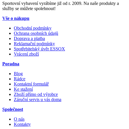
Sportovní vybavení vyrábíme již od r. 2009. Na naše produkty a
služby se můžete spolehnout!
Vše o nákupu
Obchodní podmínky
Ochrana osobních údajů
Doprava a platba
Reklamační podmínky
Spotřebitelský úvěr ESSOX
Vrácení zboží
Poradna
Blog
Rádce
Kontaktní formulář
Ke stažení
Zboží přímo od výrobce
Záruční servis u vás doma
Společnost
O nás
Kontakty