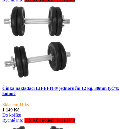
Činka nakládací LIFEFIT® jednoruční 12 kg, 30mm tyč/4x
kotouč
Skladem 11 ks
1 149 Kč
Do košíku
Rychlé info
719 Kč s kódem: FITBD40