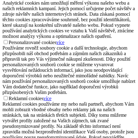
Analytické cookies nám umožňují měření výkonu našeho webu a
našich reklamních kampaní. Jejich pomocí určujeme počet návštěv a
zdroje návštěv našich internetových stránek. Data získaná pomocí
těchto cookies zpracováváme souhrnně, bez použití identifikátorů,
které ukazují na konkrétní uživatelé našeho webu. Pokud vypnete
používání analytických cookies ve vztahu k Vaší návštěvě, ztrácíme
možnost analýzy výkonu a optimalizace našich opatření.
Personalizované cookies
více
Používáme rovněž soubory cookie a další technologie, abychom
přizpůsobili náš obchod potřebám a zájmům našich zákazníků a
připravili tak pro Vás výjimečné nákupní zkušenosti. Díky použití
personalizovaných souborů cookie se můžeme vyvarovat
vysvětlování nežádoucích informací, jako jsou neodpovídající
doporučení výrobků nebo neužitečné mimořádné nabídky. Navíc
nám používání personalizovaných souborů cookie umožňuje nabízet
Vám dodatečné funkce, jako například doporučení výrobků
přizpůsobených Vašim potřebám.
Reklamní cookies
více
Reklamní cookies používáme my nebo naši partneři, abychom Vám
mohli zobrazit vhodné obsahy nebo reklamy jak na našich
stránkách, tak na stránkách třetích subjektů. Díky tomu můžeme
vytvářet profily založené na Vašich zájmech, tak zvané
pseudonymizované profily. Na základě těchto informací není
zpravidla možná bezprostřední identifikace Vaší osoby, protože jsou
používány pouze pseudonymizované údaje. Pokud nevyjádříte