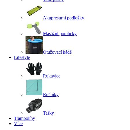
Akupresurní podložky
Masážní pomůcky
Otužovací kádě
Lifestyle
Rukavice
Ručníky
Tašky
Trampolíny
Více