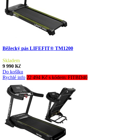
Běžecký pás LIFEFIT® TM1200
Skladem
9 990 Kč
Do košíku
Rychlé info
22 494 Kč s kódem: FITBD40