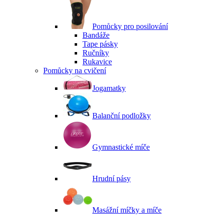
Pomůcky pro posilování
Bandáže
Tape pásky
Ručníky
Rukavice
Pomůcky na cvičení
Jogamatky
Balanční podložky
Gymnastické míče
Hrudní pásy
Masážní míčky a míče