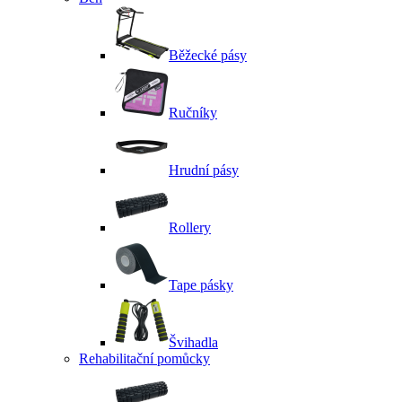
Běžecké pásy
Ručníky
Hrudní pásy
Rollery
Tape pásky
Švihadla
Rehabilitační pomůcky