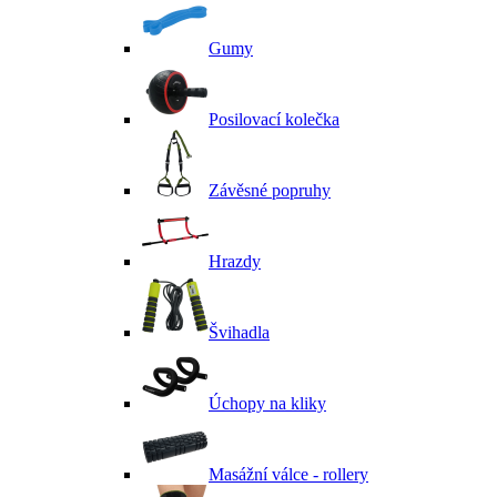
Gumy
Posilovací kolečka
Závěsné popruhy
Hrazdy
Švihadla
Úchopy na kliky
Masážní válce - rollery