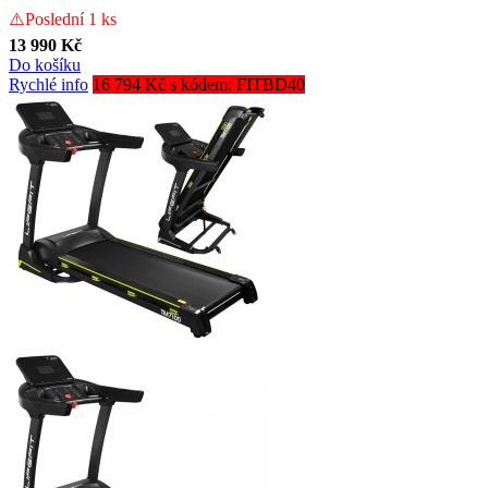
⚠️Poslední 1 ks
13 990 Kč
Do košíku
Rychlé info
16 794 Kč s kódem: FITBD40