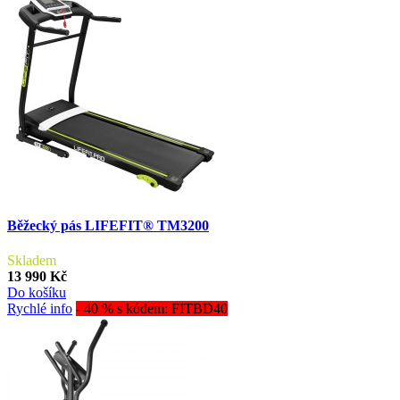
Běžecký pás LIFEFIT® TM3200
Skladem
13 990 Kč
Do košíku
Rychlé info
- 40 % s kódem: FITBD40