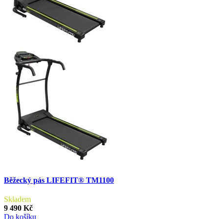
Běžecký pás LIFEFIT® TM1100
Skladem
9 490 Kč
Do košíku