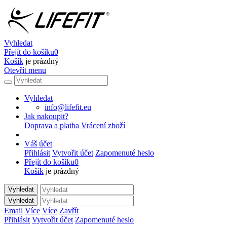
Vyhledat
Přejít do košíku
0
Košík
je prázdný
Otevřít menu
Vyhledat
info@lifefit.eu
Jak nakoupit?
Doprava a platba
Vrácení zboží
Váš účet
Přihlásit
Vytvořit účet
Zapomenuté heslo
Přejít do košíku
0
Košík
je prázdný
Vyhledat
Vyhledat
Email
Více
Více
Zavřít
Přihlásit
Vytvořit účet
Zapomenuté heslo