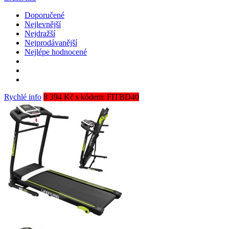
Doporučené
Nejlevnější
Nejdražší
Nejprodávanější
Nejlépe hodnocené
Rychlé info
8 394 Kč s kódem: FITBD40