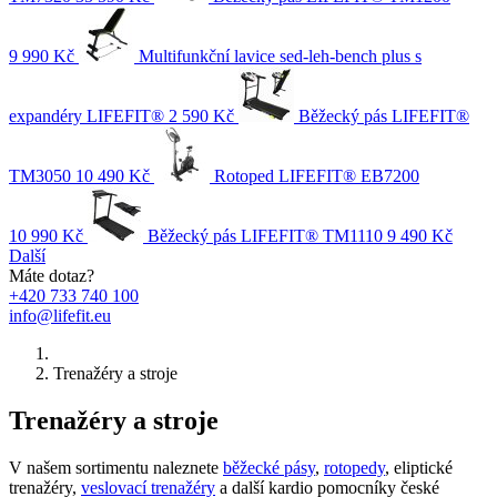
9 990 Kč
Multifunkční lavice sed-leh-bench plus s
expandéry LIFEFIT®
2 590 Kč
Běžecký pás LIFEFIT®
TM3050
10 490 Kč
Rotoped LIFEFIT® EB7200
10 990 Kč
Běžecký pás LIFEFIT® TM1110
9 490 Kč
Další
Máte dotaz?
+420 733 740 100
info@lifefit.eu
Trenažéry a stroje
Trenažéry a stroje
V našem sortimentu naleznete
běžecké pásy
,
rotopedy
, eliptické
trenažéry,
veslovací trenažéry
a další kardio pomocníky české