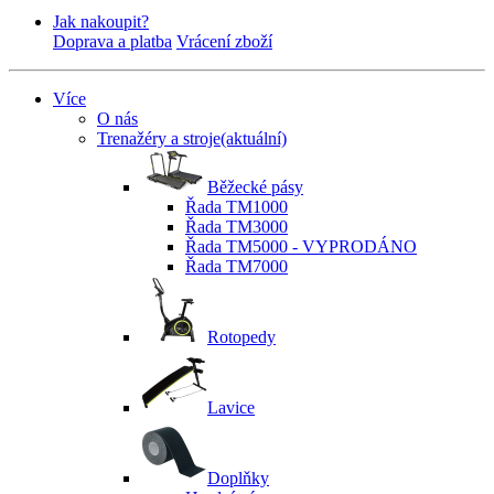
Jak nakoupit?
Doprava a platba
Vrácení zboží
Více
O nás
Trenažéry a stroje
(aktuální)
Běžecké pásy
Řada TM1000
Řada TM3000
Řada TM5000 - VYPRODÁNO
Řada TM7000
Rotopedy
Lavice
Doplňky