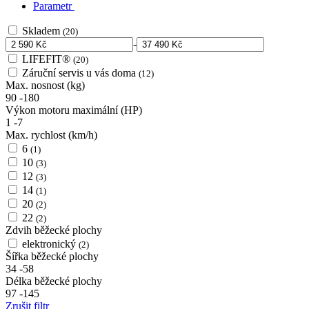
Parametr
Skladem
(20)
-
LIFEFIT®
(20)
Záruční servis u vás doma
(12)
Max. nosnost (kg)
90
-
180
Výkon motoru maximální (HP)
1
-
7
Max. rychlost (km/h)
6
(1)
10
(3)
12
(3)
14
(1)
20
(2)
22
(2)
Zdvih běžecké plochy
elektronický
(2)
Šířka běžecké plochy
34
-
58
Délka běžecké plochy
97
-
145
Zrušit filtr