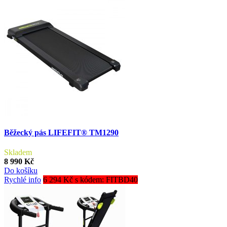
Běžecký pás LIFEFIT® TM1290
Skladem
8 990 Kč
Do košíku
Rychlé info
6 294 Kč s kódem: FITBD40