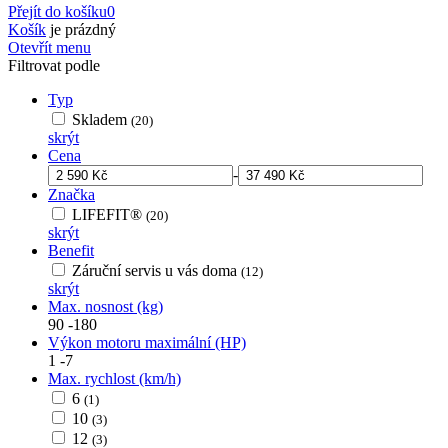
Přejít do košíku
0
Košík
je prázdný
Otevřít menu
Filtrovat podle
Typ
Skladem
(20)
skrýt
Cena
-
Značka
LIFEFIT®
(20)
skrýt
Benefit
Záruční servis u vás doma
(12)
skrýt
Max. nosnost (kg)
90
-
180
Výkon motoru maximální (HP)
1
-
7
Max. rychlost (km/h)
6
(1)
10
(3)
12
(3)