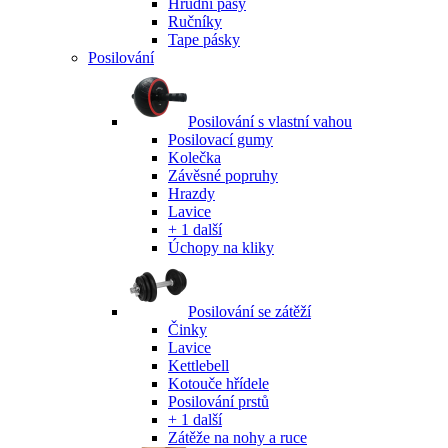
Hrudní pásy
Ručníky
Tape pásky
Posilování
Posilování s vlastní vahou
Posilovací gumy
Kolečka
Závěsné popruhy
Hrazdy
Lavice
+ 1 další
Úchopy na kliky
Posilování se zátěží
Činky
Lavice
Kettlebell
Kotouče hřídele
Posilování prstů
+ 1 další
Zátěže na nohy a ruce