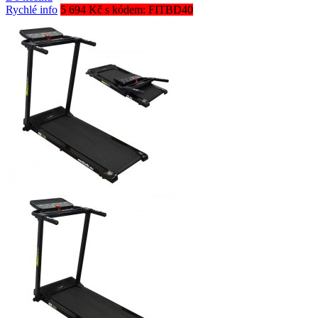
Rychlé info
5 694 Kč s kódem: FITBD40