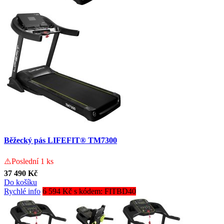
Běžecký pás LIFEFIT® TM7300
⚠️Poslední 1 ks
37 490 Kč
Do košíku
Rychlé info
6 594 Kč s kódem: FITBD40