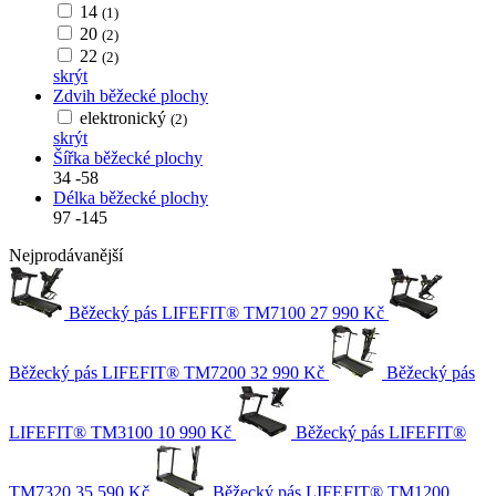
14
(1)
20
(2)
22
(2)
skrýt
Zdvih běžecké plochy
elektronický
(2)
skrýt
Šířka běžecké plochy
34
-
58
Délka běžecké plochy
97
-
145
Nejprodávanější
Běžecký pás LIFEFIT® TM7100
27 990 Kč
Běžecký pás LIFEFIT® TM7200
32 990 Kč
Běžecký pás
LIFEFIT® TM3100
10 990 Kč
Běžecký pás LIFEFIT®
TM7320
35 590 Kč
Běžecký pás LIFEFIT® TM1200