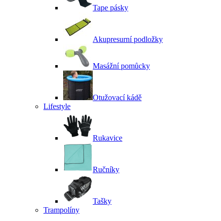
Tape pásky
Akupresurní podložky
Masážní pomůcky
Otužovací kádě
Lifestyle
Rukavice
Ručníky
Tašky
Trampolíny