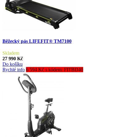
Běžecký pás LIFEFIT® TM7100
Skladem
27 990 Kč
Do košíku
Rychlé info
6 594 Kč s kódem: FITBD40