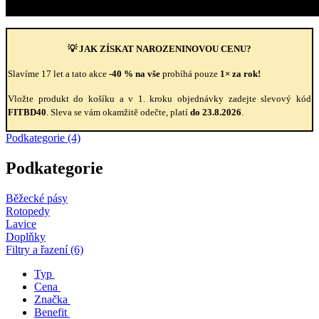
💡 JAK ZÍSKAT NAROZENINOVOU CENU?
Slavíme 17 let a tato akce
-40 % na vše
probíhá pouze
1× za rok!
Vložte produkt do košíku a v 1. kroku objednávky zadejte slevový kód
FITBD40
. Sleva se vám okamžitě odečte, platí
do 23.8.2026
.
Podkategorie (4)
Podkategorie
Běžecké pásy
Rotopedy
Lavice
Doplňky
Filtry a řazení (6)
Typ
Cena
Značka
Benefit