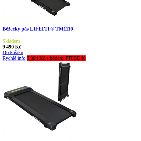
Běžecký pás LIFEFIT® TM1110
Skladem
9 490 Kč
Do košíku
Rychlé info
5 394 Kč s kódem: FITBD40