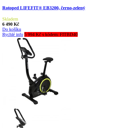
Rotoped LIFEFIT® EB3200, černo-zelený
Skladem
6 490 Kč
Do košíku
Rychlé info
5 994 Kč s kódem: FITBD40