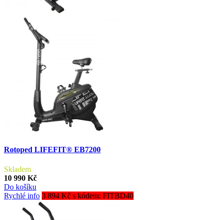
Rotoped LIFEFIT® EB7200
Skladem
10 990 Kč
Do košíku
Rychlé info
3 894 Kč s kódem: FITBD40