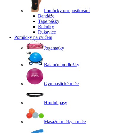
Pomůcky pro posilování
Bandáže
Tape pásky
Ručníky
Rukavice
Pomůcky na cvičení
Jogamatky
Balanční podložky
Gymnastické míče
Hrudní pásy
Masážní míčky a míče