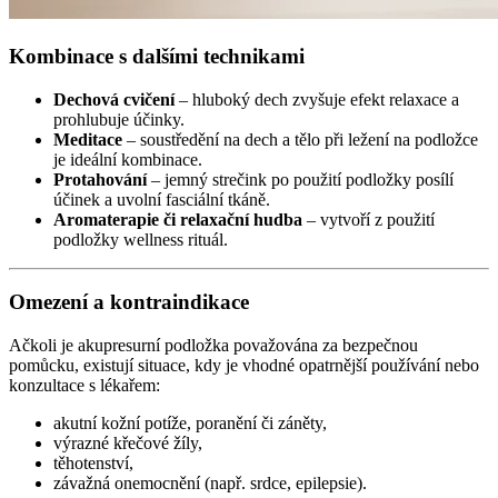
Kombinace s dalšími technikami
Dechová cvičení
– hluboký dech zvyšuje efekt relaxace a
prohlubuje účinky.
Meditace
– soustředění na dech a tělo při ležení na podložce
je ideální kombinace.
Protahování
– jemný strečink po použití podložky posílí
účinek a uvolní fasciální tkáně.
Aromaterapie či relaxační hudba
– vytvoří z použití
podložky wellness rituál.
Omezení a kontraindikace
Ačkoli je akupresurní podložka považována za bezpečnou
pomůcku, existují situace, kdy je vhodné opatrnější používání nebo
konzultace s lékařem:
akutní kožní potíže, poranění či záněty,
výrazné křečové žíly,
těhotenství,
závažná onemocnění (např. srdce, epilepsie).