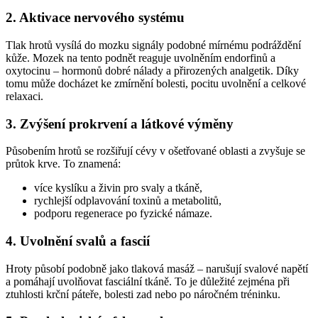
2. Aktivace nervového systému
Tlak hrotů vysílá do mozku signály podobné mírnému podráždění
kůže. Mozek na tento podnět reaguje uvolněním endorfinů a
oxytocinu – hormonů dobré nálady a přirozených analgetik. Díky
tomu může docházet ke zmírnění bolesti, pocitu uvolnění a celkové
relaxaci.
3. Zvýšení prokrvení a látkové výměny
Působením hrotů se rozšiřují cévy v ošetřované oblasti a zvyšuje se
průtok krve. To znamená:
více kyslíku a živin pro svaly a tkáně,
rychlejší odplavování toxinů a metabolitů,
podporu regenerace po fyzické námaze.
4. Uvolnění svalů a fascií
Hroty působí podobně jako tlaková masáž – narušují svalové napětí
a pomáhají uvolňovat fasciální tkáně. To je důležité zejména při
ztuhlosti krční páteře, bolesti zad nebo po náročném tréninku.