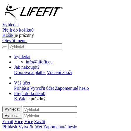
Vyhledat
Přejít do košíku
0
Košík
je prázdný
Otevřít menu
Vyhledat
info@lifefit.eu
Jak nakoupit?
Doprava a platba
Vrácení zboží
Váš účet
Přihlásit
Vytvořit účet
Zapomenuté heslo
Přejít do košíku
0
Košík
je prázdný
Vyhledat
Vyhledat
Email
Více
Více
Zavřít
Přihlásit
Vytvořit účet
Zapomenuté heslo