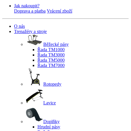
Jak nakoupit?
Doprava a platba
Vrácení zboží
O nás
Trenažéry a stroje
Běžecké pásy
Řada TM1000
Řada TM3000
Řada TM5000
Řada TM7000
Rotopedy
Lavice
Doplňky
Hrudní pásy