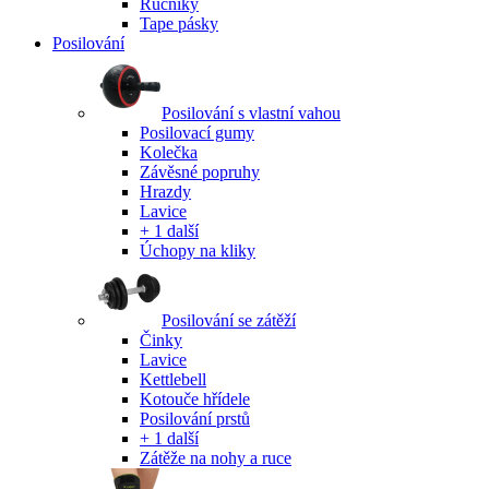
Ručníky
Tape pásky
Posilování
Posilování s vlastní vahou
Posilovací gumy
Kolečka
Závěsné popruhy
Hrazdy
Lavice
+ 1 další
Úchopy na kliky
Posilování se zátěží
Činky
Lavice
Kettlebell
Kotouče hřídele
Posilování prstů
+ 1 další
Zátěže na nohy a ruce