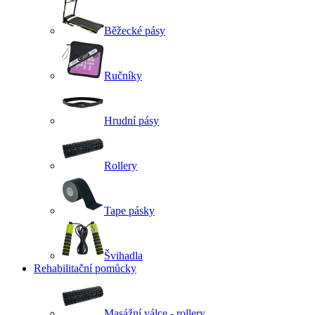
Běžecké pásy
Ručníky
Hrudní pásy
Rollery
Tape pásky
Švihadla
Rehabilitační pomůcky
Masážní válce - rollery