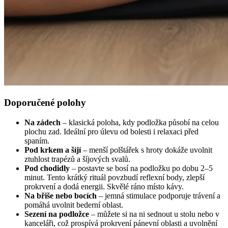
Doporučené polohy
Na zádech
– klasická poloha, kdy podložka působí na celou
plochu zad. Ideální pro úlevu od bolesti i relaxaci před
spaním.
Pod krkem a šíjí
– menší polštářek s hroty dokáže uvolnit
ztuhlost trapézů a šíjových svalů.
Pod chodidly
– postavte se bosí na podložku po dobu 2–5
minut. Tento krátký rituál povzbudí reflexní body, zlepší
prokrvení a dodá energii. Skvělé ráno místo kávy.
Na břiše nebo bocích
– jemná stimulace podporuje trávení a
pomáhá uvolnit bederní oblast.
Sezení na podložce
– můžete si na ni sednout u stolu nebo v
kanceláři, což prospívá prokrvení pánevní oblasti a uvolnění