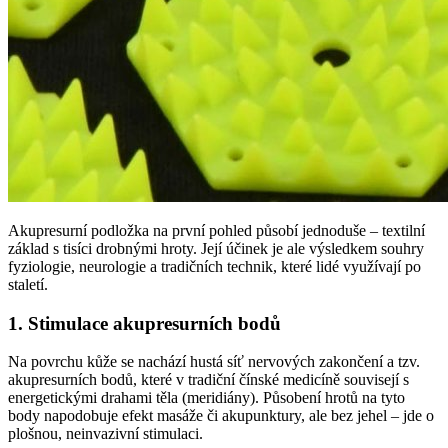
Akupresurní podložka na první pohled působí jednoduše – textilní
základ s tisíci drobnými hroty. Její účinek je ale výsledkem souhry
fyziologie, neurologie a tradičních technik, které lidé využívají po
staletí.
1. Stimulace akupresurních bodů
Na povrchu kůže se nachází hustá síť nervových zakončení a tzv.
akupresurních bodů, které v tradiční čínské medicíně souvisejí s
energetickými drahami těla (meridiány). Působení hrotů na tyto
body napodobuje efekt masáže či akupunktury, ale bez jehel – jde o
plošnou, neinvazivní stimulaci.