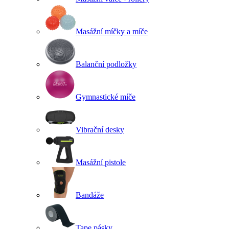
Masážní míčky a míče
Balanční podložky
Gymnastické míče
Vibrační desky
Masážní pistole
Bandáže
Tape pásky