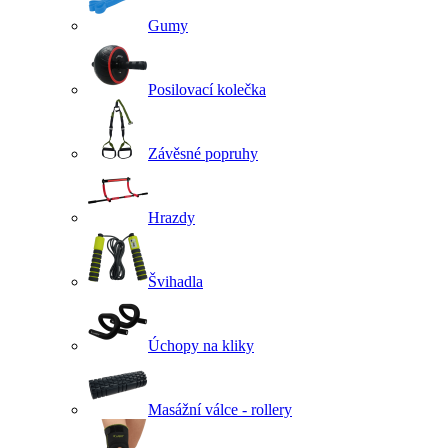
Gumy
Posilovací kolečka
Závěsné popruhy
Hrazdy
Švihadla
Úchopy na kliky
Masážní válce - rollery