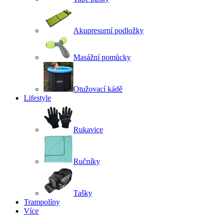
Akupresurní podložky
Masážní pomůcky
Otužovací kádě
Lifestyle
Rukavice
Ručníky
Tašky
Trampolíny
Více