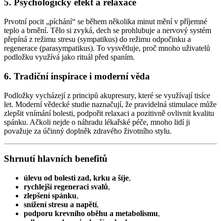
5. Psychologický efekt a relaxace
Prvotní pocit „píchání“ se během několika minut mění v příjemné
teplo a brnění. Tělo si zvyká, dech se prohlubuje a nervový systém
přepíná z režimu stresu (sympatikus) do režimu odpočinku a
regenerace (parasympatikus). To vysvětluje, proč mnoho uživatelů
podložku využívá jako rituál před spaním.
6. Tradiční inspirace i moderní věda
Podložky vycházejí z principů akupresury, které se využívají tisíce
let. Moderní vědecké studie naznačují, že pravidelná stimulace může
zlepšit vnímání bolesti, podpořit relaxaci a pozitivně ovlivnit kvalitu
spánku. Ačkoli nejde o náhradu lékařské péče, mnoho lidí ji
považuje za účinný doplněk zdravého životního stylu.
Shrnutí hlavních benefitů
úlevu od bolesti zad, krku a šíje
,
rychlejší regeneraci svalů
,
zlepšení spánku
,
snížení stresu a napětí
,
podporu krevního oběhu a metabolismu
,