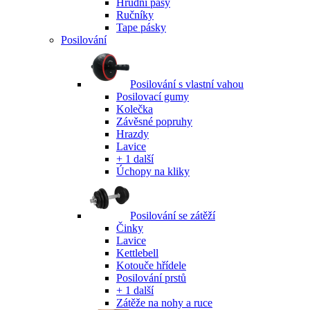
Hrudní pásy
Ručníky
Tape pásky
Posilování
Posilování s vlastní vahou
Posilovací gumy
Kolečka
Závěsné popruhy
Hrazdy
Lavice
+ 1 další
Úchopy na kliky
Posilování se zátěží
Činky
Lavice
Kettlebell
Kotouče hřídele
Posilování prstů
+ 1 další
Zátěže na nohy a ruce