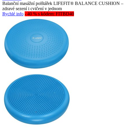
Balanční masážní polštářek LIFEFIT® BALANCE CUSHION –
zdravé sezení i cvičení v jednom
Rychlé info
- 40 % s kódem: FITBD40