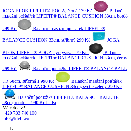
JOGA BLOK LIFEFIT® BOGA, černá
179 Kč
Balanční
masážní polštářek LIFEFIT® BALANCE CUSHION 33cm, bordó
299 Kč
Balanční masážní polštářek LIFEFIT®
BALANCE CUSHION 33cm, stříbrný
299 Kč
JOGA
BLOK LIFEFIT® BOGA, tyrkysová
179 Kč
Balanční
masážní polštářek LIFEFIT® BALANCE CUSHION 33cm, černý
299 Kč
Balanční podložka LIFEFIT® BALANCE BALL
TR 58cm, stříbrná
1 990 Kč
Balanční masážní polštářek
LIFEFIT® BALANCE CUSHION 33cm, světle zelený
299 Kč
Balanční podložka LIFEFIT® BALANCE BALL TR
58cm, modrá
1 990 Kč
Další
Máte dotaz?
+420 733 740 100
info@lifefit.eu