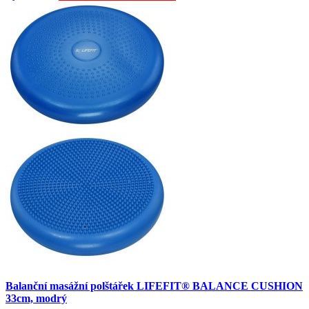
Balanční masážní polštářek LIFEFIT® BALANCE CUSHION
33cm, modrý