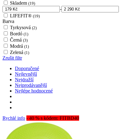
Skladem
(19)
-
LIFEFIT®
(19)
Barva
Tyrkysová
(2)
Bordó
(1)
Černá
(3)
Modrá
(1)
Zelená
(1)
Zrušit filtr
Doporučené
Nejlevnější
Nejdražší
Nejprodávanější
Nejlépe hodnocené
Rychlé info
- 40 % s kódem: FITBD40