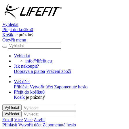
Vyhledat
Přejít do košíku
0
Košík
je prázdný
Otevřít menu
Vyhledat
info@lifefit.eu
Jak nakoupit?
Doprava a platba
Vrácení zboží
Váš účet
Přihlásit
Vytvořit účet
Zapomenuté heslo
Přejít do košíku
0
Košík
je prázdný
Vyhledat
Vyhledat
Email
Více
Více
Zavřít
Přihlásit
Vytvořit účet
Zapomenuté heslo