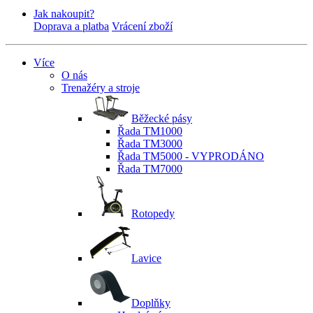
Jak nakoupit?
Doprava a platba
Vrácení zboží
Více
O nás
Trenažéry a stroje
Běžecké pásy
Řada TM1000
Řada TM3000
Řada TM5000 - VYPRODÁNO
Řada TM7000
Rotopedy
Lavice
Doplňky