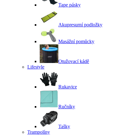
Tape pásky
Akupresurní podložky
Masážní pomůcky
Otužovací kádě
Lifestyle
Rukavice
Ručníky
Tašky
Trampolíny