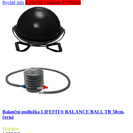
Rychlé info
1 194 Kč s kódem: FITBD40
Balanční podložka LIFEFIT® BALANCE BALL TR 58cm,
černá
Skladem