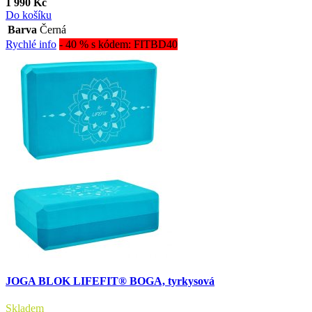
1 990 Kč
Do košíku
Barva
Černá
Rychlé info
- 40 % s kódem: FITBD40
JOGA BLOK LIFEFIT® BOGA, tyrkysová
Skladem