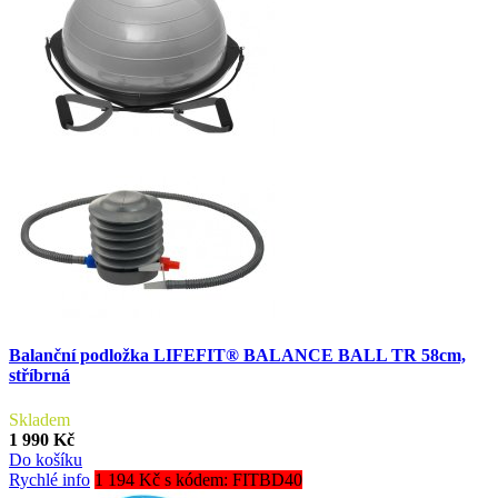
Balanční podložka LIFEFIT® BALANCE BALL TR 58cm,
stříbrná
Skladem
1 990 Kč
Do košíku
Rychlé info
1 194 Kč s kódem: FITBD40