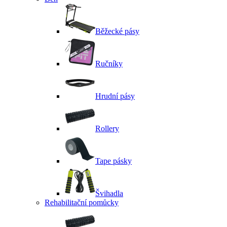
Běžecké pásy
Ručníky
Hrudní pásy
Rollery
Tape pásky
Švihadla
Rehabilitační pomůcky