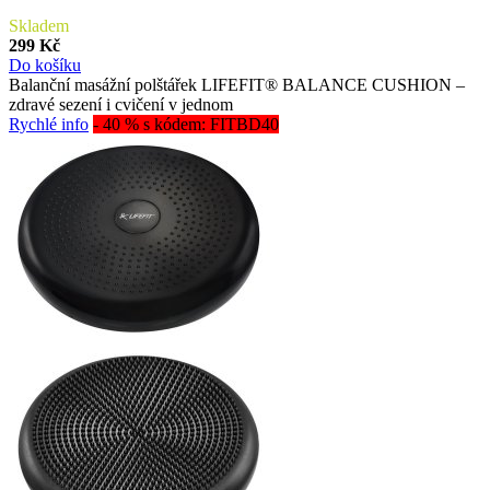
Skladem
299 Kč
Do košíku
Balanční masážní polštářek LIFEFIT® BALANCE CUSHION –
zdravé sezení i cvičení v jednom
Rychlé info
- 40 % s kódem: FITBD40