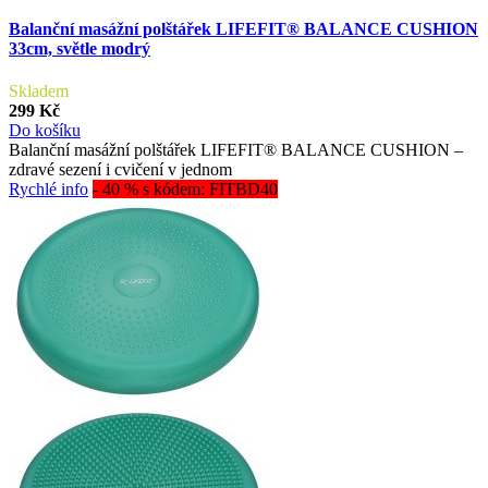
Balanční masážní polštářek LIFEFIT® BALANCE CUSHION
33cm, světle modrý
Skladem
299 Kč
Do košíku
Balanční masážní polštářek LIFEFIT® BALANCE CUSHION –
zdravé sezení i cvičení v jednom
Rychlé info
- 40 % s kódem: FITBD40