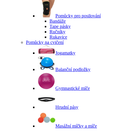
Pomůcky pro posilování
Bandáže
Tape pásky
Ručníky
Rukavice
Pomůcky na cvičení
Jogamatky
Balanční podložky
Gymnastické míče
Hrudní pásy
Masážní míčky a míče