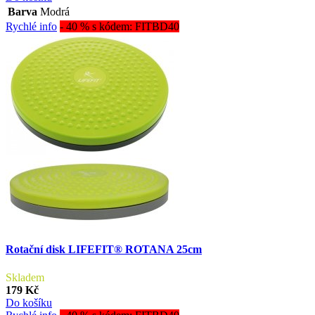
Barva
Modrá
Rychlé info
- 40 % s kódem: FITBD40
Rotační disk LIFEFIT® ROTANA 25cm
Skladem
179 Kč
Do košíku