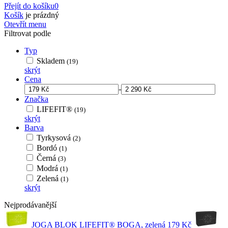
Přejít do košíku
0
Košík
je prázdný
Otevřít menu
Filtrovat podle
Typ
Skladem
(19)
skrýt
Cena
-
Značka
LIFEFIT®
(19)
skrýt
Barva
Tyrkysová
(2)
Bordó
(1)
Černá
(3)
Modrá
(1)
Zelená
(1)
skrýt
Nejprodávanější
JOGA BLOK LIFEFIT® BOGA, zelená
179 Kč