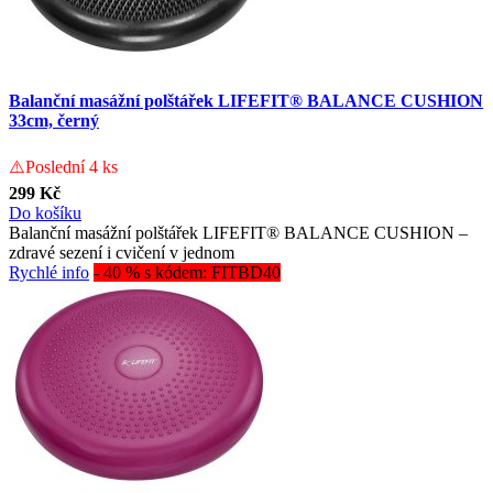
Balanční masážní polštářek LIFEFIT® BALANCE CUSHION
33cm, černý
⚠️Poslední 4 ks
299 Kč
Do košíku
Balanční masážní polštářek LIFEFIT® BALANCE CUSHION –
zdravé sezení i cvičení v jednom
Rychlé info
- 40 % s kódem: FITBD40