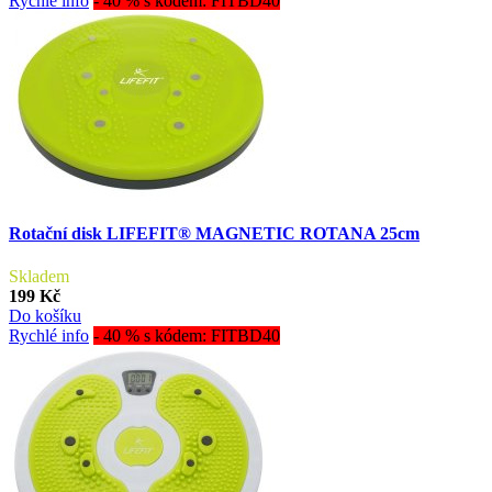
Rychlé info
- 40 % s kódem: FITBD40
Rotační disk LIFEFIT® MAGNETIC ROTANA 25cm
Skladem
199 Kč
Do košíku
Rychlé info
- 40 % s kódem: FITBD40