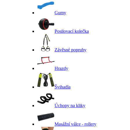
Gumy
Posilovací kolečka
Závěsné popruhy
Hrazdy
Švihadla
Úchopy na kliky
Masážní válce - rollery