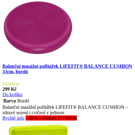
Balanční masážní polštářek LIFEFIT® BALANCE CUSHION
33cm, bordó
Skladem
299 Kč
Do košíku
Barva
Bordó
Balanční masážní polštářek LIFEFIT® BALANCE CUSHION –
zdravé sezení i cvičení v jednom
Rychlé info
- 40 % s kódem: FITBD40