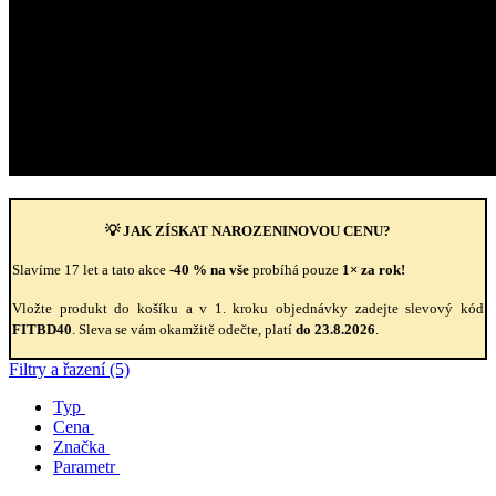
💡 JAK ZÍSKAT NAROZENINOVOU CENU?
Slavíme 17 let a tato akce
-40 % na vše
probíhá pouze
1× za rok!
Vložte produkt do košíku a v 1. kroku objednávky zadejte slevový kód
FITBD40
. Sleva se vám okamžitě odečte, platí
do 23.8.2026
.
Filtry a řazení (5)
Typ
Cena
Značka
Parametr