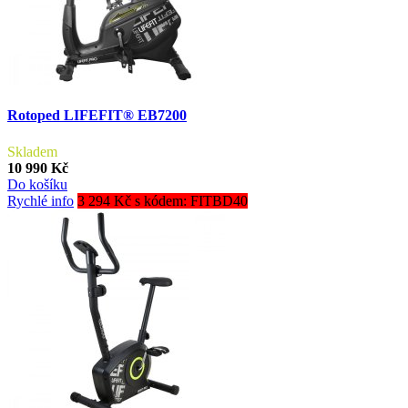
Rotoped LIFEFIT® EB7200
Skladem
10 990 Kč
Do košíku
Rychlé info
3 294 Kč s kódem: FITBD40