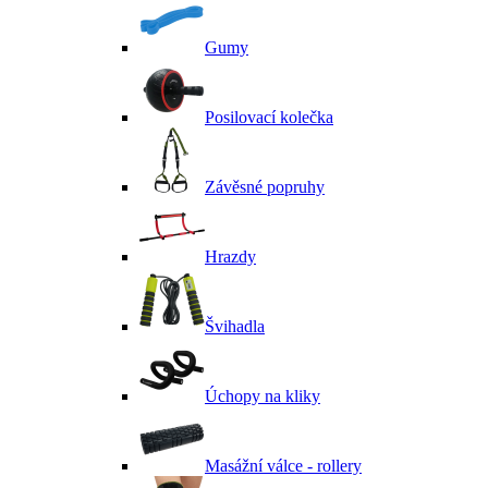
Gumy
Posilovací kolečka
Závěsné popruhy
Hrazdy
Švihadla
Úchopy na kliky
Masážní válce - rollery