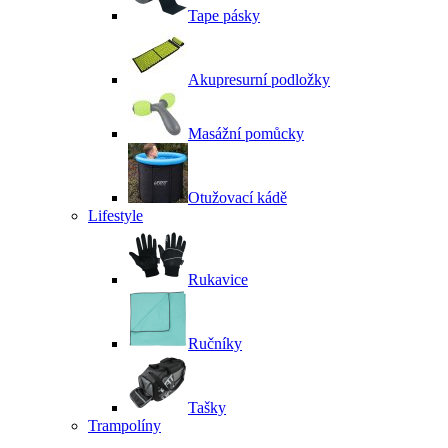
Tape pásky
Akupresurní podložky
Masážní pomůcky
Otužovací kádě
Lifestyle
Rukavice
Ručníky
Tašky
Trampolíny