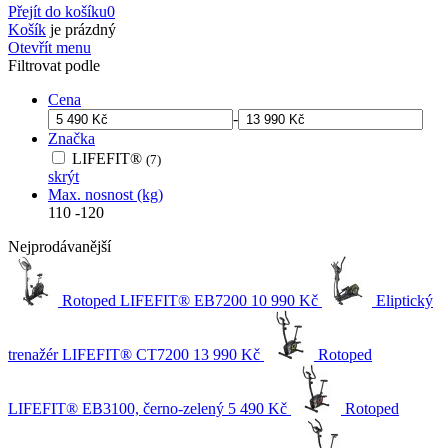
Přejít do košíku
0
Košík
je prázdný
Otevřít menu
Filtrovat podle
Cena
-
Značka
LIFEFIT®
(7)
skrýt
Max. nosnost (kg)
110
-
120
Nejprodávanější
Rotoped LIFEFIT® EB7200
10 990 Kč
Eliptický
trenažér LIFEFIT® CT7200
13 990 Kč
Rotoped
LIFEFIT® EB3100, černo-zelený
5 490 Kč
Rotoped