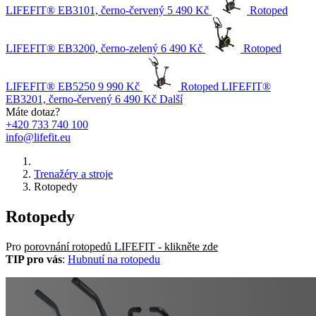
LIFEFIT® EB3101, černo-červený
5 490 Kč
Rotoped
LIFEFIT® EB3200, černo-zelený
6 490 Kč
Rotoped
LIFEFIT® EB5250
9 990 Kč
Rotoped LIFEFIT®
EB3201, černo-červený
6 490 Kč
Další
Máte dotaz?
+420 733 740 100
info@lifefit.eu
Trenažéry a stroje
Rotopedy
Rotopedy
Pro
porovnání rotopedů LIFEFIT - klikněte zde
TIP pro vás
:
Hubnutí na rotopedu