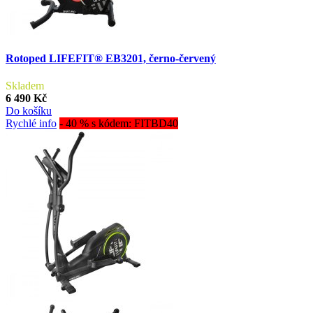
Rotoped LIFEFIT® EB3201, černo-červený
Skladem
6 490 Kč
Do košíku
Rychlé info
- 40 % s kódem: FITBD40