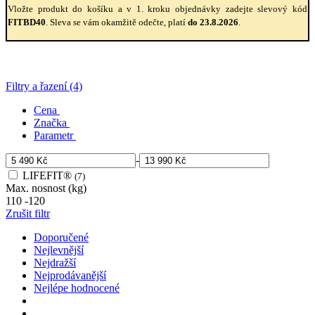
Vložte produkt do košíku a v 1. kroku objednávky zadejte slevový kód
FITBD40
. Sleva se vám okamžitě odečte, platí
do 23.8.2026
.
Filtry a řazení (4)
Cena
Značka
Parametr
-
LIFEFIT®
(7)
Max. nosnost (kg)
110
-
120
Zrušit filtr
Doporučené
Nejlevnější
Nejdražší
Nejprodávanější
Nejlépe hodnocené