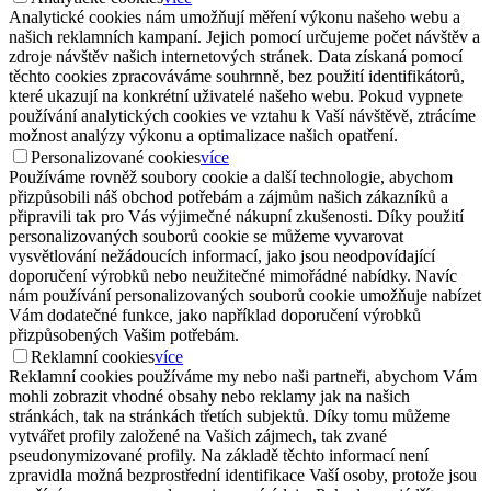
Analytické cookies nám umožňují měření výkonu našeho webu a
našich reklamních kampaní. Jejich pomocí určujeme počet návštěv a
zdroje návštěv našich internetových stránek. Data získaná pomocí
těchto cookies zpracováváme souhrnně, bez použití identifikátorů,
které ukazují na konkrétní uživatelé našeho webu. Pokud vypnete
používání analytických cookies ve vztahu k Vaší návštěvě, ztrácíme
možnost analýzy výkonu a optimalizace našich opatření.
Personalizované cookies
více
Používáme rovněž soubory cookie a další technologie, abychom
přizpůsobili náš obchod potřebám a zájmům našich zákazníků a
připravili tak pro Vás výjimečné nákupní zkušenosti. Díky použití
personalizovaných souborů cookie se můžeme vyvarovat
vysvětlování nežádoucích informací, jako jsou neodpovídající
doporučení výrobků nebo neužitečné mimořádné nabídky. Navíc
nám používání personalizovaných souborů cookie umožňuje nabízet
Vám dodatečné funkce, jako například doporučení výrobků
přizpůsobených Vašim potřebám.
Reklamní cookies
více
Reklamní cookies používáme my nebo naši partneři, abychom Vám
mohli zobrazit vhodné obsahy nebo reklamy jak na našich
stránkách, tak na stránkách třetích subjektů. Díky tomu můžeme
vytvářet profily založené na Vašich zájmech, tak zvané
pseudonymizované profily. Na základě těchto informací není
zpravidla možná bezprostřední identifikace Vaší osoby, protože jsou