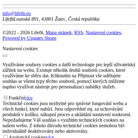
info@lifefit.eu
Lifefit
Lounská 891
,
43801
Žatec
,
Česká republika
©
2022 -
2026
Lifefit
,
Mapa stránek
,
RSS
,
Nastavení cookies
,
Powered by Upgates Shops
Nastavení cookies
Využíváme soubory cookies a další technologie pro lepší uživatelský
zážitek na webu. Existuje několik druhů souborů cookies, které
využíváme ke sběru dat. Kliknutím na Přijmout vše udělujete
souhlas se všemi typy těchto souborů, pomocí kterých můžeme
naplno využívat nástroje pro personalizaci nabídky služeb.
Funkční
více
Technické cookies jsou nezbytné pro správné fungování webu a
všech funkcí, které nabízí. Jsou odpovědné mj. za uchovávání
produktů v košíku, nákupní proces a ukládání nastavení soukromí.
Nepožadujeme Váš souhlas s využitím technických cookies na
našem webu. Z tohoto důvodu technické cookies nemohou být
individuálně deaktivovány nebo aktivovány.
Analytické cookies
více