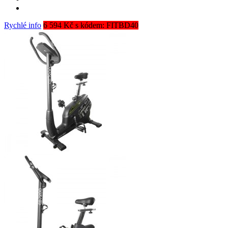
Rychlé info
6 594 Kč s kódem: FITBD40