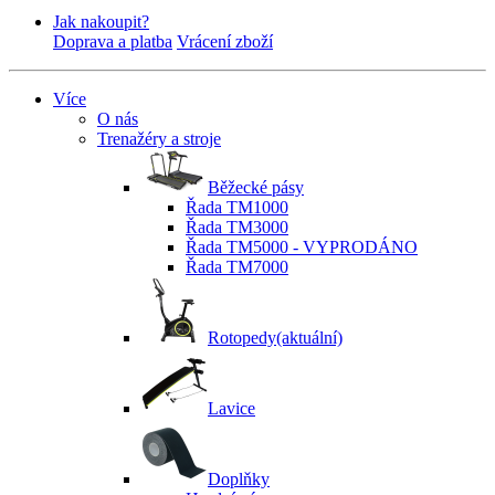
Jak nakoupit?
Doprava a platba
Vrácení zboží
Více
O nás
Trenažéry a stroje
Běžecké pásy
Řada TM1000
Řada TM3000
Řada TM5000 - VYPRODÁNO
Řada TM7000
Rotopedy
(aktuální)
Lavice
Doplňky