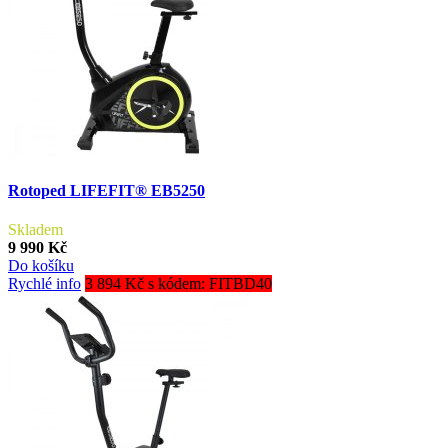
Rotoped LIFEFIT® EB5250
Skladem
9 990 Kč
Do košíku
Rychlé info
3 894 Kč s kódem: FITBD40