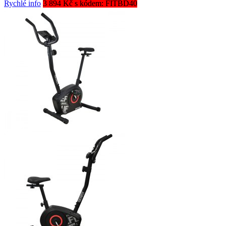
Rychlé info
3 894 Kč s kódem: FITBD40