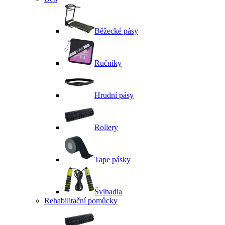
Běžecké pásy
Ručníky
Hrudní pásy
Rollery
Tape pásky
Švihadla
Rehabilitační pomůcky