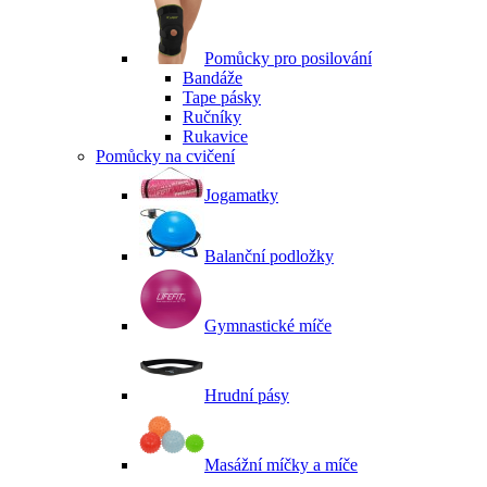
Pomůcky pro posilování
Bandáže
Tape pásky
Ručníky
Rukavice
Pomůcky na cvičení
Jogamatky
Balanční podložky
Gymnastické míče
Hrudní pásy
Masážní míčky a míče