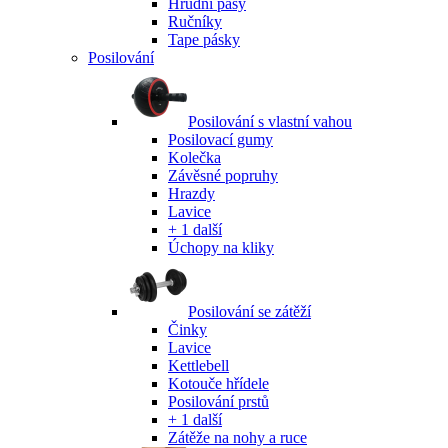
Hrudní pásy
Ručníky
Tape pásky
Posilování
Posilování s vlastní vahou
Posilovací gumy
Kolečka
Závěsné popruhy
Hrazdy
Lavice
+ 1 další
Úchopy na kliky
Posilování se zátěží
Činky
Lavice
Kettlebell
Kotouče hřídele
Posilování prstů
+ 1 další
Zátěže na nohy a ruce