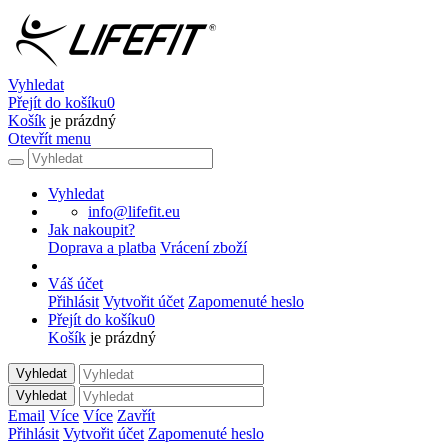
Vyhledat
Přejít do košíku
0
Košík
je prázdný
Otevřít menu
Vyhledat
info@lifefit.eu
Jak nakoupit?
Doprava a platba
Vrácení zboží
Váš účet
Přihlásit
Vytvořit účet
Zapomenuté heslo
Přejít do košíku
0
Košík
je prázdný
Vyhledat
Vyhledat
Email
Více
Více
Zavřít
Přihlásit
Vytvořit účet
Zapomenuté heslo