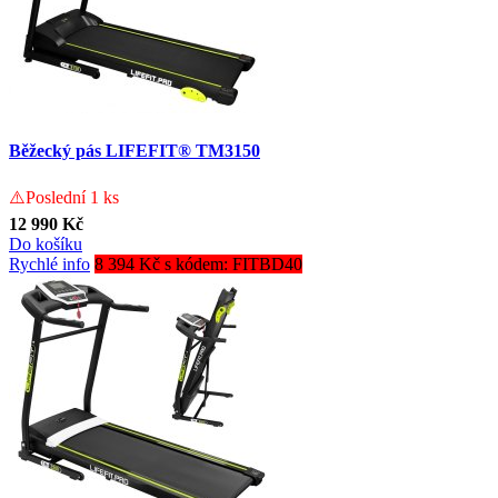
Běžecký pás LIFEFIT® TM3150
⚠️Poslední 1 ks
12 990 Kč
Do košíku
Rychlé info
8 394 Kč s kódem: FITBD40