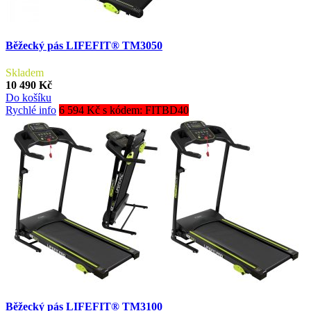
Běžecký pás LIFEFIT® TM3050
Skladem
10 490 Kč
Do košíku
Rychlé info
6 594 Kč s kódem: FITBD40
Běžecký pás LIFEFIT® TM3100