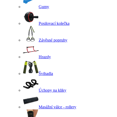
Gumy
Posilovací kolečka
Závěsné popruhy
Hrazdy
Švihadla
Úchopy na kliky
Masážní válce - rollery