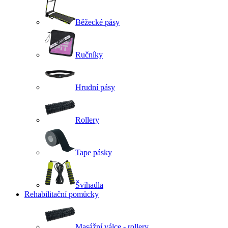
Běžecké pásy
Ručníky
Hrudní pásy
Rollery
Tape pásky
Švihadla
Rehabilitační pomůcky
Masážní válce - rollery