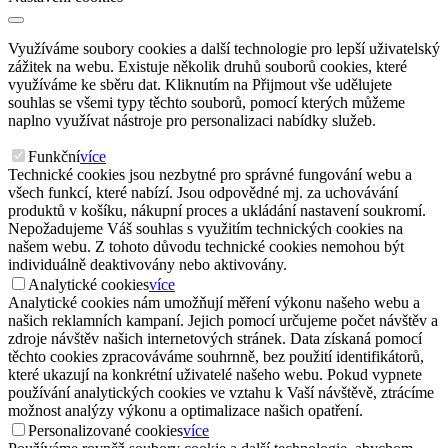
Využíváme soubory cookies a další technologie pro lepší uživatelský
zážitek na webu. Existuje několik druhů souborů cookies, které
využíváme ke sběru dat. Kliknutím na Přijmout vše udělujete
souhlas se všemi typy těchto souborů, pomocí kterých můžeme
naplno využívat nástroje pro personalizaci nabídky služeb.
Funkční
více
Technické cookies jsou nezbytné pro správné fungování webu a
všech funkcí, které nabízí. Jsou odpovědné mj. za uchovávání
produktů v košíku, nákupní proces a ukládání nastavení soukromí.
Nepožadujeme Váš souhlas s využitím technických cookies na
našem webu. Z tohoto důvodu technické cookies nemohou být
individuálně deaktivovány nebo aktivovány.
Analytické cookies
více
Analytické cookies nám umožňují měření výkonu našeho webu a
našich reklamních kampaní. Jejich pomocí určujeme počet návštěv a
zdroje návštěv našich internetových stránek. Data získaná pomocí
těchto cookies zpracováváme souhrnně, bez použití identifikátorů,
které ukazují na konkrétní uživatelé našeho webu. Pokud vypnete
používání analytických cookies ve vztahu k Vaší návštěvě, ztrácíme
možnost analýzy výkonu a optimalizace našich opatření.
Personalizované cookies
více