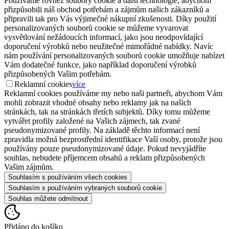
Používáme rovněž soubory cookie a další technologie, abychom
přizpůsobili náš obchod potřebám a zájmům našich zákazníků a
připravili tak pro Vás výjimečné nákupní zkušenosti. Díky použití
personalizovaných souborů cookie se můžeme vyvarovat
vysvětlování nežádoucích informací, jako jsou neodpovídající
doporučení výrobků nebo neužitečné mimořádné nabídky. Navíc
nám používání personalizovaných souborů cookie umožňuje nabízet
Vám dodatečné funkce, jako například doporučení výrobků
přizpůsobených Vašim potřebám.
Reklamní cookies
více
Reklamní cookies používáme my nebo naši partneři, abychom Vám
mohli zobrazit vhodné obsahy nebo reklamy jak na našich
stránkách, tak na stránkách třetích subjektů. Díky tomu můžeme
vytvářet profily založené na Vašich zájmech, tak zvané
pseudonymizované profily. Na základě těchto informací není
zpravidla možná bezprostřední identifikace Vaší osoby, protože jsou
používány pouze pseudonymizované údaje. Pokud nevyjádříte
souhlas, nebudete příjemcem obsahů a reklam přizpůsobených
Vašim zájmům.
Souhlasím s používáním všech cookies
Souhlasím s používáním vybraných souborů cookie
Souhlas můžete odmítnout
Přidáno do košíku