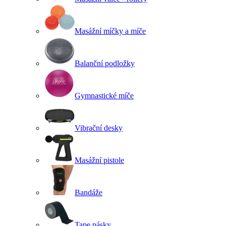
Masážní míčky a míče
Balanční podložky
Gymnastické míče
Vibrační desky
Masážní pistole
Bandáže
Tape pásky