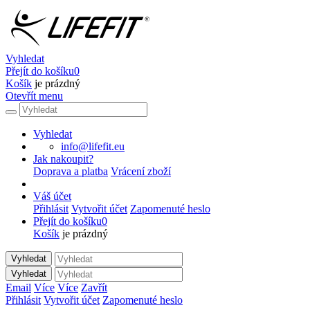
Vyhledat
Přejít do košíku
0
Košík
je prázdný
Otevřít menu
Vyhledat
info@lifefit.eu
Jak nakoupit?
Doprava a platba
Vrácení zboží
Váš účet
Přihlásit
Vytvořit účet
Zapomenuté heslo
Přejít do košíku
0
Košík
je prázdný
Vyhledat
Vyhledat
Email
Více
Více
Zavřít
Přihlásit
Vytvořit účet
Zapomenuté heslo