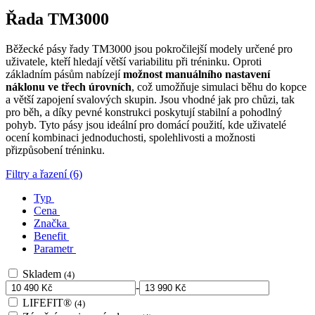
Řada TM3000
Běžecké pásy řady TM3000 jsou pokročilejší modely určené pro
uživatele, kteří hledají větší variabilitu při tréninku. Oproti
základním pásům nabízejí
možnost manuálního nastavení
náklonu ve třech úrovních
, což umožňuje simulaci běhu do kopce
a větší zapojení svalových skupin. Jsou vhodné jak pro chůzi, tak
pro běh, a díky pevné konstrukci poskytují stabilní a pohodlný
pohyb. Tyto pásy jsou ideální pro domácí použití, kde uživatelé
ocení kombinaci jednoduchosti, spolehlivosti a možnosti
přizpůsobení tréninku.
Filtry a řazení (6)
Typ
Cena
Značka
Benefit
Parametr
Skladem
(4)
-
LIFEFIT®
(4)