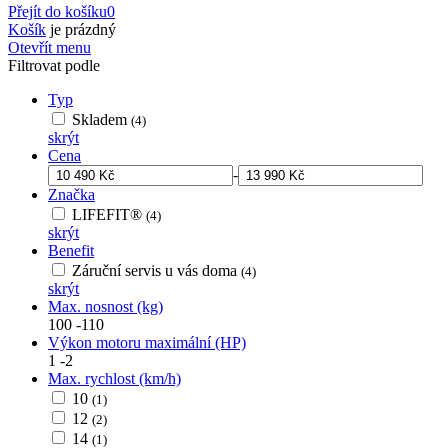
Přejít do košíku
0
Košík
je prázdný
Otevřít menu
Filtrovat podle
Typ
Skladem
(4)
skrýt
Cena
-
Značka
LIFEFIT®
(4)
skrýt
Benefit
Záruční servis u vás doma
(4)
skrýt
Max. nosnost (kg)
100
-
110
Výkon motoru maximální (HP)
1
-
2
Max. rychlost (km/h)
10
(1)
12
(2)
14
(1)