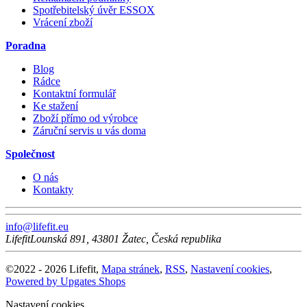
Spotřebitelský úvěr ESSOX
Vrácení zboží
Poradna
Blog
Rádce
Kontaktní formulář
Ke stažení
Zboží přímo od výrobce
Záruční servis u vás doma
Společnost
O nás
Kontakty
info@lifefit.eu
Lifefit
Lounská 891
,
43801
Žatec
,
Česká republika
©
2022 -
2026
Lifefit
,
Mapa stránek
,
RSS
,
Nastavení cookies
,
Powered by Upgates Shops
Nastavení cookies