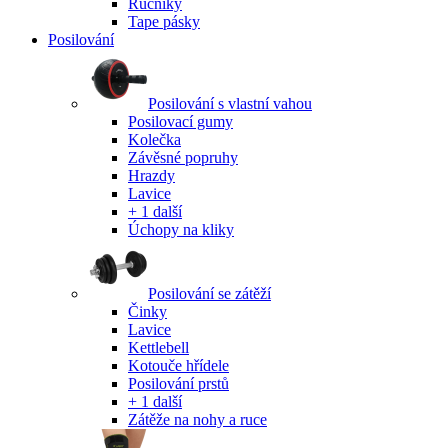
Ručníky
Tape pásky
Posilování
Posilování s vlastní vahou
Posilovací gumy
Kolečka
Závěsné popruhy
Hrazdy
Lavice
+ 1 další
Úchopy na kliky
Posilování se zátěží
Činky
Lavice
Kettlebell
Kotouče hřídele
Posilování prstů
+ 1 další
Zátěže na nohy a ruce