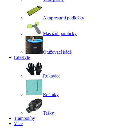
Akupresurní podložky
Masážní pomůcky
Otužovací kádě
Lifestyle
Rukavice
Ručníky
Tašky
Trampolíny
Více