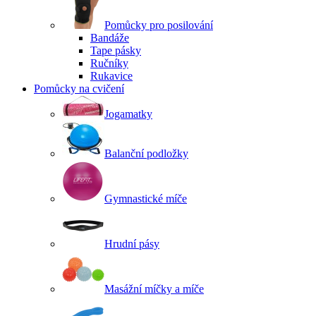
Pomůcky pro posilování
Bandáže
Tape pásky
Ručníky
Rukavice
Pomůcky na cvičení
Jogamatky
Balanční podložky
Gymnastické míče
Hrudní pásy
Masážní míčky a míče