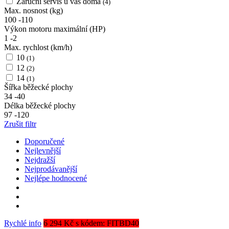
Záruční servis u vás doma
(4)
Max. nosnost (kg)
100
-
110
Výkon motoru maximální (HP)
1
-
2
Max. rychlost (km/h)
10
(1)
12
(2)
14
(1)
Šířka běžecké plochy
34
-
40
Délka běžecké plochy
97
-
120
Zrušit filtr
Doporučené
Nejlevnější
Nejdražší
Nejprodávanější
Nejlépe hodnocené
Rychlé info
6 294 Kč s kódem: FITBD40