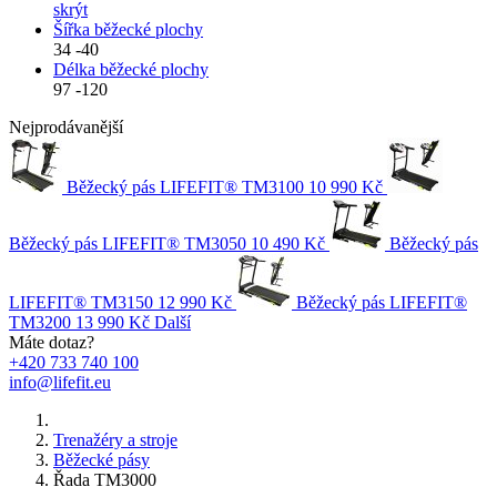
skrýt
Šířka běžecké plochy
34
-
40
Délka běžecké plochy
97
-
120
Nejprodávanější
Běžecký pás LIFEFIT® TM3100
10 990 Kč
Běžecký pás LIFEFIT® TM3050
10 490 Kč
Běžecký pás
LIFEFIT® TM3150
12 990 Kč
Běžecký pás LIFEFIT®
TM3200
13 990 Kč
Další
Máte dotaz?
+420 733 740 100
info@lifefit.eu
Trenažéry a stroje
Běžecké pásy
Řada TM3000