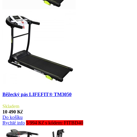
Běžecký pás LIFEFIT® TM3050
Skladem
10 490 Kč
Do košíku
Rychlé info
5 994 Kč s kódem: FITBD40