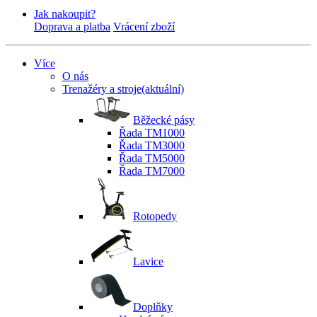
Jak nakoupit?
Doprava a platba
Vrácení zboží
Více
O nás
Trenažéry a stroje
(aktuální)
Běžecké pásy
Řada TM1000
Řada TM3000
Řada TM5000
Řada TM7000
Rotopedy
Lavice
Doplňky