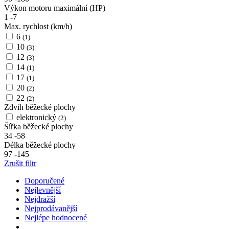
Výkon motoru maximální (HP)
1
-
7
Max. rychlost (km/h)
6
(1)
10
(3)
12
(3)
14
(1)
17
(1)
20
(2)
22
(2)
Zdvih běžecké plochy
elektronický
(2)
Šířka běžecké plochy
34
-
58
Délka běžecké plochy
97
-
145
Zrušit filtr
Doporučené
Nejlevnější
Nejdražší
Nejprodávanější
Nejlépe hodnocené