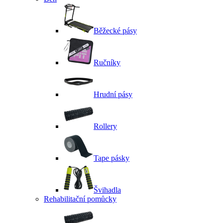
Běžecké pásy
Ručníky
Hrudní pásy
Rollery
Tape pásky
Švihadla
Rehabilitační pomůcky