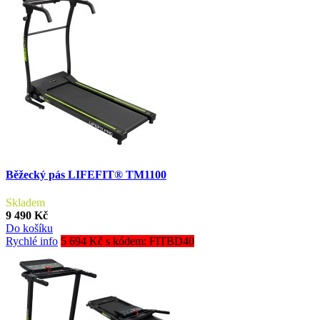
Běžecký pás LIFEFIT® TM1100
Skladem
9 490 Kč
Do košíku
Rychlé info
5 694 Kč s kódem: FITBD40