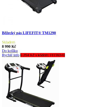
Běžecký pás LIFEFIT® TM1290
Skladem
8 990 Kč
Do košíku
Rychlé info
6 294 Kč s kódem: FITBD40