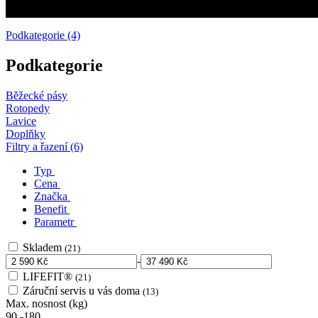
Podkategorie (4)
Podkategorie
Běžecké pásy
Rotopedy
Lavice
Doplňky
Filtry a řazení (6)
Typ
Cena
Značka
Benefit
Parametr
Skladem
(21)
-
LIFEFIT®
(21)
Záruční servis u vás doma
(13)
Max. nosnost (kg)
90
-
180