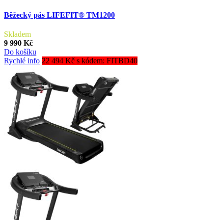
Běžecký pás LIFEFIT® TM1200
Skladem
9 990 Kč
Do košíku
Rychlé info
22 494 Kč s kódem: FITBD40