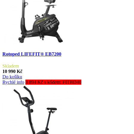
Rotoped LIFEFIT® EB7200
Skladem
10 990 Kč
Do košíku
Rychlé info
3 894 Kč s kódem: FITBD40