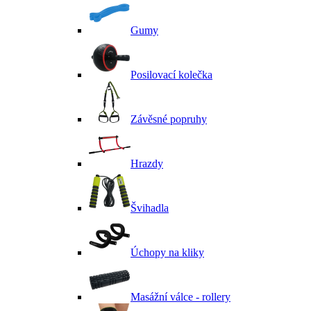
Gumy
Posilovací kolečka
Závěsné popruhy
Hrazdy
Švihadla
Úchopy na kliky
Masážní válce - rollery