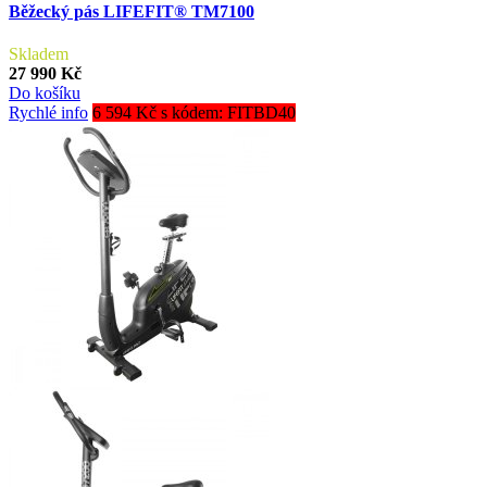
Běžecký pás LIFEFIT® TM7100
Skladem
27 990 Kč
Do košíku
Rychlé info
6 594 Kč s kódem: FITBD40