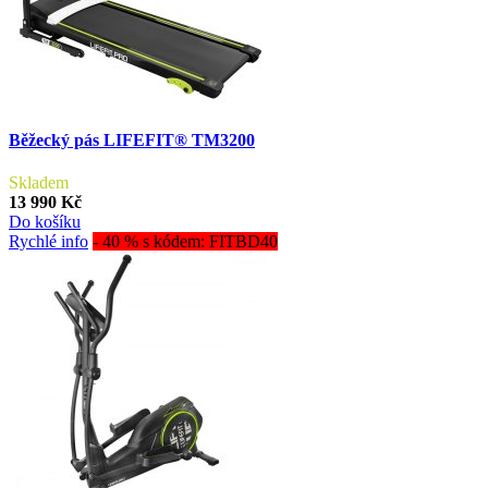
Běžecký pás LIFEFIT® TM3200
Skladem
13 990 Kč
Do košíku
Rychlé info
- 40 % s kódem: FITBD40