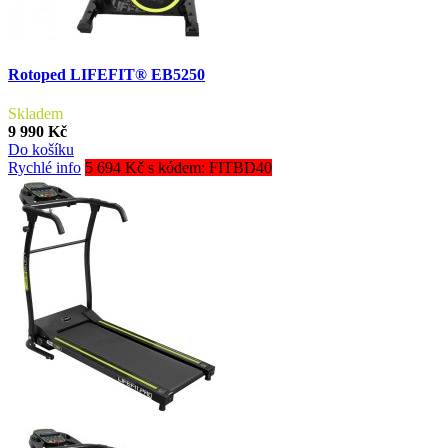
Rotoped LIFEFIT® EB5250
Skladem
9 990 Kč
Do košíku
Rychlé info
5 694 Kč s kódem: FITBD40