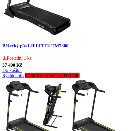
Běžecký pás LIFEFIT® TM7300
⚠️Poslední 1 ks
37 490 Kč
Do košíku
Rychlé info
6 594 Kč s kódem: FITBD40