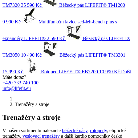
TM7320
35 590 Kč
Běžecký pás LIFEFIT® TM1200
9 990 Kč
Multifunkční lavice sed-leh-bench plus s
expandéry LIFEFIT®
2 590 Kč
Běžecký pás LIFEFIT®
TM3050
10 490 Kč
Běžecký pás LIFEFIT® TM3301
15 990 Kč
Rotoped LIFEFIT® EB7200
10 990 Kč
Další
Máte dotaz?
+420 733 740 100
info@lifefit.eu
Trenažéry a stroje
Trenažéry a stroje
V našem sortimentu naleznete
běžecké pásy
,
rotopedy
, eliptické
trenažéry,
veslovací trenažéry
a další kardio pomocníky české