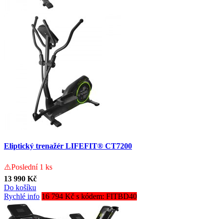
Eliptický trenažér LIFEFIT® CT7200
⚠️Poslední 1 ks
13 990 Kč
Do košíku
Rychlé info
16 794 Kč s kódem: FITBD40