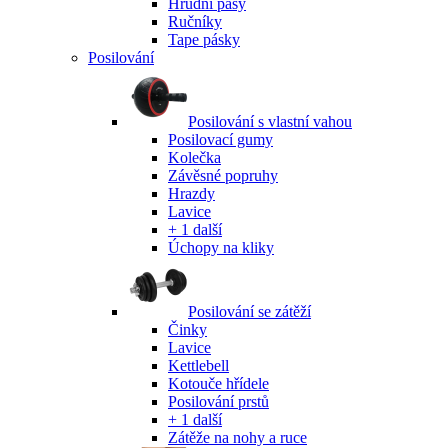
Hrudní pásy
Ručníky
Tape pásky
Posilování
Posilování s vlastní vahou
Posilovací gumy
Kolečka
Závěsné popruhy
Hrazdy
Lavice
+ 1 další
Úchopy na kliky
Posilování se zátěží
Činky
Lavice
Kettlebell
Kotouče hřídele
Posilování prstů
+ 1 další
Zátěže na nohy a ruce