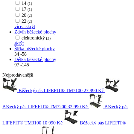
14
(1)
17
(1)
20
(2)
22
(2)
více...
skrýt
Zdvih běžecké plochy
elektronický
(2)
skrýt
Šířka běžecké plochy
34
-
58
Délka běžecké plochy
97
-
145
Nejprodávanější
Běžecký pás LIFEFIT® TM7100
27 990 Kč
Běžecký pás LIFEFIT® TM7200
32 990 Kč
Běžecký pás
LIFEFIT® TM3100
10 990 Kč
Běžecký pás LIFEFIT®