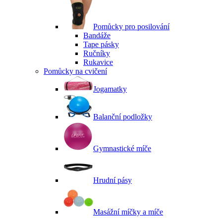
Pomůcky pro posilování
Bandáže
Tape pásky
Ručníky
Rukavice
Pomůcky na cvičení
Jogamatky
Balanční podložky
Gymnastické míče
Hrudní pásy
Masážní míčky a míče