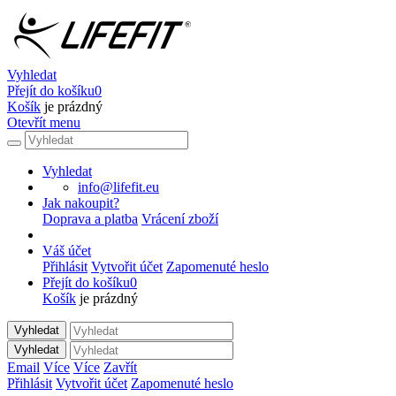
Vyhledat
Přejít do košíku
0
Košík
je prázdný
Otevřít menu
Vyhledat
info@lifefit.eu
Jak nakoupit?
Doprava a platba
Vrácení zboží
Váš účet
Přihlásit
Vytvořit účet
Zapomenuté heslo
Přejít do košíku
0
Košík
je prázdný
Vyhledat
Vyhledat
Email
Více
Více
Zavřít
Přihlásit
Vytvořit účet
Zapomenuté heslo