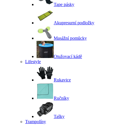
Tape pásky
Akupresurní podložky
Masážní pomůcky
Otužovací kádě
Lifestyle
Rukavice
Ručníky
Tašky
Trampolíny