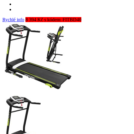
Rychlé info
8 394 Kč s kódem: FITBD40