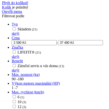
Přejít do košíku
0
Košík
je prázdný
Otevřít menu
Filtrovat podle
Typ
Skladem
(21)
skrýt
Cena
-
Značka
LIFEFIT®
(21)
skrýt
Benefit
Záruční servis u vás doma
(13)
skrýt
Max. nosnost (kg)
90
-
180
Výkon motoru maximální (HP)
1
-
7
Max. rychlost (km/h)
6
(1)
10
(3)
12
(3)