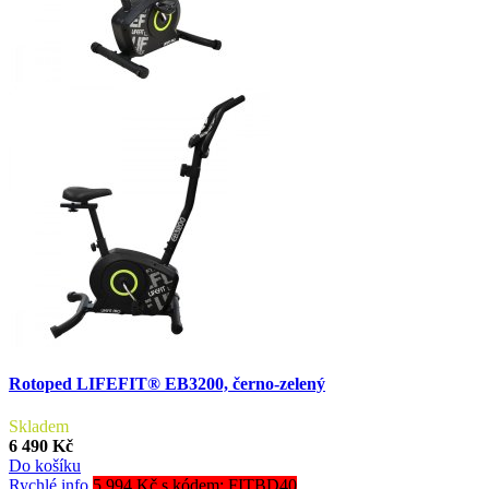
Rotoped LIFEFIT® EB3200, černo-zelený
Skladem
6 490 Kč
Do košíku
Rychlé info
5 994 Kč s kódem: FITBD40