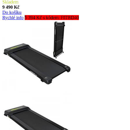
Skladem
9 490 Kč
Do košíku
Rychlé info
5 394 Kč s kódem: FITBD40