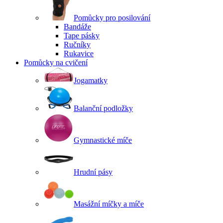
Pomůcky pro posilování
Bandáže
Tape pásky
Ručníky
Rukavice
Pomůcky na cvičení
Jogamatky
Balanční podložky
Gymnastické míče
Hrudní pásy
Masážní míčky a míče