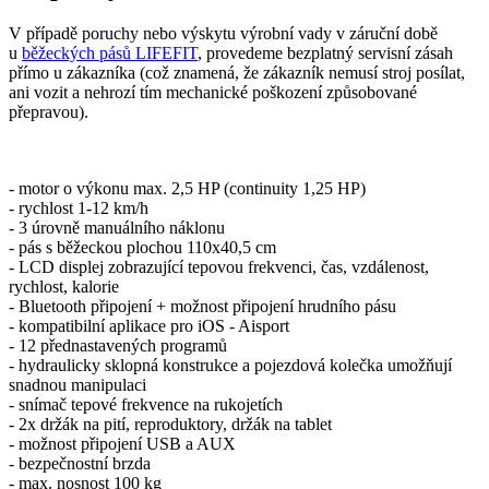
V případě poruchy nebo výskytu výrobní vady v záruční době
u
běžeckých pásů LIFEFIT
, provedeme bezplatný servisní zásah
přímo u zákazníka (což znamená, že zákazník nemusí stroj posílat,
ani vozit a nehrozí tím mechanické poškození způsobované
přepravou).
- motor o výkonu max. 2,5 HP (continuity 1,25 HP)
- rychlost 1-12 km/h
- 3 úrovně manuálního náklonu
- pás s běžeckou plochou 110x40,5 cm
- LCD displej zobrazující tepovou frekvenci, čas, vzdálenost,
rychlost, kalorie
- Bluetooth připojení + možnost připojení hrudního pásu
- kompatibilní aplikace pro iOS - Aisport
- 12 přednastavených programů
- hydraulicky sklopná konstrukce a pojezdová kolečka umožňují
snadnou manipulaci
- snímač tepové frekvence na rukojetích
- 2x držák na pití, reproduktory, držák na tablet
- možnost připojení USB a AUX
- bezpečnostní brzda
- max. nosnost 100 kg