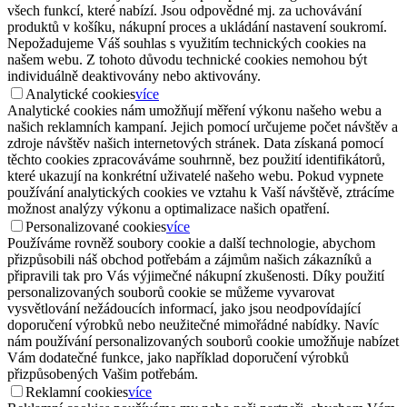
všech funkcí, které nabízí. Jsou odpovědné mj. za uchovávání
produktů v košíku, nákupní proces a ukládání nastavení soukromí.
Nepožadujeme Váš souhlas s využitím technických cookies na
našem webu. Z tohoto důvodu technické cookies nemohou být
individuálně deaktivovány nebo aktivovány.
Analytické cookies
více
Analytické cookies nám umožňují měření výkonu našeho webu a
našich reklamních kampaní. Jejich pomocí určujeme počet návštěv a
zdroje návštěv našich internetových stránek. Data získaná pomocí
těchto cookies zpracováváme souhrnně, bez použití identifikátorů,
které ukazují na konkrétní uživatelé našeho webu. Pokud vypnete
používání analytických cookies ve vztahu k Vaší návštěvě, ztrácíme
možnost analýzy výkonu a optimalizace našich opatření.
Personalizované cookies
více
Používáme rovněž soubory cookie a další technologie, abychom
přizpůsobili náš obchod potřebám a zájmům našich zákazníků a
připravili tak pro Vás výjimečné nákupní zkušenosti. Díky použití
personalizovaných souborů cookie se můžeme vyvarovat
vysvětlování nežádoucích informací, jako jsou neodpovídající
doporučení výrobků nebo neužitečné mimořádné nabídky. Navíc
nám používání personalizovaných souborů cookie umožňuje nabízet
Vám dodatečné funkce, jako například doporučení výrobků
přizpůsobených Vašim potřebám.
Reklamní cookies
více