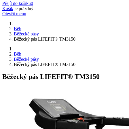
Přejít do košíku
0
Košík
je prázdný
Otevřít menu
Běh
Běžecké pásy
Běžecký pás LIFEFIT® TM3150
Běh
Běžecké pásy
Běžecký pás LIFEFIT® TM3150
Běžecký pás LIFEFIT® TM3150