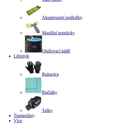
Akupresurní podložky
Masážní pomůcky
Otužovací kádě
Lifestyle
Rukavice
Ručníky
Tašky
Trampolíny
Více