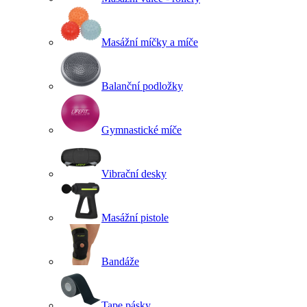
Masážní míčky a míče
Balanční podložky
Gymnastické míče
Vibrační desky
Masážní pistole
Bandáže
Tape pásky