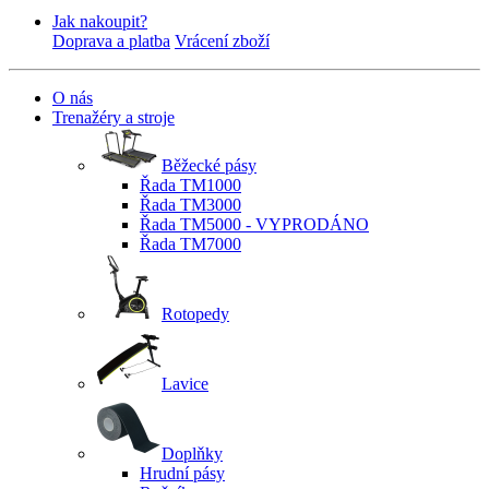
Jak nakoupit?
Doprava a platba
Vrácení zboží
O nás
Trenažéry a stroje
Běžecké pásy
Řada TM1000
Řada TM3000
Řada TM5000 - VYPRODÁNO
Řada TM7000
Rotopedy
Lavice
Doplňky
Hrudní pásy