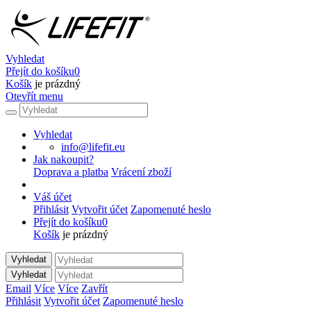
Vyhledat
Přejít do košíku
0
Košík
je prázdný
Otevřít menu
Vyhledat
info@lifefit.eu
Jak nakoupit?
Doprava a platba
Vrácení zboží
Váš účet
Přihlásit
Vytvořit účet
Zapomenuté heslo
Přejít do košíku
0
Košík
je prázdný
Vyhledat
Vyhledat
Email
Více
Více
Zavřít
Přihlásit
Vytvořit účet
Zapomenuté heslo