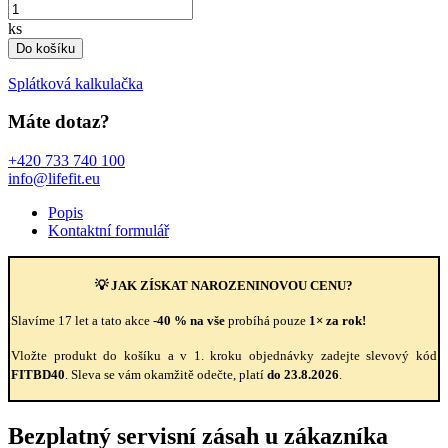
ks
Do košíku
Splátková kalkulačka
Máte dotaz?
+420 733 740 100
info@lifefit.eu
Popis
Kontaktní formulář
💡 JAK ZÍSKAT NAROZENINOVOU CENU?
Slavíme 17 let a tato akce
-40 % na vše
probíhá pouze
1× za rok!
Vložte produkt do košíku a v 1. kroku objednávky zadejte slevový kód
FITBD40
. Sleva se vám okamžitě odečte, platí
do 23.8.2026
.
Bezplatný servisní zásah u zákazníka