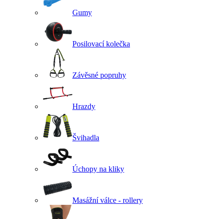
Gumy
Posilovací kolečka
Závěsné popruhy
Hrazdy
Švihadla
Úchopy na kliky
Masážní válce - rollery