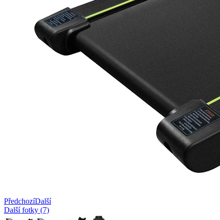
Předchozí
Další
Další fotky (7)