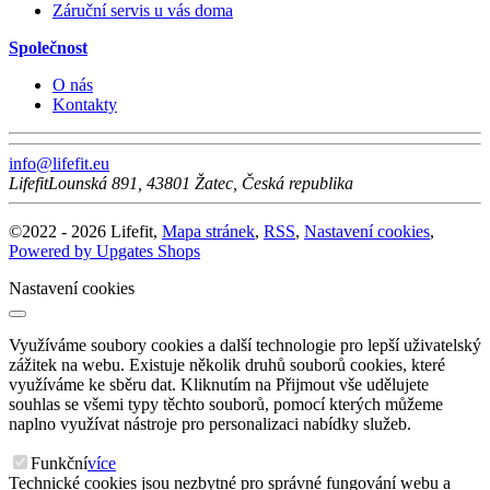
Záruční servis u vás doma
Společnost
O nás
Kontakty
info@lifefit.eu
Lifefit
Lounská 891
,
43801
Žatec
,
Česká republika
©
2022 -
2026
Lifefit
,
Mapa stránek
,
RSS
,
Nastavení cookies
,
Powered by Upgates Shops
Nastavení cookies
Využíváme soubory cookies a další technologie pro lepší uživatelský
zážitek na webu. Existuje několik druhů souborů cookies, které
využíváme ke sběru dat. Kliknutím na Přijmout vše udělujete
souhlas se všemi typy těchto souborů, pomocí kterých můžeme
naplno využívat nástroje pro personalizaci nabídky služeb.
Funkční
více
Technické cookies jsou nezbytné pro správné fungování webu a