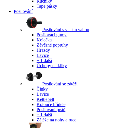
Ručníky
Tape pásky
Posilování
Posilování s vlastní vahou
Posilovací gumy
Kolečka
Závěsné popruhy
Hrazdy
Lavice
+ 1 další
Úchopy na kliky
Posilování se zátěží
Činky
Lavice
Kettlebell
Kotouče hřídele
Posilování prstů
+ 1 další
Zátěže na nohy a ruce