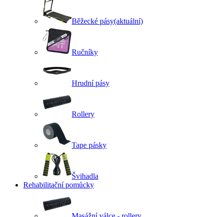
Běžecké pásy
(aktuální)
Ručníky
Hrudní pásy
Rollery
Tape pásky
Švihadla
Rehabilitační pomůcky
Masážní válce - rollery