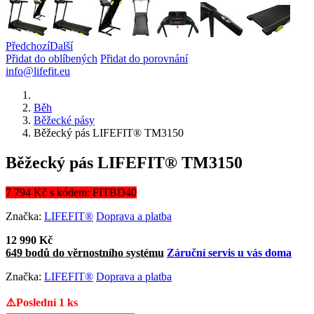
Předchozí
Další
Přidat do oblíbených
Přidat do porovnání
info@lifefit.eu
Běh
Běžecké pásy
Běžecký pás LIFEFIT® TM3150
Běžecký pás LIFEFIT® TM3150
7 794 Kč s kódem: FITBD40
Značka:
LIFEFIT®
Doprava a platba
12 990 Kč
649 bodů do věrnostního systému
Záruční servis u vás doma
Značka:
LIFEFIT®
Doprava a platba
⚠️Poslední 1 ks