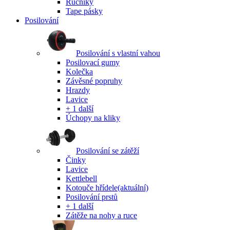
Ručníky
Tape pásky
Posilování
Posilování s vlastní vahou
Posilovací gumy
Kolečka
Závěsné popruhy
Hrazdy
Lavice
+ 1 další
Úchopy na kliky
Posilování se zátěží
Činky
Lavice
Kettlebell
Kotouče hřídele
(aktuální)
Posilování prstů
+ 1 další
Zátěže na nohy a ruce