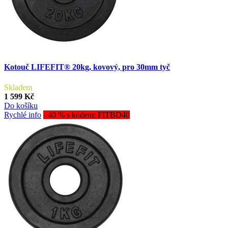
Kotouč LIFEFIT® 20kg, kovový, pro 30mm tyč
Skladem
1 599 Kč
Do košíku
Rychlé info
- 40 % s kódem: FITBD40