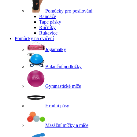
Pomůcky pro posilování
Bandáže
Tape pásky
Ručníky
Rukavice
Pomůcky na cvičení
Jogamatky
Balanční podložky
Gymnastické míče
Hrudní pásy
Masážní míčky a míče