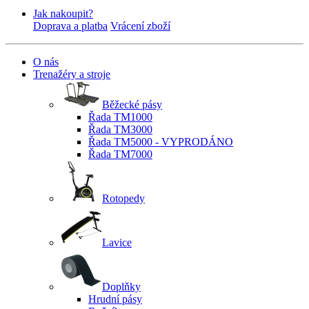
Jak nakoupit?
Doprava a platba
Vrácení zboží
O nás
Trenažéry a stroje
Běžecké pásy
Řada TM1000
Řada TM3000
Řada TM5000 - VYPRODÁNO
Řada TM7000
Rotopedy
Lavice
Doplňky
Hrudní pásy