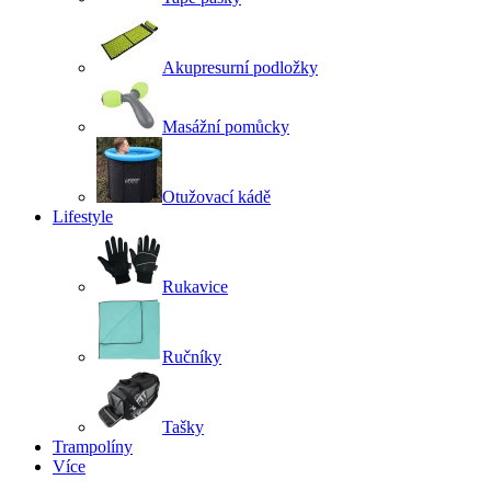
Akupresurní podložky
Masážní pomůcky
Otužovací kádě
Lifestyle
Rukavice
Ručníky
Tašky
Trampolíny
Více