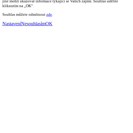
jiné mohli ukazovat informace týkající se Vašich zájmů. Souhlas udělíte
kliknutím na „OK“.
Souhlas můžete odmítnout
zde
.
Nastavení
Nesouhlasím
OK