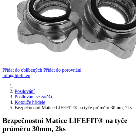
Přidat do oblíbených
Přidat do porovnání
info@lifefit.eu
Posilování
Posilování se zátěží
Kotouče hřídele
Bezpečnostní Matice LIFEFIT® na tyče průměru 30mm, 2ks
Bezpečnostní Matice LIFEFIT® na tyče
průměru 30mm, 2ks