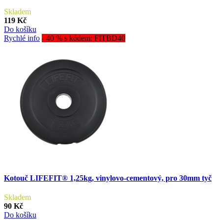
Skladem
119 Kč
Do košíku
Rychlé info
- 40 % s kódem: FITBD40
Kotouč LIFEFIT® 1,25kg, vinylovo-cementový, pro 30mm tyč
Skladem
90 Kč
Do košíku