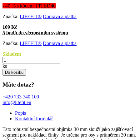
- 40 % s kódem: FITBD40
Značka:
LIFEFIT®
Doprava a platba
109 Kč
5 bodů do věrnostního systému
Značka:
LIFEFIT®
Doprava a platba
Skladem
ks
Do košíku
Máte dotaz?
+420 733 740 100
info@lifefit.eu
Popis
Kontaktní formulář
Tato robustní bezpečnostní objímka 30 mm slouží jako zajišťovací
segment pro nakládací činky. Je určena pro osy s průměrem 30 mm.