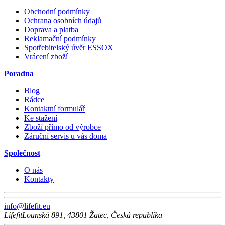
Obchodní podmínky
Ochrana osobních údajů
Doprava a platba
Reklamační podmínky
Spotřebitelský úvěr ESSOX
Vrácení zboží
Poradna
Blog
Rádce
Kontaktní formulář
Ke stažení
Zboží přímo od výrobce
Záruční servis u vás doma
Společnost
O nás
Kontakty
info@lifefit.eu
Lifefit
Lounská 891
,
43801
Žatec
,
Česká republika