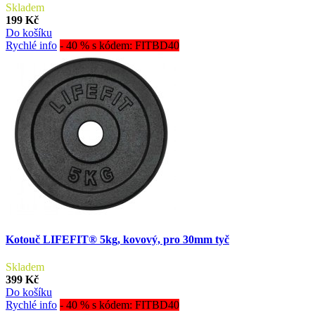
Skladem
199 Kč
Do košíku
Rychlé info
- 40 % s kódem: FITBD40
Kotouč LIFEFIT® 5kg, kovový, pro 30mm tyč
Skladem
399 Kč
Do košíku
Rychlé info
- 40 % s kódem: FITBD40