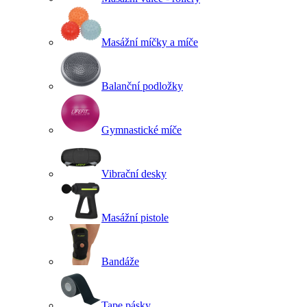
Masážní míčky a míče
Balanční podložky
Gymnastické míče
Vibrační desky
Masážní pistole
Bandáže
Tape pásky