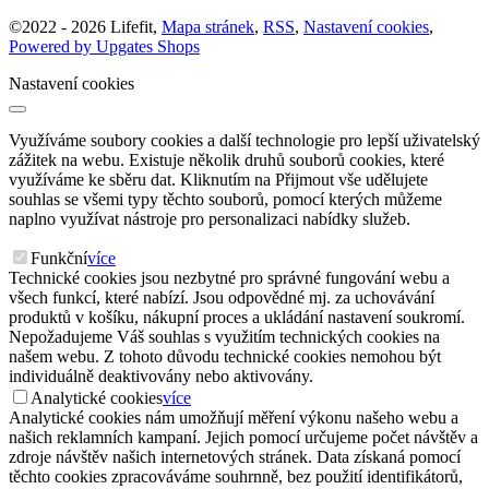
©
2022 -
2026
Lifefit
,
Mapa stránek
,
RSS
,
Nastavení cookies
,
Powered by Upgates Shops
Nastavení cookies
Využíváme soubory cookies a další technologie pro lepší uživatelský
zážitek na webu. Existuje několik druhů souborů cookies, které
využíváme ke sběru dat. Kliknutím na Přijmout vše udělujete
souhlas se všemi typy těchto souborů, pomocí kterých můžeme
naplno využívat nástroje pro personalizaci nabídky služeb.
Funkční
více
Technické cookies jsou nezbytné pro správné fungování webu a
všech funkcí, které nabízí. Jsou odpovědné mj. za uchovávání
produktů v košíku, nákupní proces a ukládání nastavení soukromí.
Nepožadujeme Váš souhlas s využitím technických cookies na
našem webu. Z tohoto důvodu technické cookies nemohou být
individuálně deaktivovány nebo aktivovány.
Analytické cookies
více
Analytické cookies nám umožňují měření výkonu našeho webu a
našich reklamních kampaní. Jejich pomocí určujeme počet návštěv a
zdroje návštěv našich internetových stránek. Data získaná pomocí
těchto cookies zpracováváme souhrnně, bez použití identifikátorů,