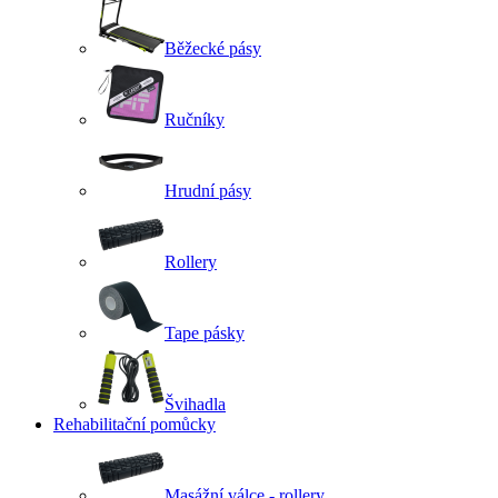
Běžecké pásy
Ručníky
Hrudní pásy
Rollery
Tape pásky
Švihadla
Rehabilitační pomůcky
Masážní válce - rollery