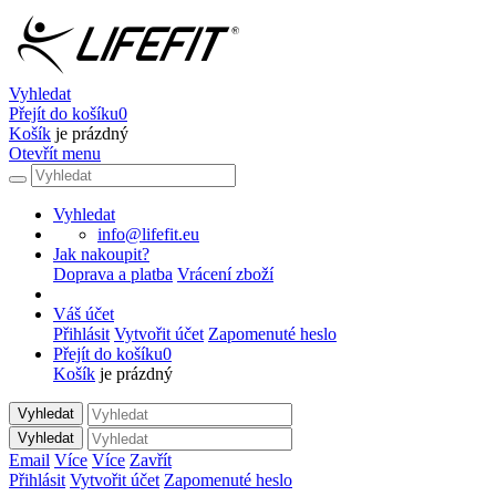
Vyhledat
Přejít do košíku
0
Košík
je prázdný
Otevřít menu
Vyhledat
info@lifefit.eu
Jak nakoupit?
Doprava a platba
Vrácení zboží
Váš účet
Přihlásit
Vytvořit účet
Zapomenuté heslo
Přejít do košíku
0
Košík
je prázdný
Vyhledat
Vyhledat
Email
Více
Více
Zavřít
Přihlásit
Vytvořit účet
Zapomenuté heslo