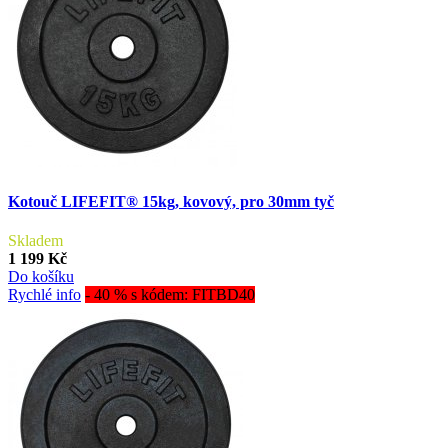
Kotouč LIFEFIT® 15kg, kovový, pro 30mm tyč
Skladem
1 199 Kč
Do košíku
Rychlé info
- 40 % s kódem: FITBD40