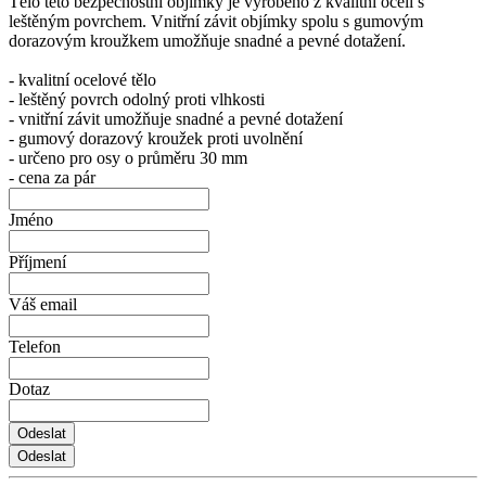
Tělo této bezpečnostní objímky je vyrobeno z kvalitní oceli s
leštěným povrchem. Vnitřní závit objímky spolu s gumovým
dorazovým kroužkem umožňuje snadné a pevné dotažení.
- kvalitní ocelové tělo
- leštěný povrch odolný proti vlhkosti
- vnitřní závit umožňuje snadné a pevné dotažení
- gumový dorazový kroužek proti uvolnění
- určeno pro osy o průměru 30 mm
- cena za pár
Jméno
Příjmení
Váš email
Telefon
Dotaz