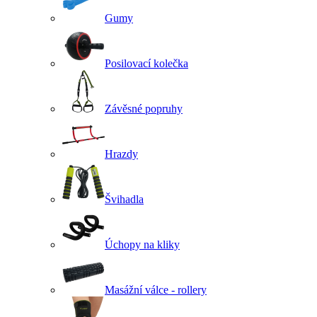
Gumy
Posilovací kolečka
Závěsné popruhy
Hrazdy
Švihadla
Úchopy na kliky
Masážní válce - rollery