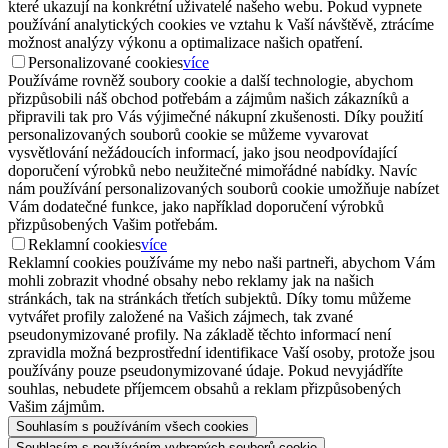
které ukazují na konkrétní uživatelé našeho webu. Pokud vypnete
používání analytických cookies ve vztahu k Vaší návštěvě, ztrácíme
možnost analýzy výkonu a optimalizace našich opatření.
Personalizované cookies
více
Používáme rovněž soubory cookie a další technologie, abychom
přizpůsobili náš obchod potřebám a zájmům našich zákazníků a
připravili tak pro Vás výjimečné nákupní zkušenosti. Díky použití
personalizovaných souborů cookie se můžeme vyvarovat
vysvětlování nežádoucích informací, jako jsou neodpovídající
doporučení výrobků nebo neužitečné mimořádné nabídky. Navíc
nám používání personalizovaných souborů cookie umožňuje nabízet
Vám dodatečné funkce, jako například doporučení výrobků
přizpůsobených Vašim potřebám.
Reklamní cookies
více
Reklamní cookies používáme my nebo naši partneři, abychom Vám
mohli zobrazit vhodné obsahy nebo reklamy jak na našich
stránkách, tak na stránkách třetích subjektů. Díky tomu můžeme
vytvářet profily založené na Vašich zájmech, tak zvané
pseudonymizované profily. Na základě těchto informací není
zpravidla možná bezprostřední identifikace Vaší osoby, protože jsou
používány pouze pseudonymizované údaje. Pokud nevyjádříte
souhlas, nebudete příjemcem obsahů a reklam přizpůsobených
Vašim zájmům.
Souhlasím s používáním všech cookies
Souhlasím s používáním vybraných souborů cookie