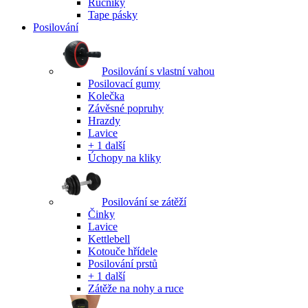
Ručníky
Tape pásky
Posilování
Posilování s vlastní vahou
Posilovací gumy
Kolečka
Závěsné popruhy
Hrazdy
Lavice
+ 1 další
Úchopy na kliky
Posilování se zátěží
Činky
Lavice
Kettlebell
Kotouče hřídele
Posilování prstů
+ 1 další
Zátěže na nohy a ruce