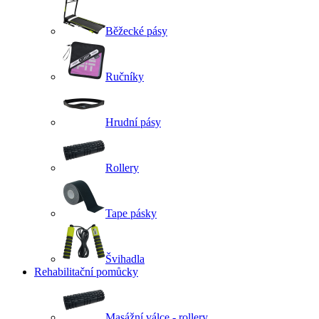
Běžecké pásy
Ručníky
Hrudní pásy
Rollery
Tape pásky
Švihadla
Rehabilitační pomůcky
Masážní válce - rollery