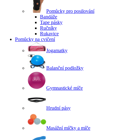
Pomůcky pro posilování
Bandáže
Tape pásky
Ručníky
Rukavice
Pomůcky na cvičení
Jogamatky
Balanční podložky
Gymnastické míče
Hrudní pásy
Masážní míčky a míče