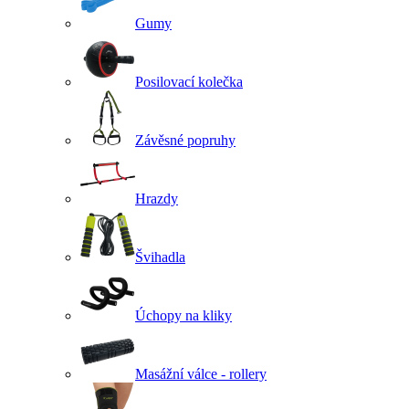
Gumy
Posilovací kolečka
Závěsné popruhy
Hrazdy
Švihadla
Úchopy na kliky
Masážní válce - rollery