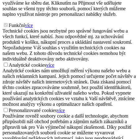
využíváme ke sběru dat. Kliknutím na Přijmout vše udělujete
souhlas se všemi typy těchto souborů, pomocí kterých můžeme
naplno využívat nástroje pro personalizaci nabídky služeb.
Funkční
více
Technické cookies jsou nezbytné pro správné fungování webu a
všech funkcí, které nabízí. Jsou odpovědné mj. za uchovávání
produktů v košíku, nákupní proces a ukládání nastavení soukromí.
Nepožadujeme Váš souhlas s využitím technických cookies na
našem webu. Z tohoto důvodu technické cookies nemohou být
individuálně deaktivovány nebo aktivovány.
Analytické cookies
více
Analytické cookies nám umožňují měření výkonu našeho webu a
našich reklamních kampaní. Jejich pomocí určujeme počet návštěv a
zdroje návštěv našich internetových stránek. Data získaná pomocí
těchto cookies zpracováváme souhrnně, bez použití identifikátorů,
které ukazují na konkrétní uživatelé našeho webu. Pokud vypnete
používání analytických cookies ve vztahu k Vaší návštěvě, ztrácíme
možnost analýzy výkonu a optimalizace našich opatření.
Personalizované cookies
více
Používáme rovněž soubory cookie a další technologie, abychom
přizpůsobili náš obchod potřebám a zájmům našich zákazníků a
připravili tak pro Vás výjimečné nákupní zkušenosti. Díky použití
personalizovaných souborů cookie se můžeme vyvarovat
vysvětlování nežádoucích informací, jako jsou neodpovídající