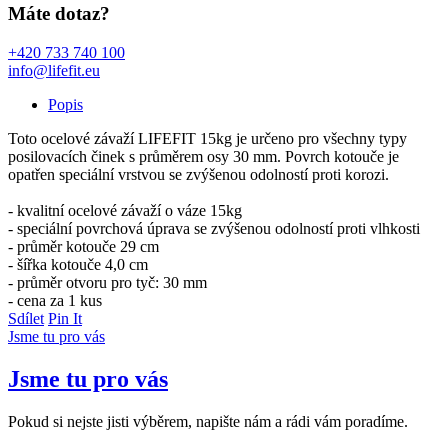
Máte dotaz?
+420 733 740 100
info@lifefit.eu
Popis
Toto ocelové závaží LIFEFIT 15kg je určeno pro všechny typy
posilovacích činek s průměrem osy 30 mm. Povrch kotouče je
opatřen speciální vrstvou se zvýšenou odolností proti korozi.
- kvalitní ocelové závaží o váze 15kg
- speciální povrchová úprava se zvýšenou odolností proti vlhkosti
- průměr kotouče 29 cm
- šířka kotouče 4,0 cm
- průměr otvoru pro tyč: 30 mm
- cena za 1 kus
Sdílet
Pin It
Jsme tu pro vás
Jsme tu pro vás
Pokud si nejste jisti výběrem, napište nám a rádi vám poradíme.