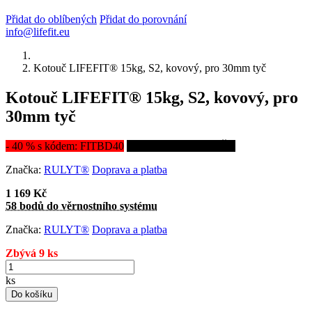
Přidat do oblíbených
Přidat do porovnání
info@lifefit.eu
Kotouč LIFEFIT® 15kg, S2, kovový, pro 30mm tyč
Kotouč LIFEFIT® 15kg, S2, kovový, pro
30mm tyč
- 40 % s kódem: FITBD40
Kotouče vyrobeny v ČR
Značka:
RULYT®
Doprava a platba
1 169 Kč
58 bodů do věrnostního systému
Značka:
RULYT®
Doprava a platba
Zbývá 9 ks
ks
Do košíku