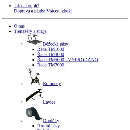
Jak nakoupit?
Doprava a platba
Vrácení zboží
O nás
Trenažéry a stroje
Běžecké pásy
Řada TM1000
Řada TM3000
Řada TM5000 - VYPRODÁNO
Řada TM7000
Rotopedy
Lavice
Doplňky
Hrudní pásy