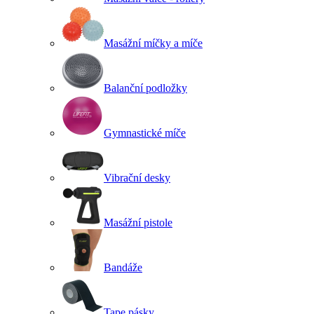
Masážní míčky a míče
Balanční podložky
Gymnastické míče
Vibrační desky
Masážní pistole
Bandáže
Tape pásky