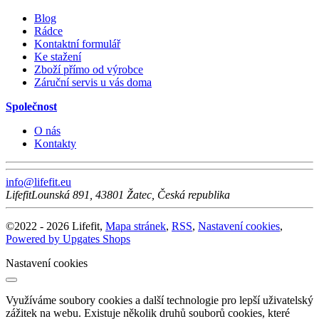
Blog
Rádce
Kontaktní formulář
Ke stažení
Zboží přímo od výrobce
Záruční servis u vás doma
Společnost
O nás
Kontakty
info@lifefit.eu
Lifefit
Lounská 891
,
43801
Žatec
,
Česká republika
©
2022 -
2026
Lifefit
,
Mapa stránek
,
RSS
,
Nastavení cookies
,
Powered by Upgates Shops
Nastavení cookies
Využíváme soubory cookies a další technologie pro lepší uživatelský
zážitek na webu. Existuje několik druhů souborů cookies, které