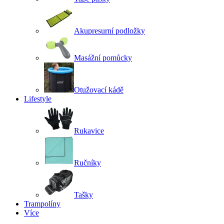
Akupresurní podložky
Masážní pomůcky
Otužovací kádě
Lifestyle
Rukavice
Ručníky
Tašky
Trampolíny
Více