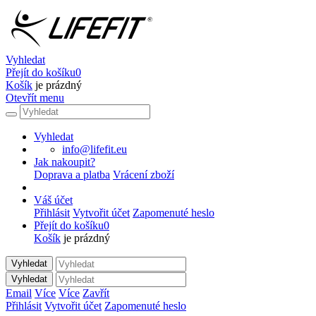
Vyhledat
Přejít do košíku
0
Košík
je prázdný
Otevřít menu
Vyhledat
info@lifefit.eu
Jak nakoupit?
Doprava a platba
Vrácení zboží
Váš účet
Přihlásit
Vytvořit účet
Zapomenuté heslo
Přejít do košíku
0
Košík
je prázdný
Vyhledat
Vyhledat
Email
Více
Více
Zavřít
Přihlásit
Vytvořit účet
Zapomenuté heslo