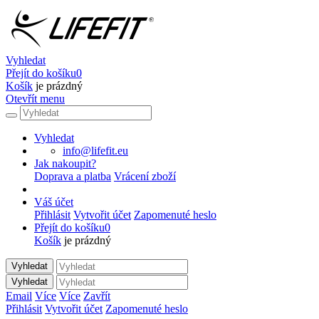
Vyhledat
Přejít do košíku
0
Košík
je prázdný
Otevřít menu
Vyhledat
info@lifefit.eu
Jak nakoupit?
Doprava a platba
Vrácení zboží
Váš účet
Přihlásit
Vytvořit účet
Zapomenuté heslo
Přejít do košíku
0
Košík
je prázdný
Vyhledat
Vyhledat
Email
Více
Více
Zavřít
Přihlásit
Vytvořit účet
Zapomenuté heslo