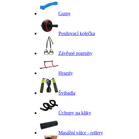
Gumy
Posilovací kolečka
Závěsné popruhy
Hrazdy
Švihadla
Úchopy na kliky
Masážní válce - rollery