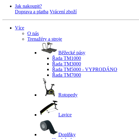
Jak nakoupit?
Doprava a platba
Vrácení zboží
Více
O nás
Trenažéry a stroje
Běžecké pásy
Řada TM1000
Řada TM3000
Řada TM5000 - VYPRODÁNO
Řada TM7000
Rotopedy
Lavice
Doplňky