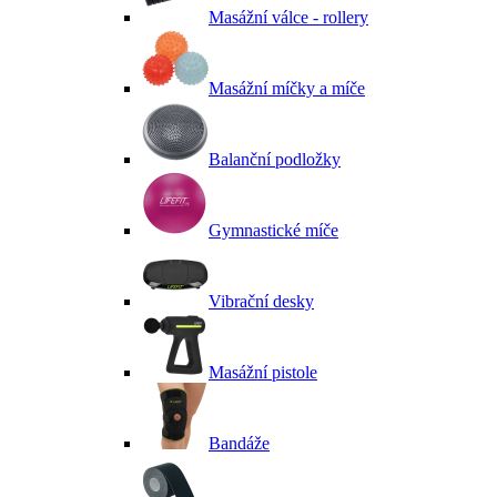
Masážní válce - rollery
Masážní míčky a míče
Balanční podložky
Gymnastické míče
Vibrační desky
Masážní pistole
Bandáže