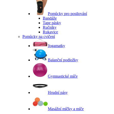
Pomůcky pro posilování
Bandáže
Tape pásky
Ručníky
Rukavice
Pomůcky na cvičení
Jogamatky
Balanční podložky
Gymnastické míče
Hrudní pásy
Masážní míčky a míče