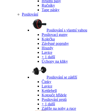
Hrudní pásy
Ručníky
Tape pásky
Posilování
Posilování s vlastní vahou
Posilovací gumy
Kolečka
Závěsné popruhy
Hrazdy
Lavice
+ 1 další
Úchopy na kliky
Posilování se zátěží
Činky
Lavice
Kettlebell
Kotouče hřídele
Posilování prstů
+ 1 další
Zátěže na nohy a ruce