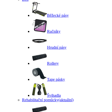
Běžecké pásy
Ručníky
Hrudní pásy
Rollery
Tape pásky
Švihadla
Rehabilitační pomůcky
(aktuální)