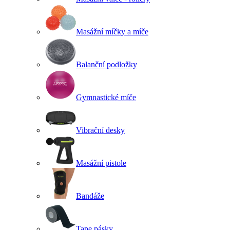
Masážní míčky a míče
Balanční podložky
Gymnastické míče
Vibrační desky
Masážní pistole
Bandáže
Tape pásky