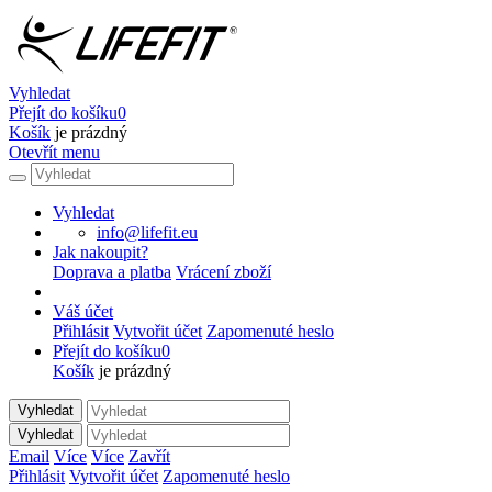
Vyhledat
Přejít do košíku
0
Košík
je prázdný
Otevřít menu
Vyhledat
info@lifefit.eu
Jak nakoupit?
Doprava a platba
Vrácení zboží
Váš účet
Přihlásit
Vytvořit účet
Zapomenuté heslo
Přejít do košíku
0
Košík
je prázdný
Vyhledat
Vyhledat
Email
Více
Více
Zavřít
Přihlásit
Vytvořit účet
Zapomenuté heslo