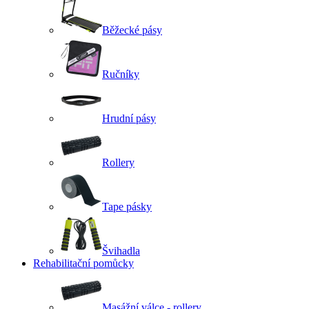
Běžecké pásy
Ručníky
Hrudní pásy
Rollery
Tape pásky
Švihadla
Rehabilitační pomůcky
Masážní válce - rollery