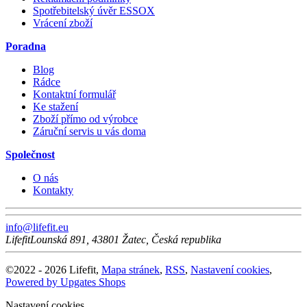
Spotřebitelský úvěr ESSOX
Vrácení zboží
Poradna
Blog
Rádce
Kontaktní formulář
Ke stažení
Zboží přímo od výrobce
Záruční servis u vás doma
Společnost
O nás
Kontakty
info@lifefit.eu
Lifefit
Lounská 891
,
43801
Žatec
,
Česká republika
©
2022 -
2026
Lifefit
,
Mapa stránek
,
RSS
,
Nastavení cookies
,
Powered by Upgates Shops
Nastavení cookies