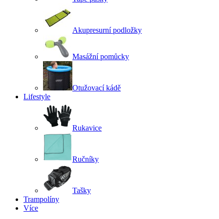
Akupresurní podložky
Masážní pomůcky
Otužovací kádě
Lifestyle
Rukavice
Ručníky
Tašky
Trampolíny
Více