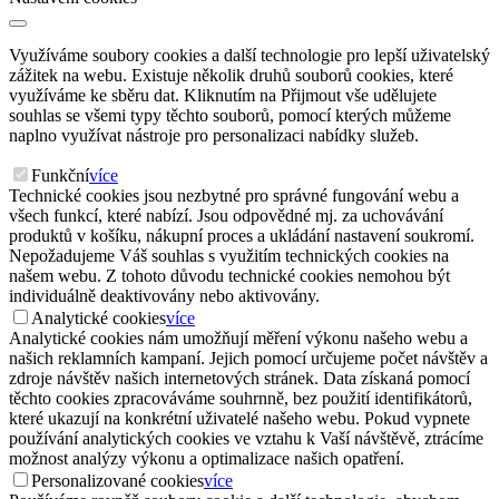
Využíváme soubory cookies a další technologie pro lepší uživatelský
zážitek na webu. Existuje několik druhů souborů cookies, které
využíváme ke sběru dat. Kliknutím na Přijmout vše udělujete
souhlas se všemi typy těchto souborů, pomocí kterých můžeme
naplno využívat nástroje pro personalizaci nabídky služeb.
Funkční
více
Technické cookies jsou nezbytné pro správné fungování webu a
všech funkcí, které nabízí. Jsou odpovědné mj. za uchovávání
produktů v košíku, nákupní proces a ukládání nastavení soukromí.
Nepožadujeme Váš souhlas s využitím technických cookies na
našem webu. Z tohoto důvodu technické cookies nemohou být
individuálně deaktivovány nebo aktivovány.
Analytické cookies
více
Analytické cookies nám umožňují měření výkonu našeho webu a
našich reklamních kampaní. Jejich pomocí určujeme počet návštěv a
zdroje návštěv našich internetových stránek. Data získaná pomocí
těchto cookies zpracováváme souhrnně, bez použití identifikátorů,
které ukazují na konkrétní uživatelé našeho webu. Pokud vypnete
používání analytických cookies ve vztahu k Vaší návštěvě, ztrácíme
možnost analýzy výkonu a optimalizace našich opatření.
Personalizované cookies
více