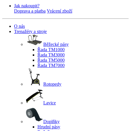
Jak nakoupit?
Doprava a platba
Vrácení zboží
O nás
Trenažéry a stroje
Běžecké pásy
Řada TM1000
Řada TM3000
Řada TM5000
Řada TM7000
Rotopedy
Lavice
Doplňky
Hrudní pásy