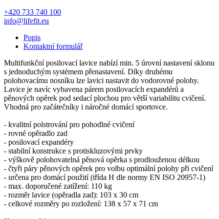
+420 733 740 100
info@lifefit.eu
Popis
Kontaktní formulář
Multifunkční posilovací lavice nabízí min. 5 úrovní nastavení sklonu
s jednoduchým systémem přenastavení. Díky druhému
polohovacímu nosníku lze lavici nastavit do vodorovné polohy.
Lavice je navíc vybavena párem posilovacích expandérů a
pěnových opěrek pod sedací plochou pro větší variabilitu cvičení.
Vhodná pro začátečníky i náročné domácí sportovce.
- kvalitní polstrování pro pohodlné cvičení
- rovné opěradlo zad
- posilovací expandéry
- stabilní konstrukce s protiskluzovými prvky
- výškově polohovatelná pěnová opěrka s prodlouženou délkou
- čtyři páry pěnových opěrek pro volbu optimální polohy při cvičení
- určena pro domácí použití (třída H dle normy EN ISO 20957-1)
- max. doporučené zatížení: 110 kg
- rozměr lavice (opěradla zad): 103 x 30 cm
- celkové rozměry po rozložení: 138 x 57 x 71 cm