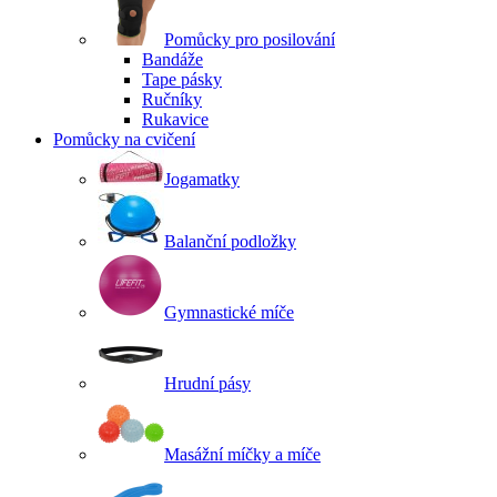
Pomůcky pro posilování
Bandáže
Tape pásky
Ručníky
Rukavice
Pomůcky na cvičení
Jogamatky
Balanční podložky
Gymnastické míče
Hrudní pásy
Masážní míčky a míče