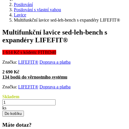
Posilování
Posilování s vlastní vahou
Lavice
Multifunkční lavice sed-leh-bench s expandéry LIFEFIT®
Multifunkční lavice sed-leh-bench s
expandéry LIFEFIT®
1 614 Kč s kódem: FITBD40
Značka:
LIFEFIT®
Doprava a platba
2 690 Kč
134 bodů do věrnostního systému
Značka:
LIFEFIT®
Doprava a platba
Skladem
ks
Do košíku
Máte dotaz?