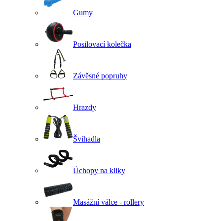
Gumy
Posilovací kolečka
Závěsné popruhy
Hrazdy
Švihadla
Úchopy na kliky
Masážní válce - rollery