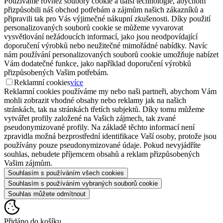
Používáme rovněž soubory cookie a další technologie, abychom
přizpůsobili náš obchod potřebám a zájmům našich zákazníků a
připravili tak pro Vás výjimečné nákupní zkušenosti. Díky použití
personalizovaných souborů cookie se můžeme vyvarovat
vysvětlování nežádoucích informací, jako jsou neodpovídající
doporučení výrobků nebo neužitečné mimořádné nabídky. Navíc
nám používání personalizovaných souborů cookie umožňuje nabízet
Vám dodatečné funkce, jako například doporučení výrobků
přizpůsobených Vašim potřebám.
Reklamní cookies
více
Reklamní cookies používáme my nebo naši partneři, abychom Vám
mohli zobrazit vhodné obsahy nebo reklamy jak na našich
stránkách, tak na stránkách třetích subjektů. Díky tomu můžeme
vytvářet profily založené na Vašich zájmech, tak zvané
pseudonymizované profily. Na základě těchto informací není
zpravidla možná bezprostřední identifikace Vaší osoby, protože jsou
používány pouze pseudonymizované údaje. Pokud nevyjádříte
souhlas, nebudete příjemcem obsahů a reklam přizpůsobených
Vašim zájmům.
Souhlasím s používáním všech cookies
Souhlasím s používáním vybraných souborů cookie
Souhlas můžete odmítnout
Přidáno do košíku