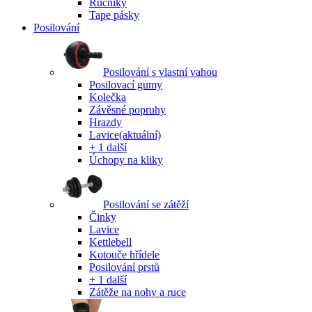
Ručníky
Tape pásky
Posilování
Posilování s vlastní vahou
Posilovací gumy
Kolečka
Závěsné popruhy
Hrazdy
Lavice
(aktuální)
+ 1 další
Úchopy na kliky
Posilování se zátěží
Činky
Lavice
Kettlebell
Kotouče hřídele
Posilování prstů
+ 1 další
Zátěže na nohy a ruce