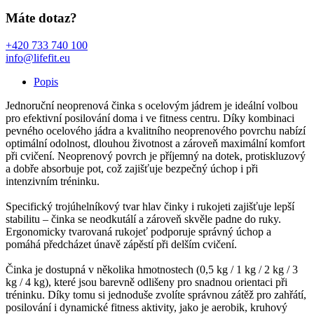
Máte dotaz?
+420 733 740 100
info@lifefit.eu
Popis
Jednoruční neoprenová činka s ocelovým jádrem je ideální volbou
pro efektivní posilování doma i ve fitness centru. Díky kombinaci
pevného ocelového jádra a kvalitního neoprenového povrchu nabízí
optimální odolnost, dlouhou životnost a zároveň maximální komfort
při cvičení. Neoprenový povrch je příjemný na dotek, protiskluzový
a dobře absorbuje pot, což zajišťuje bezpečný úchop i při
intenzivním tréninku.
Specifický trojúhelníkový tvar hlav činky i rukojeti zajišťuje lepší
stabilitu – činka se neodkutálí a zároveň skvěle padne do ruky.
Ergonomicky tvarovaná rukojeť podporuje správný úchop a
pomáhá předcházet únavě zápěstí při delším cvičení.
Činka je dostupná v několika hmotnostech (0,5 kg / 1 kg / 2 kg / 3
kg / 4 kg), které jsou barevně odlišeny pro snadnou orientaci při
tréninku. Díky tomu si jednoduše zvolíte správnou zátěž pro zahřátí,
posilování i dynamické fitness aktivity, jako je aerobik, kruhový