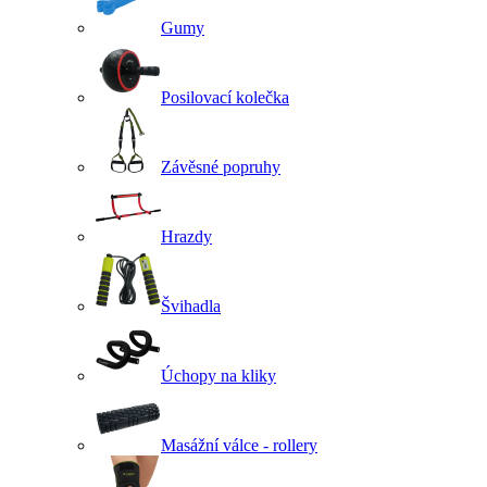
Gumy
Posilovací kolečka
Závěsné popruhy
Hrazdy
Švihadla
Úchopy na kliky
Masážní válce - rollery