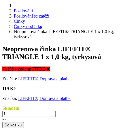
Posilování
Posilování se zátěží
Činky
Činky pod 5 kg
Neoprenová činka LIFEFIT® TRIANGLE 1 x 1,0 kg,
tyrkysová
Neoprenová činka LIFEFIT®
TRIANGLE 1 x 1,0 kg, tyrkysová
71 Kč s kódem: FITBD40
Značka:
LIFEFIT®
Doprava a platba
119 Kč
Značka:
LIFEFIT®
Doprava a platba
Skladem
ks
Do košíku