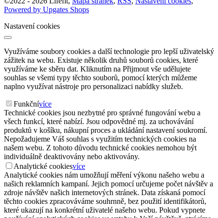
©
2022 -
2026
Lifefit
,
Mapa stránek
,
RSS
,
Nastavení cookies
,
Powered by Upgates Shops
Nastavení cookies
Využíváme soubory cookies a další technologie pro lepší uživatelský
zážitek na webu. Existuje několik druhů souborů cookies, které
využíváme ke sběru dat. Kliknutím na Přijmout vše udělujete
souhlas se všemi typy těchto souborů, pomocí kterých můžeme
naplno využívat nástroje pro personalizaci nabídky služeb.
Funkční
více
Technické cookies jsou nezbytné pro správné fungování webu a
všech funkcí, které nabízí. Jsou odpovědné mj. za uchovávání
produktů v košíku, nákupní proces a ukládání nastavení soukromí.
Nepožadujeme Váš souhlas s využitím technických cookies na
našem webu. Z tohoto důvodu technické cookies nemohou být
individuálně deaktivovány nebo aktivovány.
Analytické cookies
více
Analytické cookies nám umožňují měření výkonu našeho webu a
našich reklamních kampaní. Jejich pomocí určujeme počet návštěv a
zdroje návštěv našich internetových stránek. Data získaná pomocí
těchto cookies zpracováváme souhrnně, bez použití identifikátorů,
které ukazují na konkrétní uživatelé našeho webu. Pokud vypnete