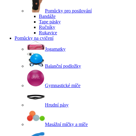
Pomůcky pro posilování
Bandáže
Tape pásky
Ručníky
Rukavice
Pomůcky na cvičení
Jogamatky
Balanční podložky
Gymnastické míče
Hrudní pásy
Masážní míčky a míče