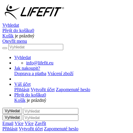
Vyhledat
Přejít do košíku
0
Košík
je prázdný
Otevřít menu
Vyhledat
info@lifefit.eu
Jak nakoupit?
Doprava a platba
Vrácení zboží
Váš účet
Přihlásit
Vytvořit účet
Zapomenuté heslo
Přejít do košíku
0
Košík
je prázdný
Vyhledat
Vyhledat
Email
Více
Více
Zavřít
Přihlásit
Vytvořit účet
Zapomenuté heslo