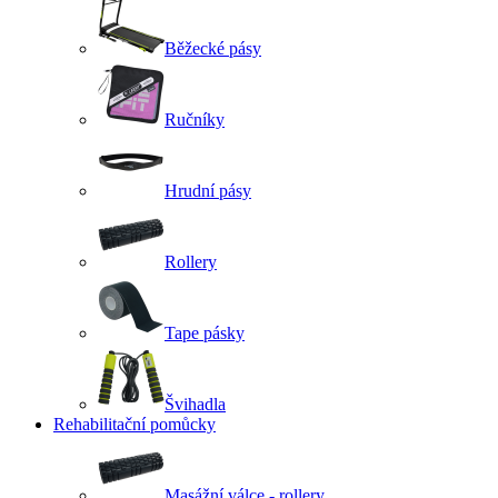
Běžecké pásy
Ručníky
Hrudní pásy
Rollery
Tape pásky
Švihadla
Rehabilitační pomůcky
Masážní válce - rollery