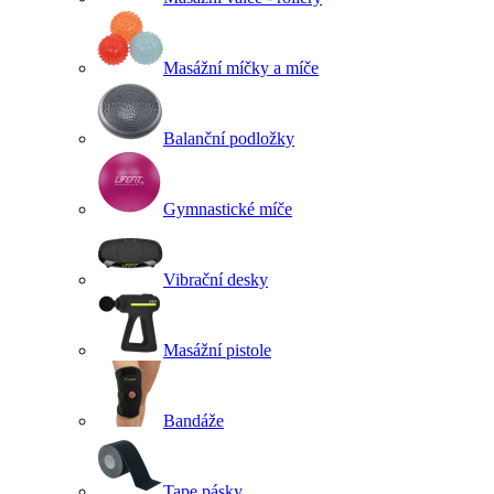
Masážní míčky a míče
Balanční podložky
Gymnastické míče
Vibrační desky
Masážní pistole
Bandáže
Tape pásky