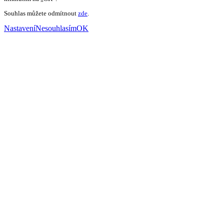
Souhlas můžete odmítnout
zde
.
Nastavení
Nesouhlasím
OK