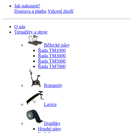
Jak nakoupit?
Doprava a platba
Vrácení zboží
O nás
Trenažéry a stroje
Běžecké pásy
Řada TM1000
Řada TM3000
Řada TM5000
Řada TM7000
Rotopedy
Lavice
Doplňky
Hrudní pásy