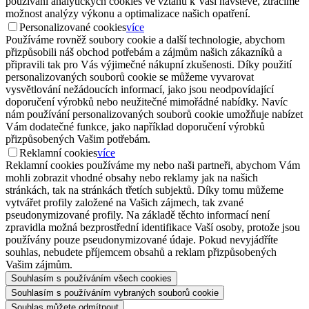
používání analytických cookies ve vztahu k Vaší návštěvě, ztrácíme
možnost analýzy výkonu a optimalizace našich opatření.
Personalizované cookies
více
Používáme rovněž soubory cookie a další technologie, abychom
přizpůsobili náš obchod potřebám a zájmům našich zákazníků a
připravili tak pro Vás výjimečné nákupní zkušenosti. Díky použití
personalizovaných souborů cookie se můžeme vyvarovat
vysvětlování nežádoucích informací, jako jsou neodpovídající
doporučení výrobků nebo neužitečné mimořádné nabídky. Navíc
nám používání personalizovaných souborů cookie umožňuje nabízet
Vám dodatečné funkce, jako například doporučení výrobků
přizpůsobených Vašim potřebám.
Reklamní cookies
více
Reklamní cookies používáme my nebo naši partneři, abychom Vám
mohli zobrazit vhodné obsahy nebo reklamy jak na našich
stránkách, tak na stránkách třetích subjektů. Díky tomu můžeme
vytvářet profily založené na Vašich zájmech, tak zvané
pseudonymizované profily. Na základě těchto informací není
zpravidla možná bezprostřední identifikace Vaší osoby, protože jsou
používány pouze pseudonymizované údaje. Pokud nevyjádříte
souhlas, nebudete příjemcem obsahů a reklam přizpůsobených
Vašim zájmům.
Souhlasím s používáním všech cookies
Souhlasím s používáním vybraných souborů cookie
Souhlas můžete odmítnout