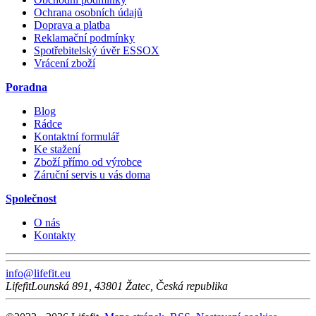
Ochrana osobních údajů
Doprava a platba
Reklamační podmínky
Spotřebitelský úvěr ESSOX
Vrácení zboží
Poradna
Blog
Rádce
Kontaktní formulář
Ke stažení
Zboží přímo od výrobce
Záruční servis u vás doma
Společnost
O nás
Kontakty
info@lifefit.eu
Lifefit
Lounská 891
,
43801
Žatec
,
Česká republika