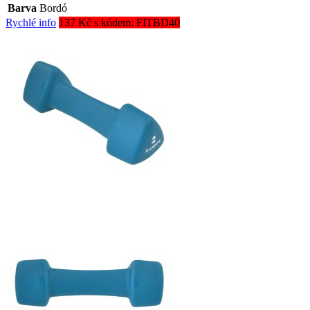
Barva
Bordó
Rychlé info
137 Kč s kódem: FITBD40