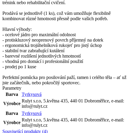
trénink nebo rehabilitační cvičení.
Prodává se jednotlivě (1 ks), což vám umožňuje flexibilně
kombinovat různé hmotnosti přesně podle vašich potřeb.
Hlavní výhody:
- ocelové jádro pro maximální odolnost
- protiskluzový neoprenový povrch příjemný na dotek
- ergonomická trojúhelníková rukojeť pro jistý úchop
- stabilní tvar zabraňující kutálení
- barevné rozlišení jednotlivých hmotností
- vhodná pro domácí i profesionální použití
- prodej po 1 kuse
Perfektní pomůcka pro posilování paží, ramen i celého těla – ať už
jste začátečník, nebo pokročilý sportovec.
Parametry
Barva
Tyrkysová
Rulyt s.r.o, 5.května 435, 440 01 Dobroměřice, e-mail:
Výrobce
info@rulyt.cz
Barva
Tyrkysová
Rulyt s.r.o, 5.května 435, 440 01 Dobroměřice, e-mail:
Výrobce
info@rulyt.cz
Související produkty (4)