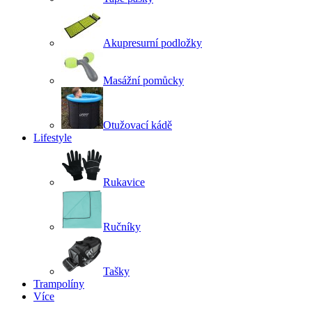
Akupresurní podložky
Masážní pomůcky
Otužovací kádě
Lifestyle
Rukavice
Ručníky
Tašky
Trampolíny
Více