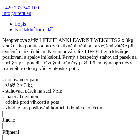
+420 733 740 100
info@lifefit.eu
Popis
Kontaktní formulář
Neoprenová zátěž LIFEFIT ANKLE/WRIST WEIGHTS 2 x 3kg
slouží jako pomůcka pro zefektivnění tréningu a zvýšení zátěže při
cvičení, chůzi či běhu. Neoprenová zátěž LIFEFIT zefektivňuje
posilování a spalování kalorií. Pevný a bezpečný stahovací pásek na
suchý zip si poradí s různými průměry paží. Příjemný neoprenový
materiál je odolný vůči vlhkosti a potu.
- dodáváno v páru
- zátěž 2 x 3 kg
- stahovací pásek na suchý zip
- materiál neopren
- odolné proti vlhkosti a potu
- vhodné pro posilování horních i dolních končetin
Jméno
Příjmení