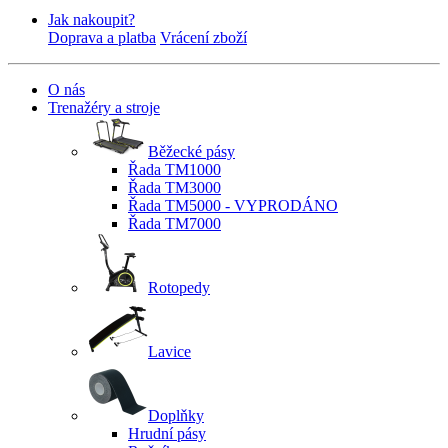
Jak nakoupit?
Doprava a platba
Vrácení zboží
O nás
Trenažéry a stroje
Běžecké pásy
Řada TM1000
Řada TM3000
Řada TM5000 - VYPRODÁNO
Řada TM7000
Rotopedy
Lavice
Doplňky
Hrudní pásy