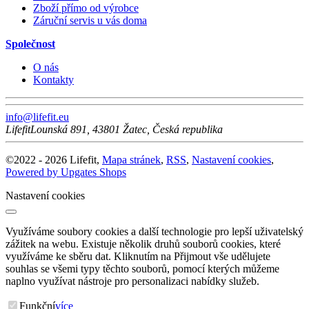
Zboží přímo od výrobce
Záruční servis u vás doma
Společnost
O nás
Kontakty
info@lifefit.eu
Lifefit
Lounská 891
,
43801
Žatec
,
Česká republika
©
2022 -
2026
Lifefit
,
Mapa stránek
,
RSS
,
Nastavení cookies
,
Powered by Upgates Shops
Nastavení cookies
Využíváme soubory cookies a další technologie pro lepší uživatelský
zážitek na webu. Existuje několik druhů souborů cookies, které
využíváme ke sběru dat. Kliknutím na Přijmout vše udělujete
souhlas se všemi typy těchto souborů, pomocí kterých můžeme
naplno využívat nástroje pro personalizaci nabídky služeb.
Funkční
více