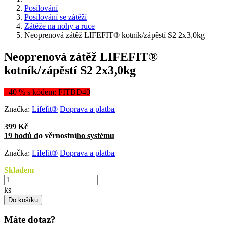
Posilování
Posilování se zátěží
Zátěže na nohy a ruce
Neoprenová zátěž LIFEFIT® kotník/zápěstí S2 2x3,0kg
Neoprenová zátěž LIFEFIT®
kotník/zápěstí S2 2x3,0kg
- 40 % s kódem: FITBD40
Značka:
Lifefit®
Doprava a platba
399 Kč
19 bodů do věrnostního systému
Značka:
Lifefit®
Doprava a platba
Skladem
ks
Do košíku
Máte dotaz?