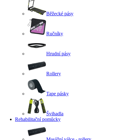
Běžecké pásy
Ručníky
Hrudní pásy
Rollery
Tape pásky
Švihadla
Rehabilitační pomůcky
Masážní válce - rollery