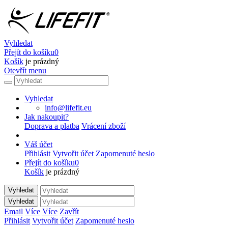
Vyhledat
Přejít do košíku
0
Košík
je prázdný
Otevřít menu
Vyhledat
info@lifefit.eu
Jak nakoupit?
Doprava a platba
Vrácení zboží
Váš účet
Přihlásit
Vytvořit účet
Zapomenuté heslo
Přejít do košíku
0
Košík
je prázdný
Vyhledat
Vyhledat
Email
Více
Více
Zavřít
Přihlásit
Vytvořit účet
Zapomenuté heslo