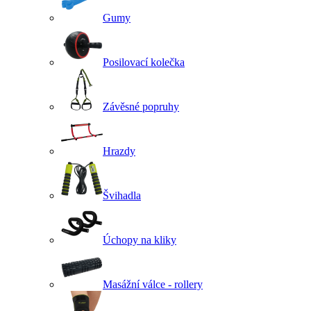
Gumy
Posilovací kolečka
Závěsné popruhy
Hrazdy
Švihadla
Úchopy na kliky
Masážní válce - rollery