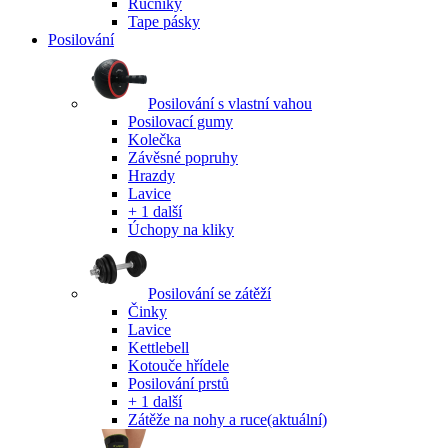
Ručníky
Tape pásky
Posilování
Posilování s vlastní vahou
Posilovací gumy
Kolečka
Závěsné popruhy
Hrazdy
Lavice
+ 1 další
Úchopy na kliky
Posilování se zátěží
Činky
Lavice
Kettlebell
Kotouče hřídele
Posilování prstů
+ 1 další
Zátěže na nohy a ruce
(aktuální)