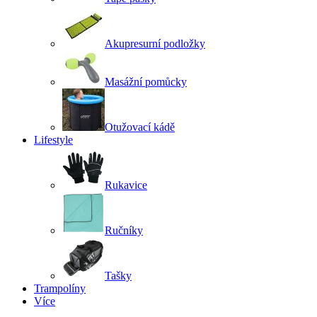
Akupresurní podložky
Masážní pomůcky
Otužovací kádě
Lifestyle
Rukavice
Ručníky
Tašky
Trampolíny
Více