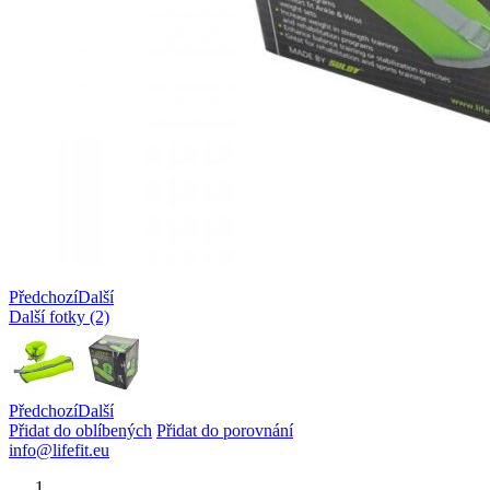
Předchozí
Další
Další fotky (2)
Předchozí
Další
Přidat do oblíbených
Přidat do porovnání
info@lifefit.eu