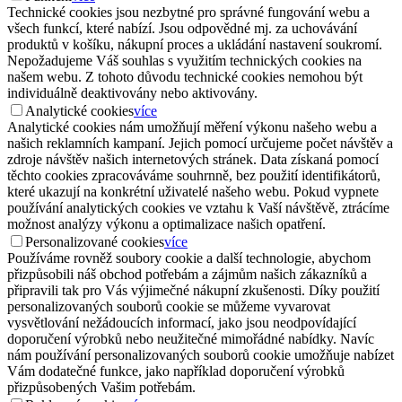
Technické cookies jsou nezbytné pro správné fungování webu a
všech funkcí, které nabízí. Jsou odpovědné mj. za uchovávání
produktů v košíku, nákupní proces a ukládání nastavení soukromí.
Nepožadujeme Váš souhlas s využitím technických cookies na
našem webu. Z tohoto důvodu technické cookies nemohou být
individuálně deaktivovány nebo aktivovány.
Analytické cookies
více
Analytické cookies nám umožňují měření výkonu našeho webu a
našich reklamních kampaní. Jejich pomocí určujeme počet návštěv a
zdroje návštěv našich internetových stránek. Data získaná pomocí
těchto cookies zpracováváme souhrnně, bez použití identifikátorů,
které ukazují na konkrétní uživatelé našeho webu. Pokud vypnete
používání analytických cookies ve vztahu k Vaší návštěvě, ztrácíme
možnost analýzy výkonu a optimalizace našich opatření.
Personalizované cookies
více
Používáme rovněž soubory cookie a další technologie, abychom
přizpůsobili náš obchod potřebám a zájmům našich zákazníků a
připravili tak pro Vás výjimečné nákupní zkušenosti. Díky použití
personalizovaných souborů cookie se můžeme vyvarovat
vysvětlování nežádoucích informací, jako jsou neodpovídající
doporučení výrobků nebo neužitečné mimořádné nabídky. Navíc
nám používání personalizovaných souborů cookie umožňuje nabízet
Vám dodatečné funkce, jako například doporučení výrobků
přizpůsobených Vašim potřebám.