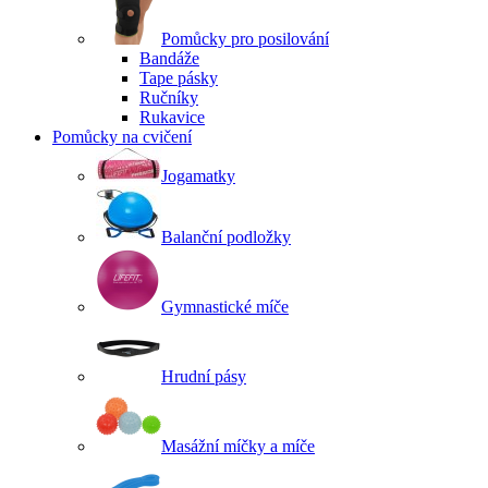
Pomůcky pro posilování
Bandáže
Tape pásky
Ručníky
Rukavice
Pomůcky na cvičení
Jogamatky
Balanční podložky
Gymnastické míče
Hrudní pásy
Masážní míčky a míče