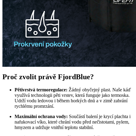
Proč zvolit právě FjordBlue?
Pětivrstvá termoregulace:
Žádný obyčejný plast. Naše káď
využívá technologii pěti vrstev, která funguje jako termoska.
Udrží vodu ledovou i během horkých dnů a v zimě zabrání
rychlému promrzání.
Maximální ochrana vody:
Součástí balení je krycí plachta i
nafukovací víko, které chrání vodu před nečistotami, pylem,
hmyzem a udržuje vnitřní teplotu stabilní.