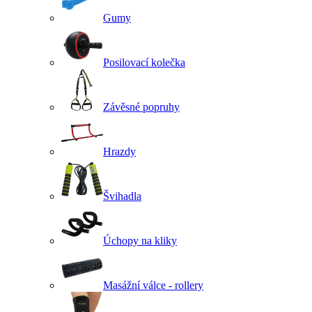
Gumy
Posilovací kolečka
Závěsné popruhy
Hrazdy
Švihadla
Úchopy na kliky
Masážní válce - rollery