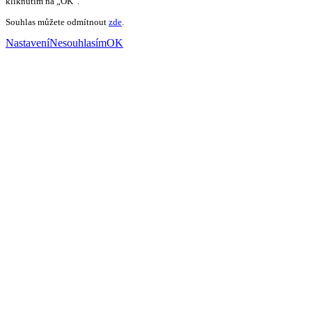
kliknutím na „OK“.
Souhlas můžete odmítnout
zde
.
Nastavení
Nesouhlasím
OK