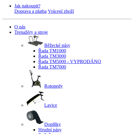
Jak nakoupit?
Doprava a platba
Vrácení zboží
O nás
Trenažéry a stroje
Běžecké pásy
Řada TM1000
Řada TM3000
Řada TM5000 - VYPRODÁNO
Řada TM7000
Rotopedy
Lavice
Doplňky
Hrudní pásy