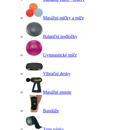
Masážní míčky a míče
Balanční podložky
Gymnastické míče
Vibrační desky
Masážní pistole
Bandáže
Tape pásky