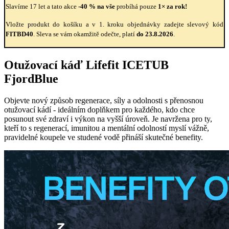
Slavíme 17 let a tato akce
-40 % na vše
probíhá pouze
1× za rok!
Vložte produkt do košíku a v 1. kroku objednávky zadejte slevový kód
FITBD40
. Sleva se vám okamžitě odečte, platí
do 23.8.2026
.
Otužovací káď Lifefit ICETUB
FjordBlue
Objevte nový způsob regenerace, síly a odolnosti s přenosnou
otužovací kádí - ideálním doplňkem pro každého, kdo chce
posunout své zdraví i výkon na vyšší úroveň. Je navržena pro ty,
kteří to s regenerací, imunitou a mentální odolností myslí vážně,
pravidelné koupele ve studené vodě přináší skutečné benefity.