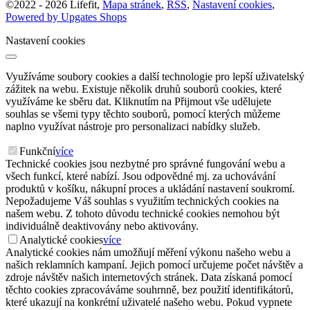
©
2022 -
2026
Lifefit
,
Mapa stránek
,
RSS
,
Nastavení cookies
,
Powered by Upgates Shops
Nastavení cookies
Využíváme soubory cookies a další technologie pro lepší uživatelský
zážitek na webu. Existuje několik druhů souborů cookies, které
využíváme ke sběru dat. Kliknutím na Přijmout vše udělujete
souhlas se všemi typy těchto souborů, pomocí kterých můžeme
naplno využívat nástroje pro personalizaci nabídky služeb.
Funkční
více
Technické cookies jsou nezbytné pro správné fungování webu a
všech funkcí, které nabízí. Jsou odpovědné mj. za uchovávání
produktů v košíku, nákupní proces a ukládání nastavení soukromí.
Nepožadujeme Váš souhlas s využitím technických cookies na
našem webu. Z tohoto důvodu technické cookies nemohou být
individuálně deaktivovány nebo aktivovány.
Analytické cookies
více
Analytické cookies nám umožňují měření výkonu našeho webu a
našich reklamních kampaní. Jejich pomocí určujeme počet návštěv a
zdroje návštěv našich internetových stránek. Data získaná pomocí
těchto cookies zpracováváme souhrnně, bez použití identifikátorů,
které ukazují na konkrétní uživatelé našeho webu. Pokud vypnete