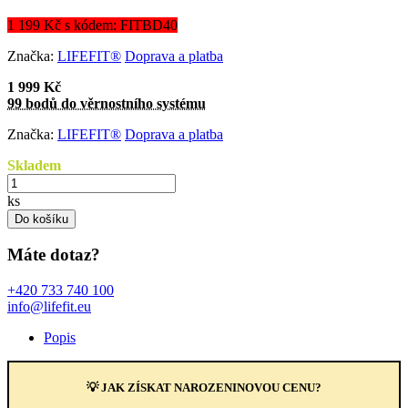
1 199 Kč s kódem: FITBD40
Značka:
LIFEFIT®
Doprava a platba
1 999 Kč
99 bodů do věrnostního systému
Značka:
LIFEFIT®
Doprava a platba
Skladem
ks
Do košíku
Máte dotaz?
+420 733 740 100
info@lifefit.eu
Popis
💡 JAK ZÍSKAT NAROZENINOVOU CENU?