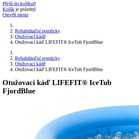
Přejít do košíku
0
Košík
je prázdný
Otevřít menu
Rehabilitační pomůcky
Otužovací kádě
Otužovací káď LIFEFIT® IceTub FjordBlue
Rehabilitační pomůcky
Otužovací kádě
Otužovací káď LIFEFIT® IceTub FjordBlue
Otužovací káď LIFEFIT® IceTub
FjordBlue