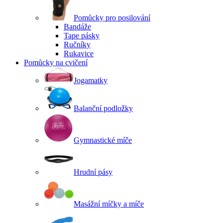
Pomůcky pro posilování
Bandáže
Tape pásky
Ručníky
Rukavice
Pomůcky na cvičení
Jogamatky
Balanční podložky
Gymnastické míče
Hrudní pásy
Masážní míčky a míče