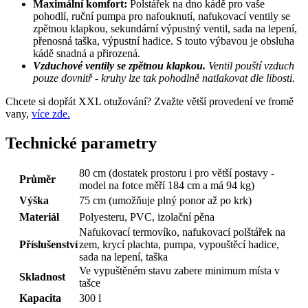
Maximální komfort:
Polstářek na dno kádě pro vaše
pohodlí, ruční pumpa pro nafouknutí, nafukovací ventily se
zpětnou klapkou, sekundární výpustný ventil, sada na lepení,
přenosná taška, výpustní hadice. S touto výbavou je obsluha
kádě snadná a přirozená.
Vzduchové ventily se zpětnou klapkou.
Ventil pouští vzduch
pouze dovnitř - kruhy lze tak pohodlně natlakovat dle libosti.
Chcete si dopřát XXL otužování? Zvažte větší provedení ve fromě
vany,
více zde.
Technické parametry
80 cm (dostatek prostoru i pro větší postavy -
Průměr
model na fotce měří 184 cm a má 94 kg)
Výška
75 cm (umožňuje plný ponor až po krk)
Materiál
Polyesteru, PVC, izolační pěna
Nafukovací termovíko, nafukovací polštářek na
Příslušenství
zem, krycí plachta, pumpa, vypouštěcí hadice,
sada na lepení, taška
Ve vypuštěném stavu zabere minimum místa v
Skladnost
tašce
Kapacita
300 l