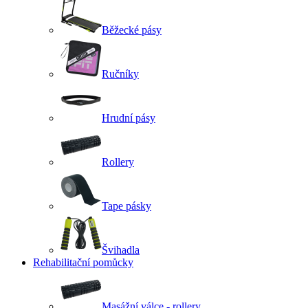
Běžecké pásy
Ručníky
Hrudní pásy
Rollery
Tape pásky
Švihadla
Rehabilitační pomůcky
Masážní válce - rollery