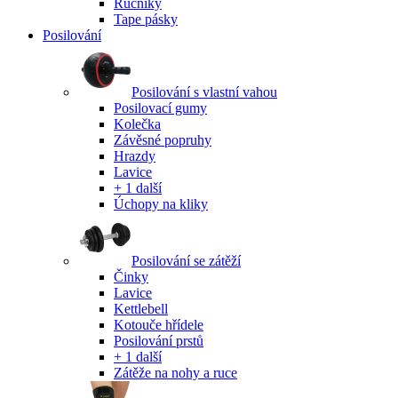
Ručníky
Tape pásky
Posilování
Posilování s vlastní vahou
Posilovací gumy
Kolečka
Závěsné popruhy
Hrazdy
Lavice
+ 1 další
Úchopy na kliky
Posilování se zátěží
Činky
Lavice
Kettlebell
Kotouče hřídele
Posilování prstů
+ 1 další
Zátěže na nohy a ruce