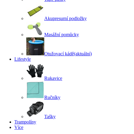
Akupresurní podložky
Masážní pomůcky
Otužovací kádě
(aktuální)
Lifestyle
Rukavice
Ručníky
Tašky
Trampolíny
Více