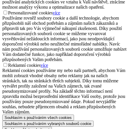
používání analytických cookies ve vztahu k Vaší návštěvě, ztrácíme
možnost analýzy výkonu a optimalizace našich opatření.
Personalizované cookies
více
Používáme rovněž soubory cookie a další technologie, abychom
přizpůsobili náš obchod potřebám a zájmům našich zákazníků a
připravili tak pro Vás výjimečné nákupní zkušenosti. Díky použití
personalizovaných souborů cookie se můžeme vyvarovat
vysvětlování nežádoucích informací, jako jsou neodpovídající
doporučení výrobků nebo neužitečné mimořádné nabídky. Navíc
nám používání personalizovaných souborů cookie umožňuje nabízet
Vám dodatečné funkce, jako například doporučení výrobků
přizpůsobených Vašim potřebám.
Reklamní cookies
více
Reklamní cookies používáme my nebo naši partneři, abychom Vám
mohli zobrazit vhodné obsahy nebo reklamy jak na našich
stránkách, tak na stránkách třetích subjektů. Díky tomu můžeme
vytvářet profily založené na Vašich zájmech, tak zvané
pseudonymizované profily. Na základě těchto informací není
zpravidla možná bezprostřední identifikace Vaší osoby, protože jsou
používány pouze pseudonymizované údaje. Pokud nevyjádříte
souhlas, nebudete příjemcem obsahů a reklam přizpůsobených
Vašim zájmům.
Souhlasím s používáním všech cookies
Souhlasím s používáním vybraných souborů cookie