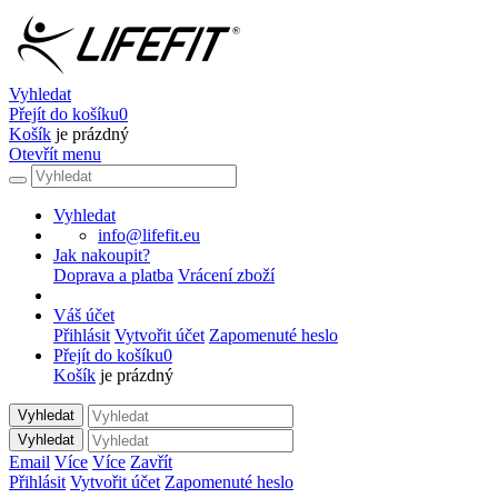
Vyhledat
Přejít do košíku
0
Košík
je prázdný
Otevřít menu
Vyhledat
info@lifefit.eu
Jak nakoupit?
Doprava a platba
Vrácení zboží
Váš účet
Přihlásit
Vytvořit účet
Zapomenuté heslo
Přejít do košíku
0
Košík
je prázdný
Vyhledat
Vyhledat
Email
Více
Více
Zavřít
Přihlásit
Vytvořit účet
Zapomenuté heslo