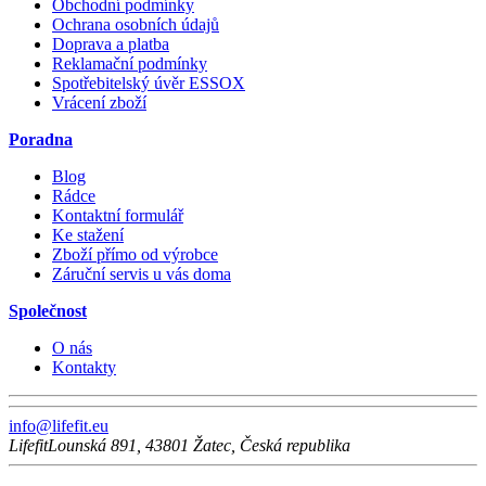
Obchodní podmínky
Ochrana osobních údajů
Doprava a platba
Reklamační podmínky
Spotřebitelský úvěr ESSOX
Vrácení zboží
Poradna
Blog
Rádce
Kontaktní formulář
Ke stažení
Zboží přímo od výrobce
Záruční servis u vás doma
Společnost
O nás
Kontakty
info@lifefit.eu
Lifefit
Lounská 891
,
43801
Žatec
,
Česká republika