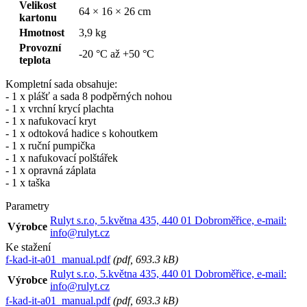
Velikost
64 × 16 × 26 cm
kartonu
Hmotnost
3,9 kg
Provozní
-20 °C až +50 °C
teplota
Kompletní sada obsahuje:
- 1 x plášť a sada 8 podpěrných nohou
- 1 x vrchní krycí plachta
- 1 x nafukovací kryt
- 1 x odtoková hadice s kohoutkem
- 1 x ruční pumpička
- 1 x nafukovací polštářek
- 1 x opravná záplata
- 1 x taška
Parametry
Rulyt s.r.o, 5.května 435, 440 01 Dobroměřice, e-mail:
Výrobce
info@rulyt.cz
Ke stažení
f-kad-it-a01_manual.pdf
(
pdf
, 693.3 kB)
Rulyt s.r.o, 5.května 435, 440 01 Dobroměřice, e-mail:
Výrobce
info@rulyt.cz
f-kad-it-a01_manual.pdf
(
pdf
, 693.3 kB)