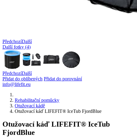
Předchozí
Další
Další fotky (4)
Předchozí
Další
Přidat do oblíbených
Přidat do porovnání
info@lifefit.eu
Rehabilitační pomůcky
Otužovací kádě
Otužovací káď LIFEFIT® IceTub FjordBlue
Otužovací káď LIFEFIT® IceTub
FjordBlue