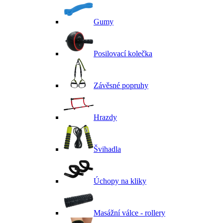
Gumy
Posilovací kolečka
Závěsné popruhy
Hrazdy
Švihadla
Úchopy na kliky
Masážní válce - rollery