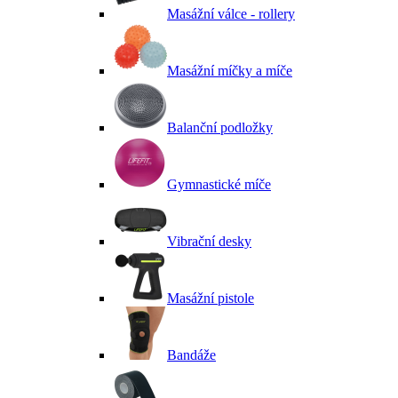
Masážní válce - rollery
Masážní míčky a míče
Balanční podložky
Gymnastické míče
Vibrační desky
Masážní pistole
Bandáže