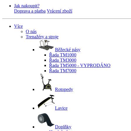
Jak nakoupit?
Doprava a platba
Vrácení zboží
Více
O nás
Trenažéry a stroje
Běžecké pásy
Řada TM1000
Řada TM3000
Řada TM5000 - VYPRODÁNO
Řada TM7000
Rotopedy
Lavice
Doplňky