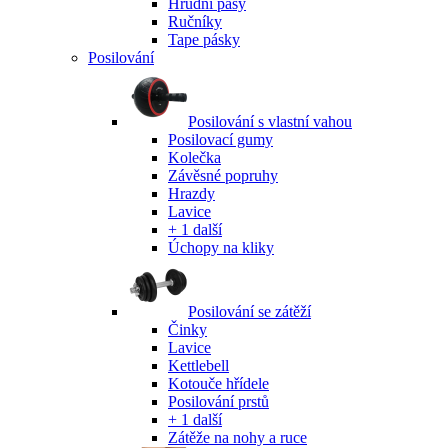
Hrudní pásy
Ručníky
Tape pásky
Posilování
Posilování s vlastní vahou
Posilovací gumy
Kolečka
Závěsné popruhy
Hrazdy
Lavice
+ 1 další
Úchopy na kliky
Posilování se zátěží
Činky
Lavice
Kettlebell
Kotouče hřídele
Posilování prstů
+ 1 další
Zátěže na nohy a ruce