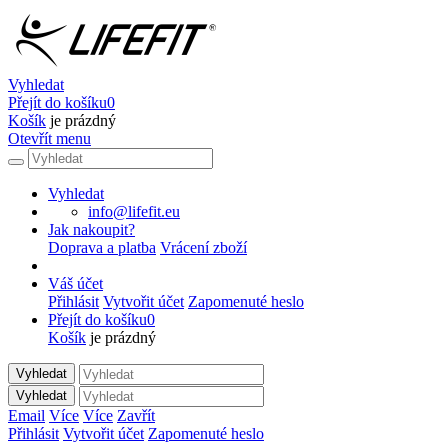
Vyhledat
Přejít do košíku
0
Košík
je prázdný
Otevřít menu
Vyhledat
info@lifefit.eu
Jak nakoupit?
Doprava a platba
Vrácení zboží
Váš účet
Přihlásit
Vytvořit účet
Zapomenuté heslo
Přejít do košíku
0
Košík
je prázdný
Vyhledat
Vyhledat
Email
Více
Více
Zavřít
Přihlásit
Vytvořit účet
Zapomenuté heslo