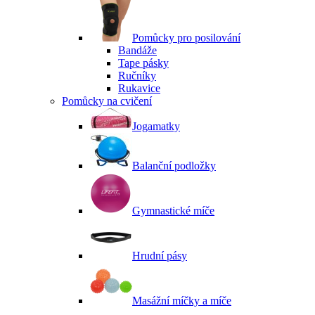
Pomůcky pro posilování
Bandáže
Tape pásky
Ručníky
Rukavice
Pomůcky na cvičení
Jogamatky
Balanční podložky
Gymnastické míče
Hrudní pásy
Masážní míčky a míče