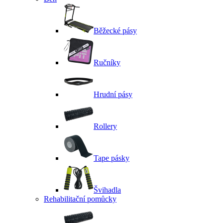
Běžecké pásy
Ručníky
Hrudní pásy
Rollery
Tape pásky
Švihadla
Rehabilitační pomůcky