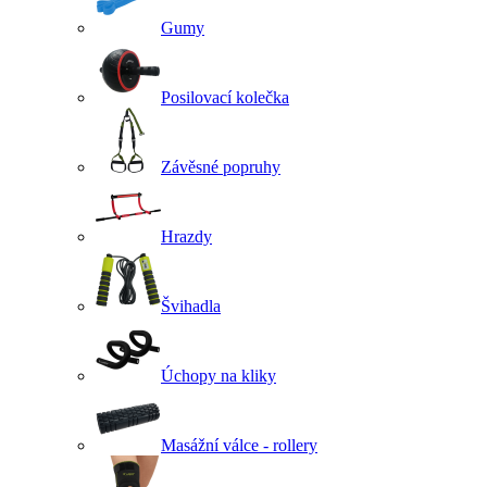
Gumy
Posilovací kolečka
Závěsné popruhy
Hrazdy
Švihadla
Úchopy na kliky
Masážní válce - rollery