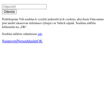
Odeslat
Potřebujeme Váš souhlas k využití jednotlivých cookies, abychom Vám mimo
jiné mohli ukazovat informace týkající se Vašich zájmů. Souhlas udělíte
kliknutím na „OK“.
Souhlas můžete odmítnout
zde
.
Nastavení
Nesouhlasím
OK