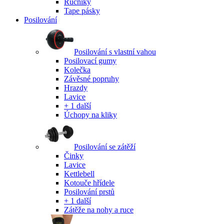
Ručníky
Tape pásky
Posilování
Posilování s vlastní vahou
Posilovací gumy
Kolečka
Závěsné popruhy
Hrazdy
Lavice
+ 1 další
Úchopy na kliky
Posilování se zátěží
Činky
Lavice
Kettlebell
Kotouče hřídele
Posilování prstů
+ 1 další
Zátěže na nohy a ruce