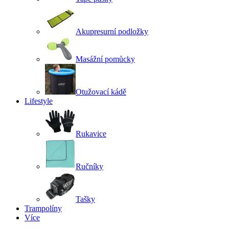
Akupresurní podložky
Masážní pomůcky
Otužovací kádě
Lifestyle
Rukavice
Ručníky
Tašky
Trampolíny
Více