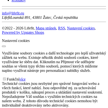
Kontakty
info@lifefit.eu
Lifefit
Lounská 891
,
43801
Žatec
,
Česká republika
©
2022 -
2026
Lifefit
,
Mapa stránek
,
RSS
,
Nastavení cookies
,
Powered by Upgates Shops
Nastavení cookies
Využíváme soubory cookies a další technologie pro lepší uživatelský
zážitek na webu. Existuje několik druhů souborů cookies, které
využíváme ke sběru dat. Kliknutím na Přijmout vše udělujete
souhlas se všemi typy těchto souborů, pomocí kterých můžeme
naplno využívat nástroje pro personalizaci nabídky služeb.
Funkční
více
Technické cookies jsou nezbytné pro správné fungování webu a
všech funkcí, které nabízí. Jsou odpovědné mj. za uchovávání
produktů v košíku, nákupní proces a ukládání nastavení soukromí.
Nepožadujeme Váš souhlas s využitím technických cookies na
našem webu. Z tohoto důvodu technické cookies nemohou být
individuálně deaktivovány nebo aktivovány.