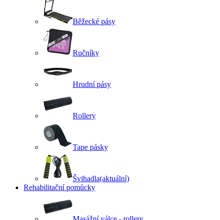
Běžecké pásy
Ručníky
Hrudní pásy
Rollery
Tape pásky
Švihadla
(aktuální)
Rehabilitační pomůcky
Masážní válce - rollery