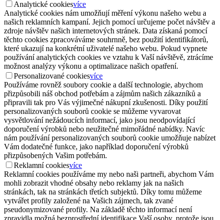
Analytické cookies
více
Analytické cookies nám umožňují měření výkonu našeho webu a
našich reklamních kampaní. Jejich pomocí určujeme počet návštěv a
zdroje návštěv našich internetových stránek. Data získaná pomocí
těchto cookies zpracováváme souhrnně, bez použití identifikátorů,
které ukazují na konkrétní uživatelé našeho webu. Pokud vypnete
používání analytických cookies ve vztahu k Vaší návštěvě, ztrácíme
možnost analýzy výkonu a optimalizace našich opatření.
Personalizované cookies
více
Používáme rovněž soubory cookie a další technologie, abychom
přizpůsobili náš obchod potřebám a zájmům našich zákazníků a
připravili tak pro Vás výjimečné nákupní zkušenosti. Díky použití
personalizovaných souborů cookie se můžeme vyvarovat
vysvětlování nežádoucích informací, jako jsou neodpovídající
doporučení výrobků nebo neužitečné mimořádné nabídky. Navíc
nám používání personalizovaných souborů cookie umožňuje nabízet
Vám dodatečné funkce, jako například doporučení výrobků
přizpůsobených Vašim potřebám.
Reklamní cookies
více
Reklamní cookies používáme my nebo naši partneři, abychom Vám
mohli zobrazit vhodné obsahy nebo reklamy jak na našich
stránkách, tak na stránkách třetích subjektů. Díky tomu můžeme
vytvářet profily založené na Vašich zájmech, tak zvané
pseudonymizované profily. Na základě těchto informací není
zpravidla možná bezprostřední identifikace Vaší osoby, protože jsou