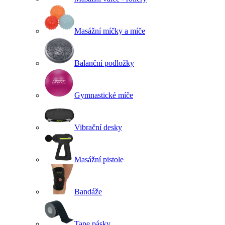
Masážní míčky a míče
Balanční podložky
Gymnastické míče
Vibrační desky
Masážní pistole
Bandáže
Tape pásky