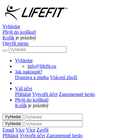
Vyhledat
Přejít do košíku
0
Košík
je prázdný
Otevřít menu
Vyhledat
info@lifefit.eu
Jak nakoupit?
Doprava a platba
Vrácení zboží
Váš účet
Přihlásit
Vytvořit účet
Zapomenuté heslo
Přejít do košíku
0
Košík
je prázdný
Vyhledat
Vyhledat
Email
Více
Více
Zavřít
Přihlásit
Vytvořit účet
Zapomenuté heslo