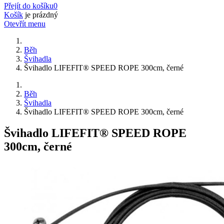
Přejít do košíku
0
Košík
je prázdný
Otevřít menu
Běh
Švihadla
Švihadlo LIFEFIT® SPEED ROPE 300cm, černé
Běh
Švihadla
Švihadlo LIFEFIT® SPEED ROPE 300cm, černé
Švihadlo LIFEFIT® SPEED ROPE
300cm, černé