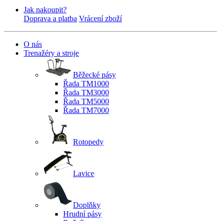
Jak nakoupit?
Doprava a platba
Vrácení zboží
O nás
Trenažéry a stroje
Běžecké pásy
Řada TM1000
Řada TM3000
Řada TM5000
Řada TM7000
Rotopedy
Lavice
Doplňky
Hrudní pásy