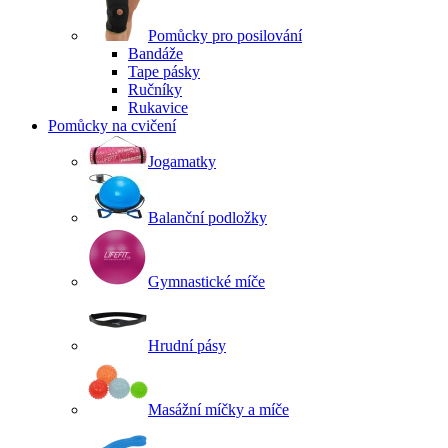
Pomůcky pro posilování
Bandáže
Tape pásky
Ručníky
Rukavice
Pomůcky na cvičení
Jogamatky
Balanční podložky
Gymnastické míče
Hrudní pásy
Masážní míčky a míče