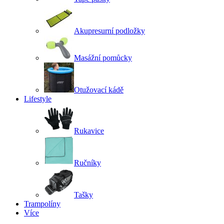
Akupresurní podložky
Masážní pomůcky
Otužovací kádě
Lifestyle
Rukavice
Ručníky
Tašky
Trampolíny
Více