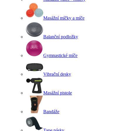
Masážní míčky a míče
Balanční podložky
Gymnastické míče
Vibrační desky
Masážní pistole
Bandáže
Tape pásky