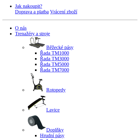
Jak nakoupit?
Doprava a platba
Vrácení zboží
O nás
Trenažéry a stroje
Běžecké pásy
Řada TM1000
Řada TM3000
Řada TM5000
Řada TM7000
Rotopedy
Lavice
Doplňky
Hrudní pásy