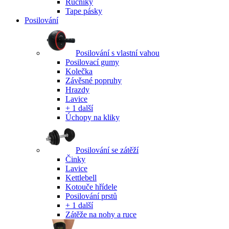
Ručníky
Tape pásky
Posilování
Posilování s vlastní vahou
Posilovací gumy
Kolečka
Závěsné popruhy
Hrazdy
Lavice
+ 1 další
Úchopy na kliky
Posilování se zátěží
Činky
Lavice
Kettlebell
Kotouče hřídele
Posilování prstů
+ 1 další
Zátěže na nohy a ruce