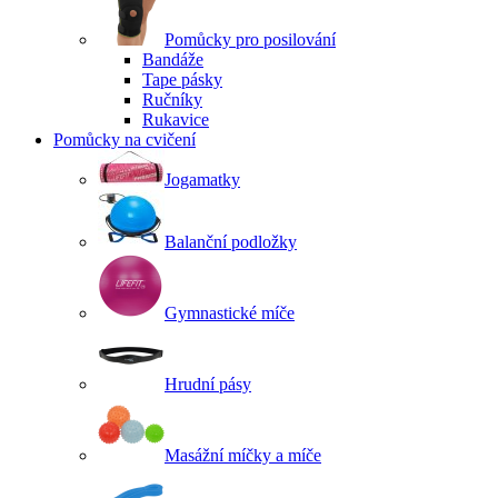
Pomůcky pro posilování
Bandáže
Tape pásky
Ručníky
Rukavice
Pomůcky na cvičení
Jogamatky
Balanční podložky
Gymnastické míče
Hrudní pásy
Masážní míčky a míče