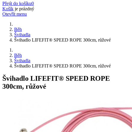
Přejít do košíku
0
Košík
je prázdný
Otevřít menu
Běh
Švihadla
Švihadlo LIFEFIT® SPEED ROPE 300cm, růžové
Běh
Švihadla
Švihadlo LIFEFIT® SPEED ROPE 300cm, růžové
Švihadlo LIFEFIT® SPEED ROPE
300cm, růžové