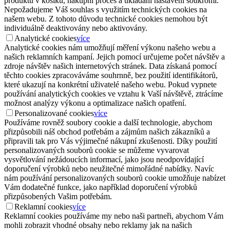
produktů v košíku, nákupní proces a ukládání nastavení soukromí.
Nepožadujeme Váš souhlas s využitím technických cookies na
našem webu. Z tohoto důvodu technické cookies nemohou být
individuálně deaktivovány nebo aktivovány.
Analytické cookies
více
Analytické cookies nám umožňují měření výkonu našeho webu a
našich reklamních kampaní. Jejich pomocí určujeme počet návštěv a
zdroje návštěv našich internetových stránek. Data získaná pomocí
těchto cookies zpracováváme souhrnně, bez použití identifikátorů,
které ukazují na konkrétní uživatelé našeho webu. Pokud vypnete
používání analytických cookies ve vztahu k Vaší návštěvě, ztrácíme
možnost analýzy výkonu a optimalizace našich opatření.
Personalizované cookies
více
Používáme rovněž soubory cookie a další technologie, abychom
přizpůsobili náš obchod potřebám a zájmům našich zákazníků a
připravili tak pro Vás výjimečné nákupní zkušenosti. Díky použití
personalizovaných souborů cookie se můžeme vyvarovat
vysvětlování nežádoucích informací, jako jsou neodpovídající
doporučení výrobků nebo neužitečné mimořádné nabídky. Navíc
nám používání personalizovaných souborů cookie umožňuje nabízet
Vám dodatečné funkce, jako například doporučení výrobků
přizpůsobených Vašim potřebám.
Reklamní cookies
více
Reklamní cookies používáme my nebo naši partneři, abychom Vám
mohli zobrazit vhodné obsahy nebo reklamy jak na našich