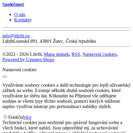
Společnost
O nás
Kontakty
info@lifefit.eu
Lifefit
Lounská 891
,
43801
Žatec
,
Česká republika
©
2022 -
2026
Lifefit
,
Mapa stránek
,
RSS
,
Nastavení cookies
,
Powered by Upgates Shops
Nastavení cookies
Využíváme soubory cookies a další technologie pro lepší uživatelský
zážitek na webu. Existuje několik druhů souborů cookies, které
využíváme ke sběru dat. Kliknutím na Přijmout vše udělujete
souhlas se všemi typy těchto souborů, pomocí kterých můžeme
naplno využívat nástroje pro personalizaci nabídky služeb.
Funkční
více
Technické cookies jsou nezbytné pro správné fungování webu a
všech funkcí, které nabízí. Jsou odpovědné mj. za uchovávání