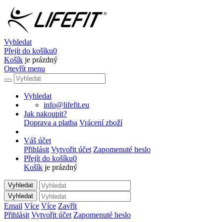
Vyhledat
Přejít do košíku
0
Košík
je prázdný
Otevřít menu
Vyhledat
info@lifefit.eu
Jak nakoupit?
Doprava a platba
Vrácení zboží
Váš účet
Přihlásit
Vytvořit účet
Zapomenuté heslo
Přejít do košíku
0
Košík
je prázdný
Vyhledat
Vyhledat
Email
Více
Více
Zavřít
Přihlásit
Vytvořit účet
Zapomenuté heslo