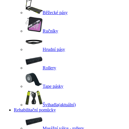
Běžecké pásy
Ručníky
Hrudní pásy
Rollery
Tape pásky
Švihadla
(aktuální)
Rehabilitační pomůcky
Masážní válce - rollery