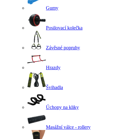
Gumy
Posilovací kolečka
Závěsné popruhy
Hrazdy
Švihadla
Úchopy na kliky
Masážní válce - rollery