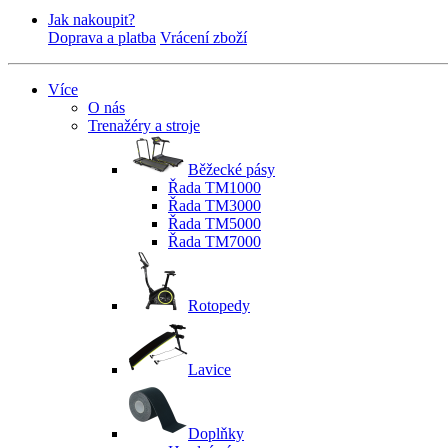
Jak nakoupit?
Doprava a platba
Vrácení zboží
Více
O nás
Trenažéry a stroje
Běžecké pásy
Řada TM1000
Řada TM3000
Řada TM5000
Řada TM7000
Rotopedy
Lavice
Doplňky