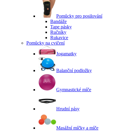
Pomůcky pro posilování
Bandáže
Tape pásky
Ručníky
Rukavice
Pomůcky na cvičení
Jogamatky
Balanční podložky
Gymnastické míče
Hrudní pásy
Masážní míčky a míče