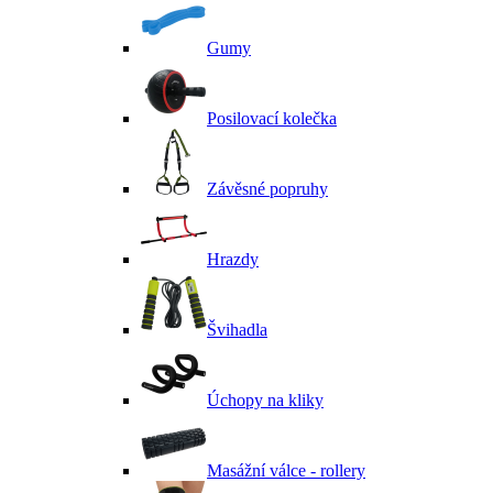
Gumy
Posilovací kolečka
Závěsné popruhy
Hrazdy
Švihadla
Úchopy na kliky
Masážní válce - rollery