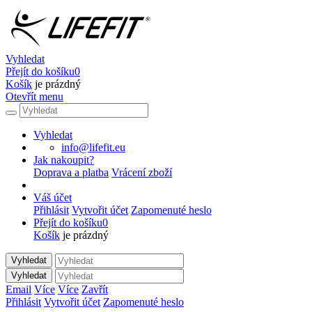
Vyhledat
Přejít do košíku
0
Košík
je prázdný
Otevřít menu
Vyhledat
info@lifefit.eu
Jak nakoupit?
Doprava a platba
Vrácení zboží
Váš účet
Přihlásit
Vytvořit účet
Zapomenuté heslo
Přejít do košíku
0
Košík
je prázdný
Vyhledat
Vyhledat
Email
Více
Více
Zavřít
Přihlásit
Vytvořit účet
Zapomenuté heslo