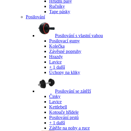
Hrudní pásy
Ručníky
Tape pásky
Posilování
Posilování s vlastní vahou
Posilovací gumy
Kolečka
Závěsné popruhy
Hrazdy
Lavice
+ 1 další
Úchopy na kliky
Posilování se zátěží
Činky
Lavice
Kettlebell
Kotouče hřídele
Posilování prstů
+ 1 další
Zátěže na nohy a ruce