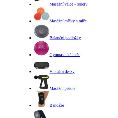
Masážní válce - rollery
Masážní míčky a míče
Balanční podložky
Gymnastické míče
Vibrační desky
Masážní pistole
Bandáže