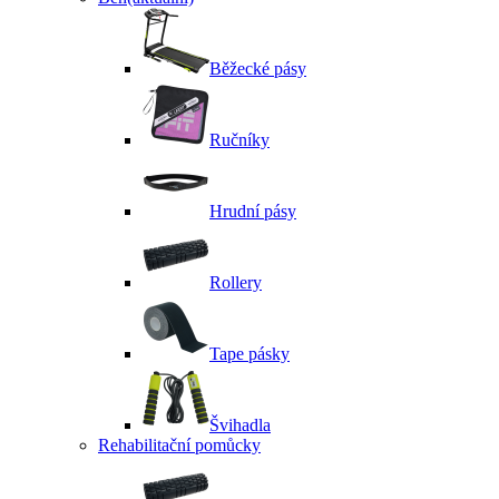
Běžecké pásy
Ručníky
Hrudní pásy
Rollery
Tape pásky
Švihadla
Rehabilitační pomůcky