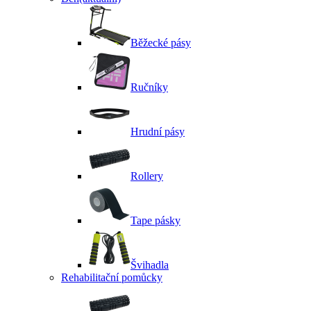
Běžecké pásy
Ručníky
Hrudní pásy
Rollery
Tape pásky
Švihadla
Rehabilitační pomůcky