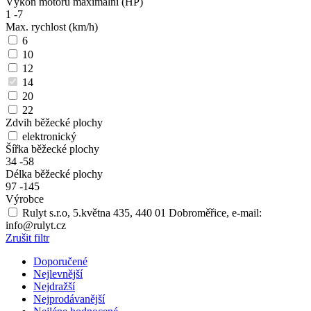
Výkon motoru maximální (HP)
1
-
7
Max. rychlost (km/h)
6
10
12
14
20
22
Zdvih běžecké plochy
elektronický
Šířka běžecké plochy
34
-
58
Délka běžecké plochy
97
-
145
Výrobce
Rulyt s.r.o, 5.května 435, 440 01 Dobroměřice, e-mail:
info@rulyt.cz
Zrušit filtr
Doporučené
Nejlevnější
Nejdražší
Nejprodávanější