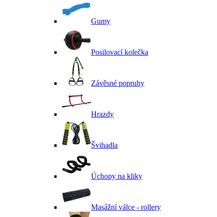
Gumy
Posilovací kolečka
Závěsné popruhy
Hrazdy
Švihadla
Úchopy na kliky
Masážní válce - rollery