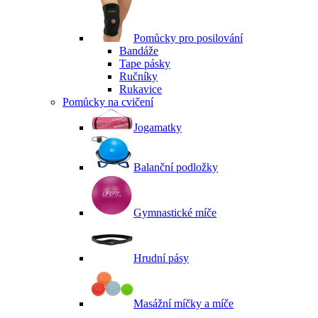
Pomůcky pro posilování
Bandáže
Tape pásky
Ručníky
Rukavice
Pomůcky na cvičení
Jogamatky
Balanční podložky
Gymnastické míče
Hrudní pásy
Masážní míčky a míče