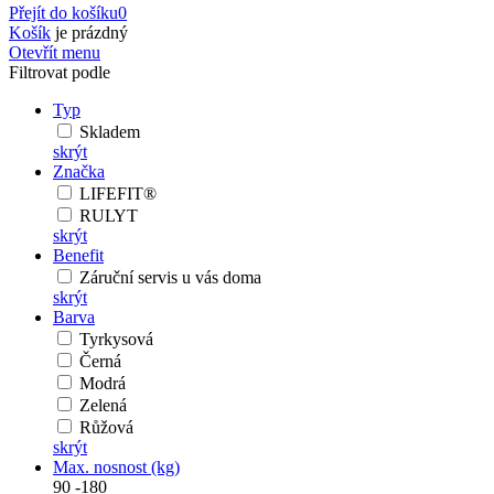
Přejít do košíku
0
Košík
je prázdný
Otevřít menu
Filtrovat podle
Typ
Skladem
skrýt
Značka
LIFEFIT®
RULYT
skrýt
Benefit
Záruční servis u vás doma
skrýt
Barva
Tyrkysová
Černá
Modrá
Zelená
Růžová
skrýt
Max. nosnost (kg)
90
-
180