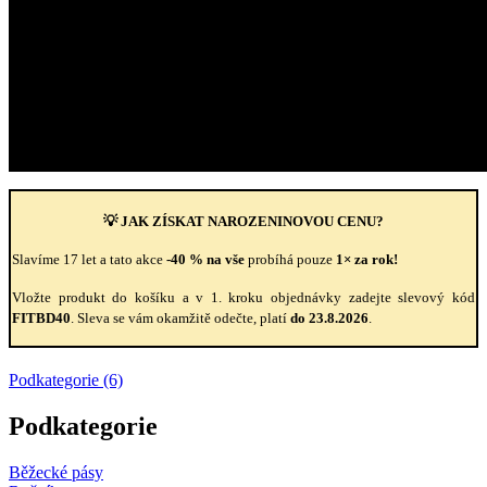
💡 JAK ZÍSKAT NAROZENINOVOU CENU?
Slavíme 17 let a tato akce
-40 % na vše
probíhá pouze
1× za rok!
Vložte produkt do košíku a v 1. kroku objednávky zadejte slevový kód
FITBD40
. Sleva se vám okamžitě odečte, platí
do 23.8.2026
.
Podkategorie (6)
Podkategorie
Běžecké pásy