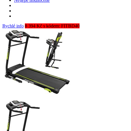
Nejlépe hodnocené
Rychlé info
8 394 Kč s kódem: FITBD40