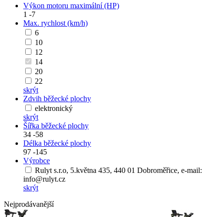
Výkon motoru maximální (HP)
1
-
7
Max. rychlost (km/h)
6
10
12
14
20
22
skrýt
Zdvih běžecké plochy
elektronický
skrýt
Šířka běžecké plochy
34
-
58
Délka běžecké plochy
97
-
145
Výrobce
Rulyt s.r.o, 5.května 435, 440 01 Dobroměřice, e-mail:
info@rulyt.cz
skrýt
Nejprodávanější