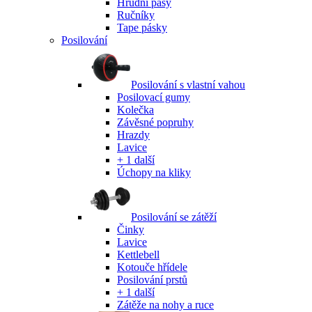
Hrudní pásy
Ručníky
Tape pásky
Posilování
Posilování s vlastní vahou
Posilovací gumy
Kolečka
Závěsné popruhy
Hrazdy
Lavice
+ 1 další
Úchopy na kliky
Posilování se zátěží
Činky
Lavice
Kettlebell
Kotouče hřídele
Posilování prstů
+ 1 další
Zátěže na nohy a ruce