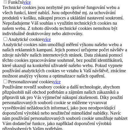
Funkční
více
Technické cookies jsou nezbytné pro správné fungování webu a
všech funkcí, které nabízí. Jsou odpovědné mj. za uchovávání
produktů v košíku, nákupní proces a ukládání nastavení soukromí.
Nepožadujeme Váš souhlas s využitím technických cookies na
našem webu. Z tohoto důvodu technické cookies nemohou být
individuálně deaktivovány nebo aktivovány.
Analytické cookies
více
Analytické cookies nám umožňují měření výkonu našeho webu a
našich reklamních kampaní. Jejich pomocí určujeme počet návštěv a
zdroje návštěv našich internetových stránek. Data získaná pomocí
těchto cookies zpracováváme souhrnně, bez použití identifikátorů,
které ukazují na konkrétní uživatelé našeho webu. Pokud vypnete
používání analytických cookies ve vztahu k Vaší návštěvě, ztrácíme
možnost analýzy výkonu a optimalizace našich opatření.
Personalizované cookies
více
Používáme rovněž soubory cookie a další technologie, abychom
přizpůsobili náš obchod potřebám a zájmům našich zákazníků a
připravili tak pro Vás výjimečné nákupní zkušenosti. Díky použití
personalizovaných souborů cookie se můžeme vyvarovat
vysvětlování nežádoucích informací, jako jsou neodpovídající
doporučení výrobků nebo neužitečné mimořádné nabídky. Navíc
nám používání personalizovaných souborů cookie umožňuje nabízet
Vám dodatečné funkce, jako například doporučení výrobků
přizpůsobených Vašim potřebám.