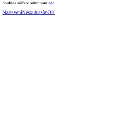
Souhlas můžete odmítnout
zde
.
Nastavení
Nesouhlasím
OK