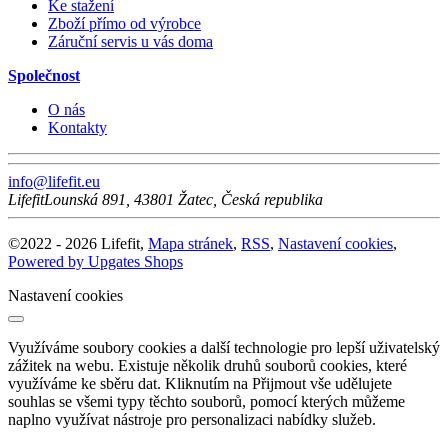
Ke stažení
Zboží přímo od výrobce
Záruční servis u vás doma
Společnost
O nás
Kontakty
info@lifefit.eu
Lifefit
Lounská 891
,
43801
Žatec
,
Česká republika
©
2022 -
2026
Lifefit
,
Mapa stránek
,
RSS
,
Nastavení cookies
,
Powered by Upgates Shops
Nastavení cookies
Využíváme soubory cookies a další technologie pro lepší uživatelský
zážitek na webu. Existuje několik druhů souborů cookies, které
využíváme ke sběru dat. Kliknutím na Přijmout vše udělujete
souhlas se všemi typy těchto souborů, pomocí kterých můžeme
naplno využívat nástroje pro personalizaci nabídky služeb.