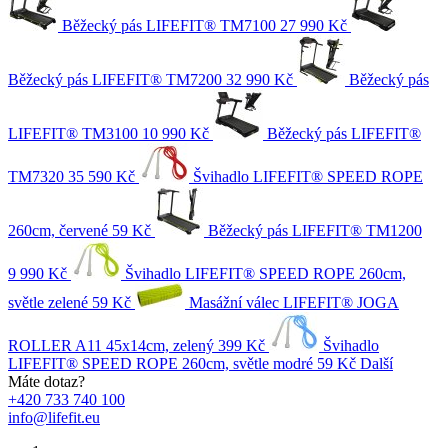
Běžecký pás LIFEFIT® TM7100
27 990 Kč
Běžecký pás LIFEFIT® TM7200
32 990 Kč
Běžecký pás
LIFEFIT® TM3100
10 990 Kč
Běžecký pás LIFEFIT®
TM7320
35 590 Kč
Švihadlo LIFEFIT® SPEED ROPE
260cm, červené
59 Kč
Běžecký pás LIFEFIT® TM1200
9 990 Kč
Švihadlo LIFEFIT® SPEED ROPE 260cm,
světle zelené
59 Kč
Masážní válec LIFEFIT® JOGA
ROLLER A11 45x14cm, zelený
399 Kč
Švihadlo
LIFEFIT® SPEED ROPE 260cm, světle modré
59 Kč
Další
Máte dotaz?
+420 733 740 100
info@lifefit.eu