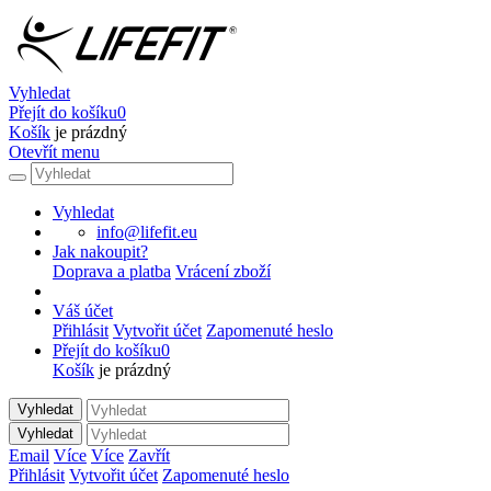
Vyhledat
Přejít do košíku
0
Košík
je prázdný
Otevřít menu
Vyhledat
info@lifefit.eu
Jak nakoupit?
Doprava a platba
Vrácení zboží
Váš účet
Přihlásit
Vytvořit účet
Zapomenuté heslo
Přejít do košíku
0
Košík
je prázdný
Vyhledat
Vyhledat
Email
Více
Více
Zavřít
Přihlásit
Vytvořit účet
Zapomenuté heslo