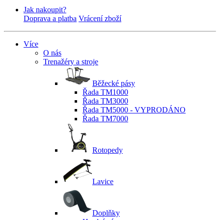
Jak nakoupit?
Doprava a platba
Vrácení zboží
Více
O nás
Trenažéry a stroje
Běžecké pásy
Řada TM1000
Řada TM3000
Řada TM5000 - VYPRODÁNO
Řada TM7000
Rotopedy
Lavice
Doplňky