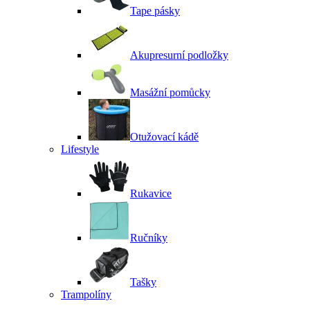
Tape pásky
Akupresurní podložky
Masážní pomůcky
Otužovací kádě
Lifestyle
Rukavice
Ručníky
Tašky
Trampolíny