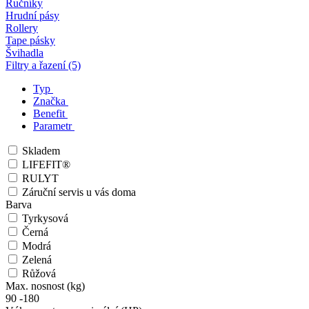
Ručníky
Hrudní pásy
Rollery
Tape pásky
Švihadla
Filtry a řazení (5)
Typ
Značka
Benefit
Parametr
Skladem
LIFEFIT®
RULYT
Záruční servis u vás doma
Barva
Tyrkysová
Černá
Modrá
Zelená
Růžová
Max. nosnost (kg)
90
-
180