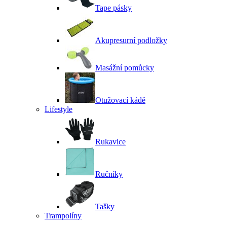
Tape pásky
Akupresurní podložky
Masážní pomůcky
Otužovací kádě
Lifestyle
Rukavice
Ručníky
Tašky
Trampolíny