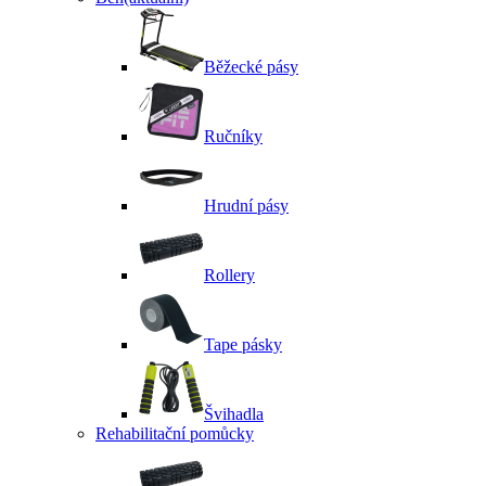
Běžecké pásy
Ručníky
Hrudní pásy
Rollery
Tape pásky
Švihadla
Rehabilitační pomůcky