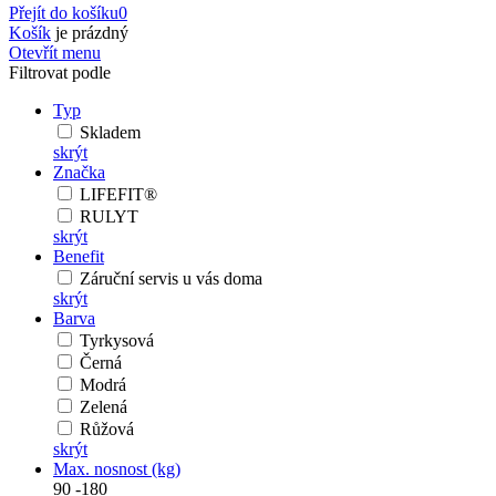
Přejít do košíku
0
Košík
je prázdný
Otevřít menu
Filtrovat podle
Typ
Skladem
skrýt
Značka
LIFEFIT®
RULYT
skrýt
Benefit
Záruční servis u vás doma
skrýt
Barva
Tyrkysová
Černá
Modrá
Zelená
Růžová
skrýt
Max. nosnost (kg)
90
-
180