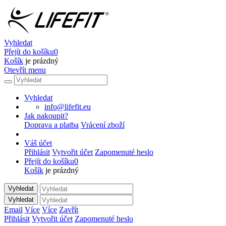
Vyhledat
Přejít do košíku
0
Košík
je prázdný
Otevřít menu
Vyhledat
info@lifefit.eu
Jak nakoupit?
Doprava a platba
Vrácení zboží
Váš účet
Přihlásit
Vytvořit účet
Zapomenuté heslo
Přejít do košíku
0
Košík
je prázdný
Vyhledat
Vyhledat
Email
Více
Více
Zavřít
Přihlásit
Vytvořit účet
Zapomenuté heslo