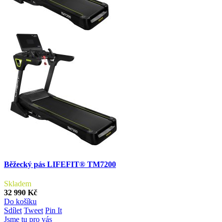
Běžecký pás LIFEFIT® TM7200
Skladem
32 990 Kč
Do košíku
Sdílet
Tweet
Pin It
Jsme tu pro vás