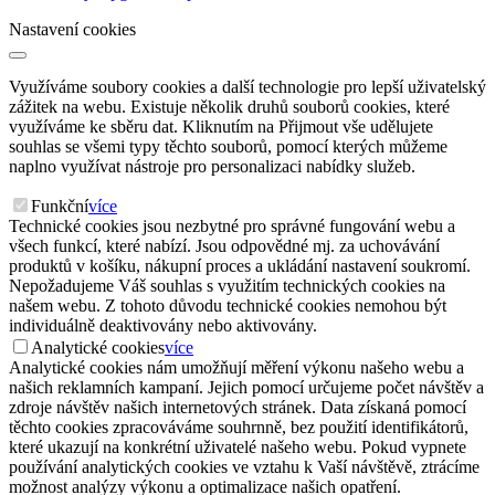
Nastavení cookies
Využíváme soubory cookies a další technologie pro lepší uživatelský
zážitek na webu. Existuje několik druhů souborů cookies, které
využíváme ke sběru dat. Kliknutím na Přijmout vše udělujete
souhlas se všemi typy těchto souborů, pomocí kterých můžeme
naplno využívat nástroje pro personalizaci nabídky služeb.
Funkční
více
Technické cookies jsou nezbytné pro správné fungování webu a
všech funkcí, které nabízí. Jsou odpovědné mj. za uchovávání
produktů v košíku, nákupní proces a ukládání nastavení soukromí.
Nepožadujeme Váš souhlas s využitím technických cookies na
našem webu. Z tohoto důvodu technické cookies nemohou být
individuálně deaktivovány nebo aktivovány.
Analytické cookies
více
Analytické cookies nám umožňují měření výkonu našeho webu a
našich reklamních kampaní. Jejich pomocí určujeme počet návštěv a
zdroje návštěv našich internetových stránek. Data získaná pomocí
těchto cookies zpracováváme souhrnně, bez použití identifikátorů,
které ukazují na konkrétní uživatelé našeho webu. Pokud vypnete
používání analytických cookies ve vztahu k Vaší návštěvě, ztrácíme
možnost analýzy výkonu a optimalizace našich opatření.