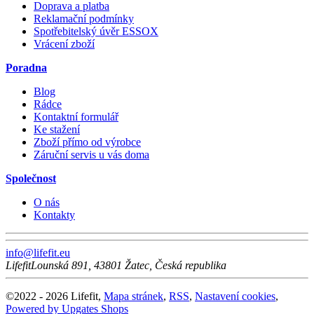
Doprava a platba
Reklamační podmínky
Spotřebitelský úvěr ESSOX
Vrácení zboží
Poradna
Blog
Rádce
Kontaktní formulář
Ke stažení
Zboží přímo od výrobce
Záruční servis u vás doma
Společnost
O nás
Kontakty
info@lifefit.eu
Lifefit
Lounská 891
,
43801
Žatec
,
Česká republika
©
2022 -
2026
Lifefit
,
Mapa stránek
,
RSS
,
Nastavení cookies
,
Powered by Upgates Shops