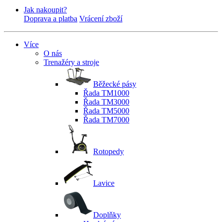
Jak nakoupit?
Doprava a platba
Vrácení zboží
Více
O nás
Trenažéry a stroje
Běžecké pásy
Řada TM1000
Řada TM3000
Řada TM5000
Řada TM7000
Rotopedy
Lavice
Doplňky