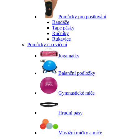
Pomůcky pro posilování
Bandáže
Tape pásky
Ručníky
Rukavice
Pomůcky na cvičení
Jogamatky
Balanční podložky
Gymnastické míče
Hrudní pásy
Masážní míčky a míče