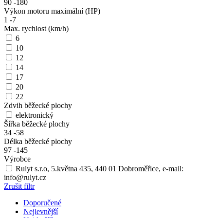
90
-
180
Výkon motoru maximální (HP)
1
-
7
Max. rychlost (km/h)
6
10
12
14
17
20
22
Zdvih běžecké plochy
elektronický
Šířka běžecké plochy
34
-
58
Délka běžecké plochy
97
-
145
Výrobce
Rulyt s.r.o, 5.května 435, 440 01 Dobroměřice, e-mail:
info@rulyt.cz
Zrušit filtr
Doporučené
Nejlevnější