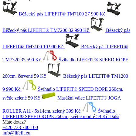
Běžecký pás LIFEFIT® TM7100
27 990 Kč
Běžecký pás LIFEFIT® TM7200
32 990 Kč
Běžecký pás
LIFEFIT® TM3100
10 990 Kč
Běžecký pás LIFEFIT®
TM7320
35 590 Kč
Švihadlo LIFEFIT® SPEED ROPE
260cm, červené
59 Kč
Běžecký pás LIFEFIT® TM1200
9 990 Kč
Švihadlo LIFEFIT® SPEED ROPE 260cm,
světle zelené
59 Kč
Masážní válec LIFEFIT® JOGA
ROLLER A11 45x14cm, zelený
399 Kč
Švihadlo
LIFEFIT® SPEED ROPE 260cm, světle modré
59 Kč
Další
Máte dotaz?
+420 733 740 100
info@lifefit.eu