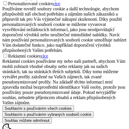
Personalizované cookies
více
Používáme rovněž soubory cookie a další technologie, abychom
přizpůsobili náš obchod potřebám a zájmům našich zákazníků a
připravili tak pro Vás výjimečné nákupní zkušenosti. Díky použití
personalizovaných souborů cookie se můžeme vyvarovat
vysvětlování nežádoucích informací, jako jsou neodpovídající
doporučení výrobků nebo neužitečné mimořádné nabídky. Navíc
nám používání personalizovaných souborů cookie umožňuje nabízet
Vám dodatečné funkce, jako například doporučení výrobků
přizpůsobených Vašim potřebám.
Reklamní cookies
více
Reklamní cookies používáme my nebo naši partneři, abychom Vám
mohli zobrazit vhodné obsahy nebo reklamy jak na našich
stránkách, tak na stránkách třetích subjektů. Díky tomu můžeme
vytvářet profily založené na Vašich zájmech, tak zvané
pseudonymizované profily. Na základě těchto informací není
zpravidla možná bezprostřední identifikace Vaší osoby, protože jsou
používány pouze pseudonymizované údaje. Pokud nevyjádříte
souhlas, nebudete příjemcem obsahů a reklam přizpůsobených
Vašim zájmům.
Souhlasím s používáním všech cookies
Souhlasím s používáním vybraných souborů cookie
Souhlas můžete odmítnout