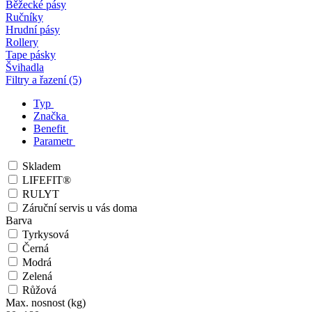
Běžecké pásy
Ručníky
Hrudní pásy
Rollery
Tape pásky
Švihadla
Filtry a řazení (5)
Typ
Značka
Benefit
Parametr
Skladem
LIFEFIT®
RULYT
Záruční servis u vás doma
Barva
Tyrkysová
Černá
Modrá
Zelená
Růžová
Max. nosnost (kg)