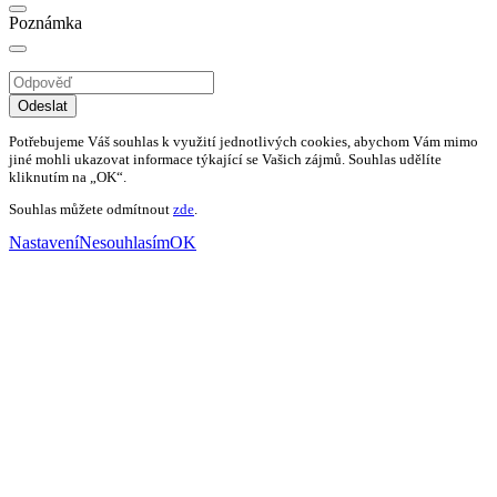
Poznámka
Odeslat
Potřebujeme Váš souhlas k využití jednotlivých cookies, abychom Vám mimo
jiné mohli ukazovat informace týkající se Vašich zájmů. Souhlas udělíte
kliknutím na „OK“.
Souhlas můžete odmítnout
zde
.
Nastavení
Nesouhlasím
OK