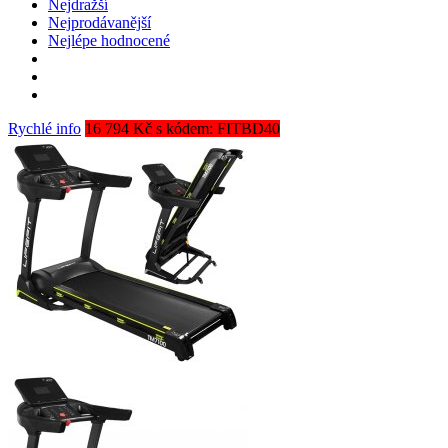
Nejdražší
Nejprodávanější
Nejlépe hodnocené
Rychlé info
16 794 Kč s kódem: FITBD40