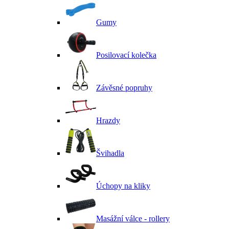
Gumy
Posilovací kolečka
Závěsné popruhy
Hrazdy
Švihadla
Úchopy na kliky
Masážní válce - rollery