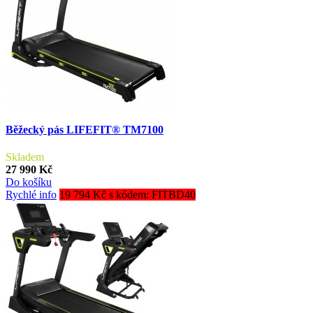
Běžecký pás LIFEFIT® TM7100
Skladem
27 990 Kč
Do košíku
Rychlé info
19 794 Kč s kódem: FITBD40