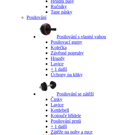
Hrudní pásy
Ručníky
Tape pásky
Posilování
Posilování s vlastní vahou
Posilovací gumy
Kolečka
Závěsné popruhy
Hrazdy
Lavice
+ 1 další
Úchopy na kliky
Posilování se zátěží
Činky
Lavice
Kettlebell
Kotouče hřídele
Posilování prstů
+ 1 další
Zátěže na nohy a ruce