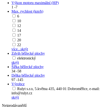
Výkon motoru maximální (HP)
1
-
7
Max. rychlost (km/h)
6
10
12
14
17
20
22
více...
skrýt
Zdvih běžecké plochy
elektronický
skrýt
Šířka běžecké plochy
34
-
58
Délka běžecké plochy
97
-
145
Výrobce
Rulyt s.r.o, 5.května 435, 440 01 Dobroměřice, e-mail:
info@rulyt.cz
skrýt
Nejprodávanější