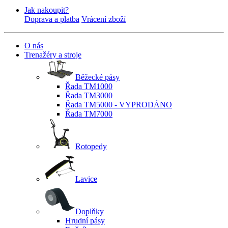
Jak nakoupit?
Doprava a platba
Vrácení zboží
O nás
Trenažéry a stroje
Běžecké pásy
Řada TM1000
Řada TM3000
Řada TM5000 - VYPRODÁNO
Řada TM7000
Rotopedy
Lavice
Doplňky
Hrudní pásy