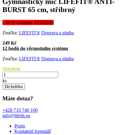
Gymnastický míč LIFEFIT® ANTI-
BURST 65 cm, stříbrný
- 40 % s kódem: FITBD40
Značka:
LIFEFIT®
Doprava a platba
249 Kč
12 bodů do věrnostního systému
Značka:
LIFEFIT®
Doprava a platba
Skladem
ks
Do košíku
Máte dotaz?
+420 733 740 100
info@lifefit.eu
Popis
Kontaktní formulář