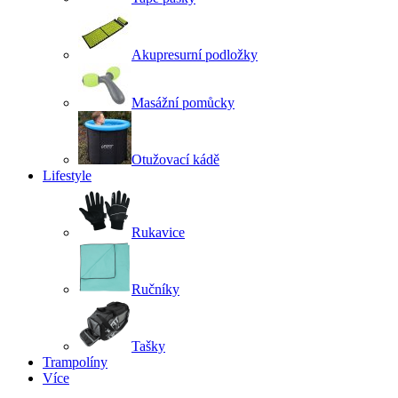
Akupresurní podložky
Masážní pomůcky
Otužovací kádě
Lifestyle
Rukavice
Ručníky
Tašky
Trampolíny
Více