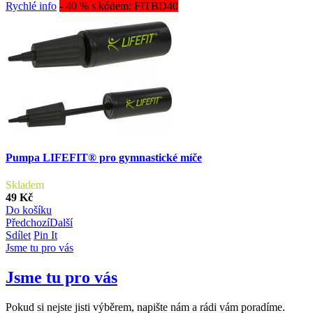
Rychlé info
- 40 % s kódem: FITBD40
Pumpa LIFEFIT® pro gymnastické míče
Skladem
49 Kč
Do košíku
Předchozí
Další
Sdílet
Pin It
Jsme tu pro vás
Jsme tu pro vás
Pokud si nejste jisti výběrem, napište nám a rádi vám poradíme.