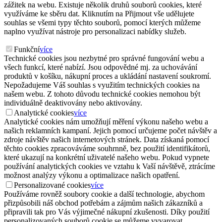
zážitek na webu. Existuje několik druhů souborů cookies, které
využíváme ke sběru dat. Kliknutím na Přijmout vše udělujete
souhlas se všemi typy těchto souborů, pomocí kterých můžeme
naplno využívat nástroje pro personalizaci nabídky služeb.
Funkční
více
Technické cookies jsou nezbytné pro správné fungování webu a
všech funkcí, které nabízí. Jsou odpovědné mj. za uchovávání
produktů v košíku, nákupní proces a ukládání nastavení soukromí.
Nepožadujeme Váš souhlas s využitím technických cookies na
našem webu. Z tohoto důvodu technické cookies nemohou být
individuálně deaktivovány nebo aktivovány.
Analytické cookies
více
Analytické cookies nám umožňují měření výkonu našeho webu a
našich reklamních kampaní. Jejich pomocí určujeme počet návštěv a
zdroje návštěv našich internetových stránek. Data získaná pomocí
těchto cookies zpracováváme souhrnně, bez použití identifikátorů,
které ukazují na konkrétní uživatelé našeho webu. Pokud vypnete
používání analytických cookies ve vztahu k Vaší návštěvě, ztrácíme
možnost analýzy výkonu a optimalizace našich opatření.
Personalizované cookies
více
Používáme rovněž soubory cookie a další technologie, abychom
přizpůsobili náš obchod potřebám a zájmům našich zákazníků a
připravili tak pro Vás výjimečné nákupní zkušenosti. Díky použití
personalizovaných souborů cookie se můžeme vyvarovat