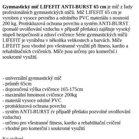
Gymnastický míč LIFEFIT ANTI-BURST 65 cm
je míč z řady
profesionálních gymnastických míčů. Míč LIFEFIT 65 cm je
vyroben z vysoce pevného a odolného PVC materiálu s nosností
200 kg. Protiskluzová ochrana povrchu a systém ANTI-BURST
(pomalé uvolňování vzduchu v případě přetlaku) zajištuje vysoký
stupeň bezpečnosti a zdraví cvičence Série gymnastických míčů
LIFEFIT je vyráběna v několika velikostech a barvách. Míče
LIFEFIT jsou vhodné pro všestranné využití při fitness, kardio a
rehabilitačních cvičeních. Míče jsou určeny pro komerční i
soukromé využití.
- univerzální gymnastický míč
- průměr 65cm
- doporučená výška cvičence 165-175cm
- maximální hmotnost cvičence 200kg
- materiál vysoce odolné PVC
- protiskluzová ochrana povrchu
- systém ANTI-BURST (v případě přetlaku pozvolné uvolňování
vzduchu)
- určeno pro všestranné fitness, kardio a rehabilitační cvičení
- vhodné pro komerční i soukromé využití
Ke stažení