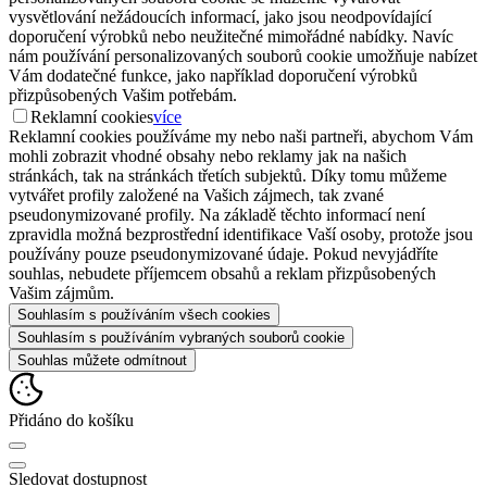
vysvětlování nežádoucích informací, jako jsou neodpovídající
doporučení výrobků nebo neužitečné mimořádné nabídky. Navíc
nám používání personalizovaných souborů cookie umožňuje nabízet
Vám dodatečné funkce, jako například doporučení výrobků
přizpůsobených Vašim potřebám.
Reklamní cookies
více
Reklamní cookies používáme my nebo naši partneři, abychom Vám
mohli zobrazit vhodné obsahy nebo reklamy jak na našich
stránkách, tak na stránkách třetích subjektů. Díky tomu můžeme
vytvářet profily založené na Vašich zájmech, tak zvané
pseudonymizované profily. Na základě těchto informací není
zpravidla možná bezprostřední identifikace Vaší osoby, protože jsou
používány pouze pseudonymizované údaje. Pokud nevyjádříte
souhlas, nebudete příjemcem obsahů a reklam přizpůsobených
Vašim zájmům.
Souhlasím s používáním všech cookies
Souhlasím s používáním vybraných souborů cookie
Souhlas můžete odmítnout
Přidáno do košíku
Sledovat dostupnost