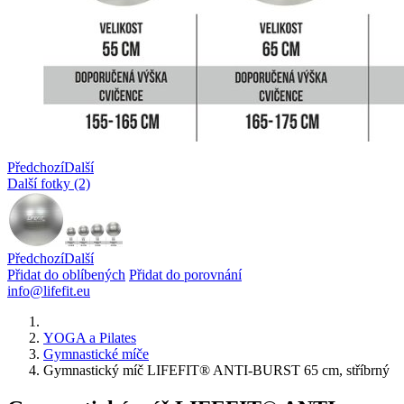
Předchozí
Další
Další fotky (2)
Předchozí
Další
Přidat do oblíbených
Přidat do porovnání
info@lifefit.eu
YOGA a Pilates
Gymnastické míče
Gymnastický míč LIFEFIT® ANTI-BURST 65 cm, stříbrný