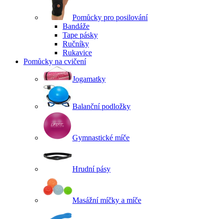
Pomůcky pro posilování
Bandáže
Tape pásky
Ručníky
Rukavice
Pomůcky na cvičení
Jogamatky
Balanční podložky
Gymnastické míče
Hrudní pásy
Masážní míčky a míče