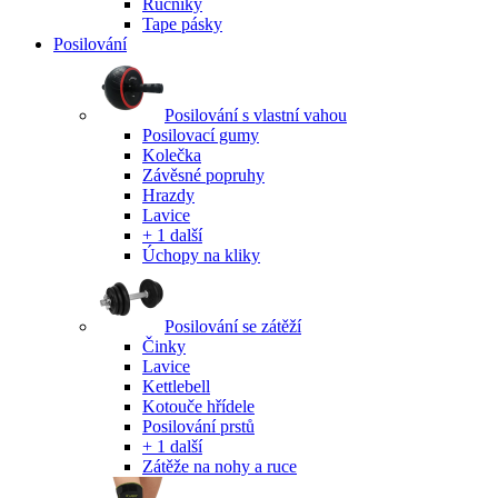
Ručníky
Tape pásky
Posilování
Posilování s vlastní vahou
Posilovací gumy
Kolečka
Závěsné popruhy
Hrazdy
Lavice
+ 1 další
Úchopy na kliky
Posilování se zátěží
Činky
Lavice
Kettlebell
Kotouče hřídele
Posilování prstů
+ 1 další
Zátěže na nohy a ruce