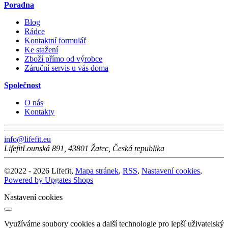
Poradna
Blog
Rádce
Kontaktní formulář
Ke stažení
Zboží přímo od výrobce
Záruční servis u vás doma
Společnost
O nás
Kontakty
info@lifefit.eu
Lifefit
Lounská 891
,
43801
Žatec
,
Česká republika
©
2022 -
2026
Lifefit
,
Mapa stránek
,
RSS
,
Nastavení cookies
,
Powered by Upgates Shops
Nastavení cookies
Využíváme soubory cookies a další technologie pro lepší uživatelský