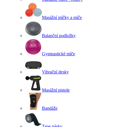
Masážní míčky a míče
Balanční podložky
Gymnastické míče
Vibrační desky
Masážní pistole
Bandáže
Tape pásky