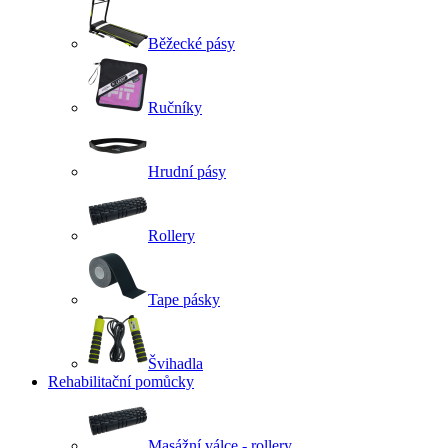
Běžecké pásy
Ručníky
Hrudní pásy
Rollery
Tape pásky
Švihadla
Rehabilitační pomůcky
Masážní válce - rollery