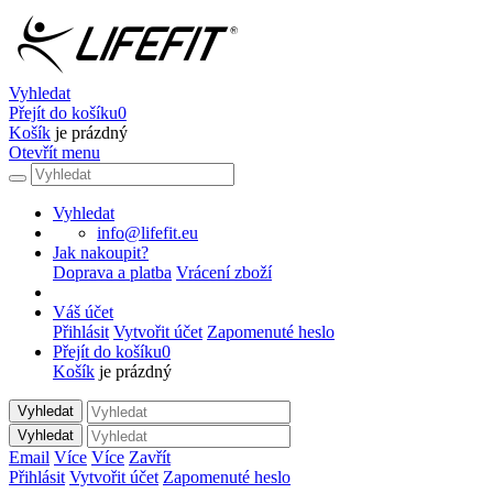
Vyhledat
Přejít do košíku
0
Košík
je prázdný
Otevřít menu
Vyhledat
info@lifefit.eu
Jak nakoupit?
Doprava a platba
Vrácení zboží
Váš účet
Přihlásit
Vytvořit účet
Zapomenuté heslo
Přejít do košíku
0
Košík
je prázdný
Vyhledat
Vyhledat
Email
Více
Více
Zavřít
Přihlásit
Vytvořit účet
Zapomenuté heslo