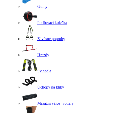
Gumy
Posilovací kolečka
Závěsné popruhy
Hrazdy
Švihadla
Úchopy na kliky
Masážní válce - rollery