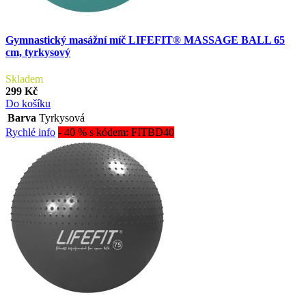
Gymnastický masážní míč LIFEFIT® MASSAGE BALL 65
cm, tyrkysový
Skladem
299 Kč
Do košíku
Barva
Tyrkysová
Rychlé info
- 40 % s kódem: FITBD40