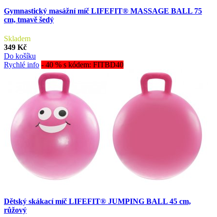
Gymnastický masážní míč LIFEFIT® MASSAGE BALL 75
cm, tmavě šedý
Skladem
349 Kč
Do košíku
Rychlé info
- 40 % s kódem: FITBD40
Dětský skákací míč LIFEFIT® JUMPING BALL 45 cm,
růžový