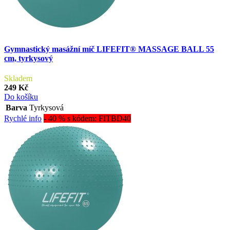
Gymnastický masážní míč LIFEFIT® MASSAGE BALL 55
cm, tyrkysový
Skladem
249 Kč
Do košíku
Barva
Tyrkysová
Rychlé info
- 40 % s kódem: FITBD40