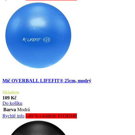
Míč OVERBALL LIFEFIT® 25cm, modrý
Skladem
109 Kč
Do košíku
Barva
Modrá
Rychlé info
- 40 % s kódem: FITBD40