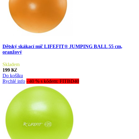
Dětský skákací míč LIFEFIT® JUMPING BALL 55 cm,
oranžový
Skladem
199 Kč
Do košíku
Rychlé info
- 40 % s kódem: FITBD40