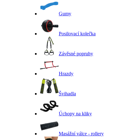
Gumy
Posilovací kolečka
Závěsné popruhy
Hrazdy
Švihadla
Úchopy na kliky
Masážní válce - rollery