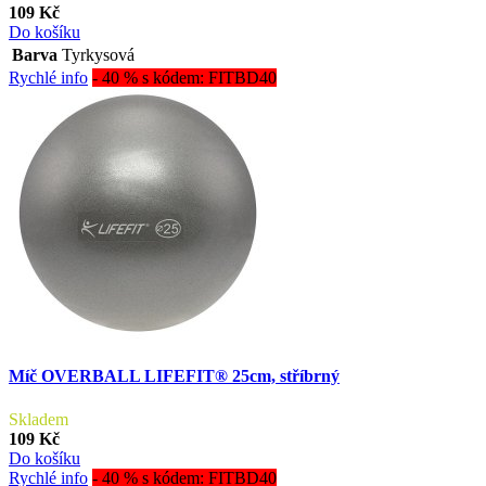
109 Kč
Do košíku
Barva
Tyrkysová
Rychlé info
- 40 % s kódem: FITBD40
Míč OVERBALL LIFEFIT® 25cm, stříbrný
Skladem
109 Kč
Do košíku
Rychlé info
- 40 % s kódem: FITBD40