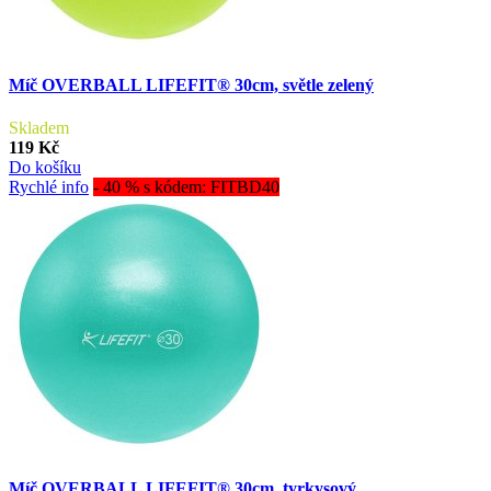
Míč OVERBALL LIFEFIT® 30cm, světle zelený
Skladem
119 Kč
Do košíku
Rychlé info
- 40 % s kódem: FITBD40
Míč OVERBALL LIFEFIT® 30cm, tyrkysový