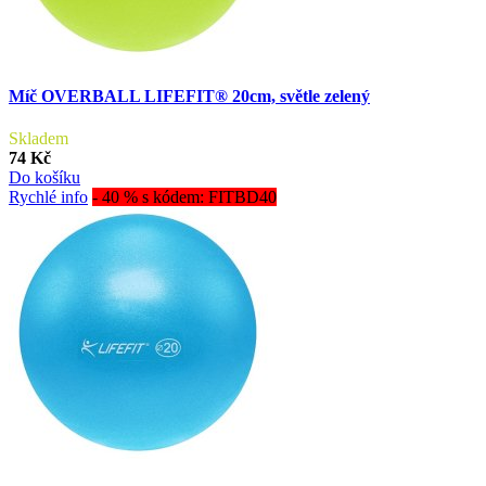
Míč OVERBALL LIFEFIT® 20cm, světle zelený
Skladem
74 Kč
Do košíku
Rychlé info
- 40 % s kódem: FITBD40