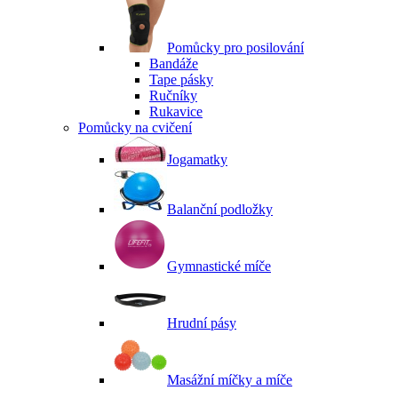
Pomůcky pro posilování
Bandáže
Tape pásky
Ručníky
Rukavice
Pomůcky na cvičení
Jogamatky
Balanční podložky
Gymnastické míče
Hrudní pásy
Masážní míčky a míče