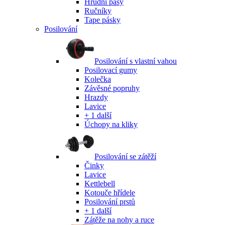
Hrudní pásy
Ručníky
Tape pásky
Posilování
Posilování s vlastní vahou
Posilovací gumy
Kolečka
Závěsné popruhy
Hrazdy
Lavice
+ 1 další
Úchopy na kliky
Posilování se zátěží
Činky
Lavice
Kettlebell
Kotouče hřídele
Posilování prstů
+ 1 další
Zátěže na nohy a ruce