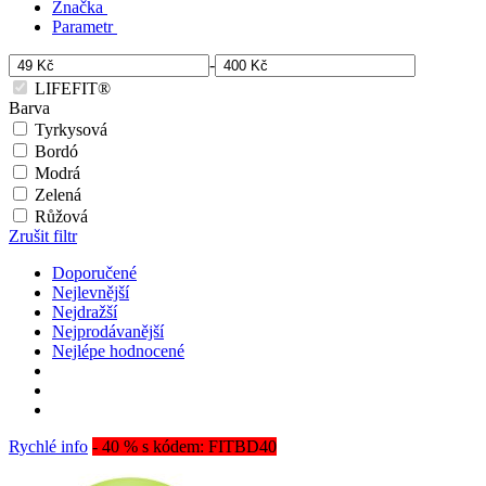
Značka
Parametr
-
LIFEFIT®
Barva
Tyrkysová
Bordó
Modrá
Zelená
Růžová
Zrušit filtr
Doporučené
Nejlevnější
Nejdražší
Nejprodávanější
Nejlépe hodnocené
Rychlé info
- 40 % s kódem: FITBD40