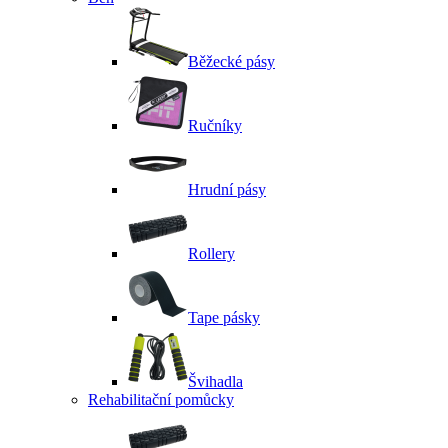
Běžecké pásy
Ručníky
Hrudní pásy
Rollery
Tape pásky
Švihadla
Rehabilitační pomůcky