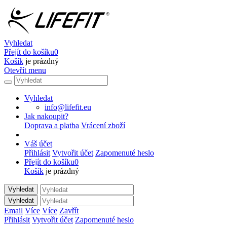
Vyhledat
Přejít do košíku
0
Košík
je prázdný
Otevřít menu
Vyhledat
info@lifefit.eu
Jak nakoupit?
Doprava a platba
Vrácení zboží
Váš účet
Přihlásit
Vytvořit účet
Zapomenuté heslo
Přejít do košíku
0
Košík
je prázdný
Vyhledat
Vyhledat
Email
Více
Více
Zavřít
Přihlásit
Vytvořit účet
Zapomenuté heslo