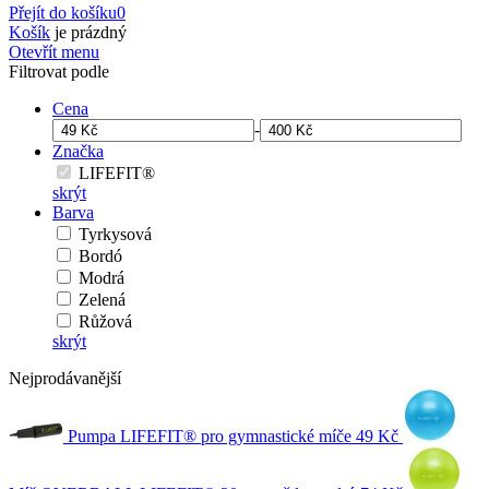
Přejít do košíku
0
Košík
je prázdný
Otevřít menu
Filtrovat podle
Cena
-
Značka
LIFEFIT®
skrýt
Barva
Tyrkysová
Bordó
Modrá
Zelená
Růžová
skrýt
Nejprodávanější
Pumpa LIFEFIT® pro gymnastické míče
49 Kč