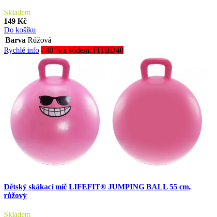
Skladem
149 Kč
Do košíku
Barva
Růžová
Rychlé info
- 40 % s kódem: FITBD40
Dětský skákací míč LIFEFIT® JUMPING BALL 55 cm,
růžový
Skladem