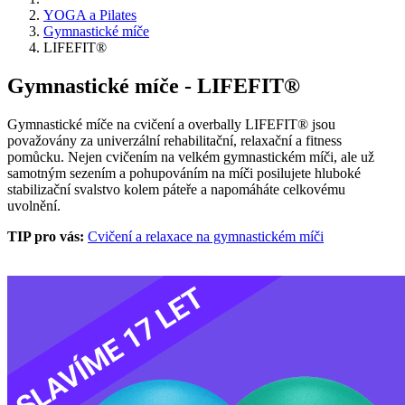
YOGA a Pilates
Gymnastické míče
LIFEFIT®
Gymnastické míče - LIFEFIT®
Gymnastické míče na cvičení a overbally LIFEFIT® jsou
považovány za univerzální rehabilitační, relaxační a fitness
pomůcku. Nejen cvičením na velkém gymnastickém míči, ale už
samotným sezením a pohupováním na míči posilujete hluboké
stabilizační svalstvo kolem páteře a napomáháte celkovému
uvolnění.
TIP pro vás:
Cvičení a relaxace na gymnastickém míči