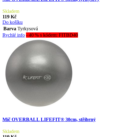
Skladem
119 Kč
Do košíku
Barva
Tyrkysová
Rychlé info
- 40 % s kódem: FITBD40
Míč OVERBALL LIFEFIT® 30cm, stříbrný
Skladem
119 Kč