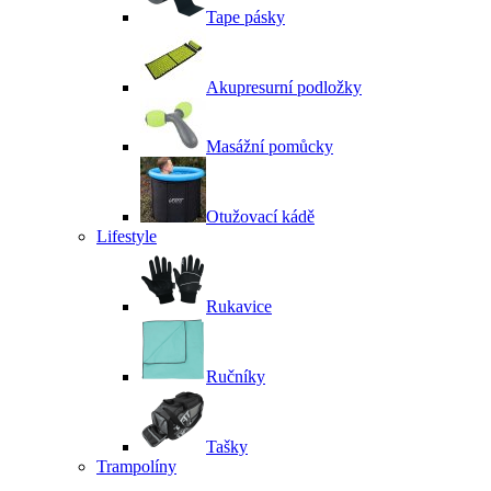
Tape pásky
Akupresurní podložky
Masážní pomůcky
Otužovací kádě
Lifestyle
Rukavice
Ručníky
Tašky
Trampolíny