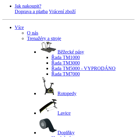
Jak nakoupit?
Doprava a platba
Vrácení zboží
Více
O nás
Trenažéry a stroje
Běžecké pásy
Řada TM1000
Řada TM3000
Řada TM5000 - VYPRODÁNO
Řada TM7000
Rotopedy
Lavice
Doplňky