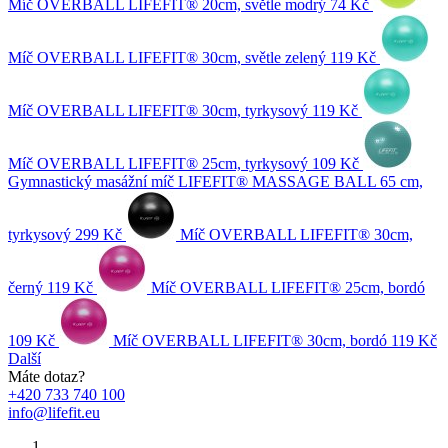
Míč OVERBALL LIFEFIT® 20cm, světle modrý
74 Kč
Míč OVERBALL LIFEFIT® 30cm, světle zelený
119 Kč
Míč OVERBALL LIFEFIT® 30cm, tyrkysový
119 Kč
Míč OVERBALL LIFEFIT® 25cm, tyrkysový
109 Kč
Gymnastický masážní míč LIFEFIT® MASSAGE BALL 65 cm,
tyrkysový
299 Kč
Míč OVERBALL LIFEFIT® 30cm,
černý
119 Kč
Míč OVERBALL LIFEFIT® 25cm, bordó
109 Kč
Míč OVERBALL LIFEFIT® 30cm, bordó
119 Kč
Další
Máte dotaz?
+420 733 740 100
info@lifefit.eu