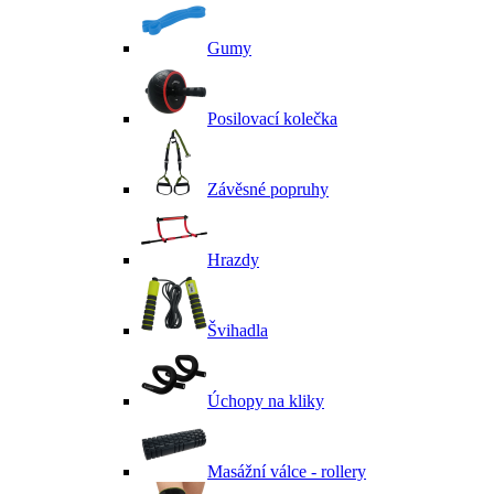
Gumy
Posilovací kolečka
Závěsné popruhy
Hrazdy
Švihadla
Úchopy na kliky
Masážní válce - rollery