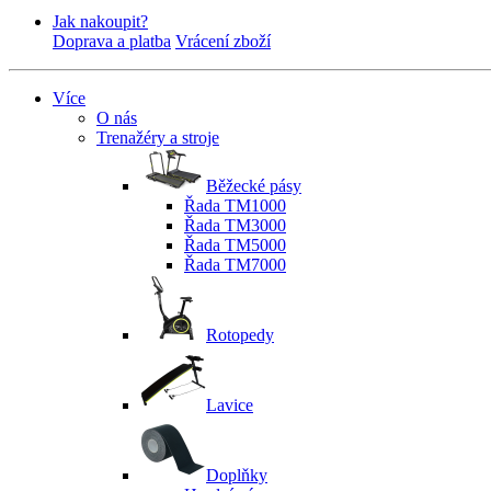
Jak nakoupit?
Doprava a platba
Vrácení zboží
Více
O nás
Trenažéry a stroje
Běžecké pásy
Řada TM1000
Řada TM3000
Řada TM5000
Řada TM7000
Rotopedy
Lavice
Doplňky