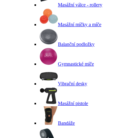
Masážní válce - rollery
Masážní míčky a míče
Balanční podložky
Gymnastické míče
Vibrační desky
Masážní pistole
Bandáže