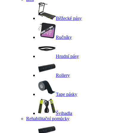
Běžecké pásy
Ručníky
Hrudní pásy
Rollery
Tape pásky
Švihadla
Rehabilitační pomůcky