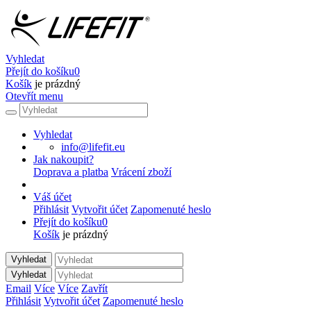
Vyhledat
Přejít do košíku
0
Košík
je prázdný
Otevřít menu
Vyhledat
info@lifefit.eu
Jak nakoupit?
Doprava a platba
Vrácení zboží
Váš účet
Přihlásit
Vytvořit účet
Zapomenuté heslo
Přejít do košíku
0
Košík
je prázdný
Vyhledat
Vyhledat
Email
Více
Více
Zavřít
Přihlásit
Vytvořit účet
Zapomenuté heslo