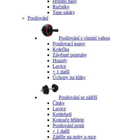
Hrudní pásy
Ručníky
Tape pásky
Posilování
Posilování s vlastní vahou
Posilovací gumy
Kolečka
Závěsné popruhy
Hrazdy
Lavice
+ 1 další
Úchopy na kliky
Posilování se zátěží
Činky
Lavice
Kettlebell
Kotouče hřídele
Posilování prstů
+ 1 další
Zátěže na nohy a ruce