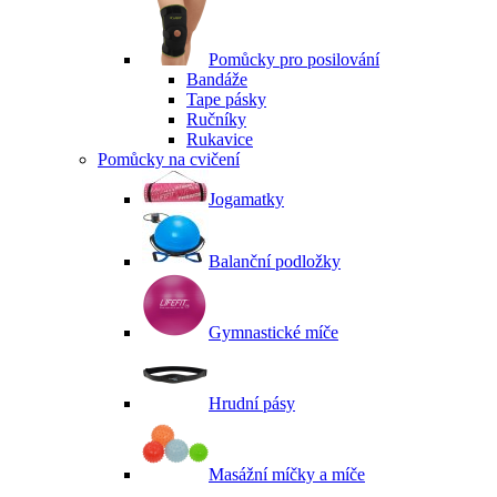
Pomůcky pro posilování
Bandáže
Tape pásky
Ručníky
Rukavice
Pomůcky na cvičení
Jogamatky
Balanční podložky
Gymnastické míče
Hrudní pásy
Masážní míčky a míče