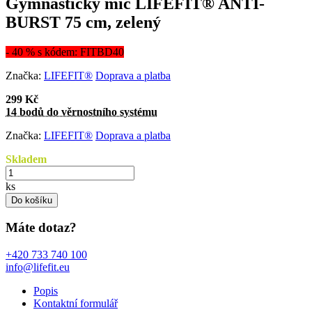
Gymnastický míč LIFEFIT® ANTI-
BURST 75 cm, zelený
- 40 % s kódem: FITBD40
Značka:
LIFEFIT®
Doprava a platba
299 Kč
14 bodů do věrnostního systému
Značka:
LIFEFIT®
Doprava a platba
Skladem
ks
Do košíku
Máte dotaz?
+420 733 740 100
info@lifefit.eu
Popis
Kontaktní formulář