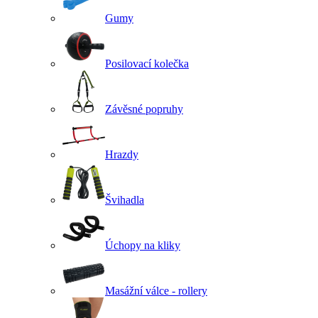
Gumy
Posilovací kolečka
Závěsné popruhy
Hrazdy
Švihadla
Úchopy na kliky
Masážní válce - rollery