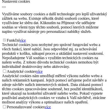
Nastavení cookies
Využíváme soubory cookies a další technologie pro lepší uživatelský
zážitek na webu. Existuje několik druhů souborů cookies, které
využíváme ke sběru dat. Kliknutím na Přijmout vše udělujete
souhlas se všemi typy těchto souborů, pomocí kterých můžeme
naplno využívat nástroje pro personalizaci nabídky služeb.
Funkční
více
Technické cookies jsou nezbytné pro správné fungování webu a
všech funkcí, které nabízí. Jsou odpovědné mj. za uchovávání
produktů v košíku, nákupní proces a ukládání nastavení soukromí.
Nepožadujeme Váš souhlas s využitím technických cookies na
našem webu. Z tohoto důvodu technické cookies nemohou být
individuálně deaktivovány nebo aktivovány.
Analytické cookies
více
Analytické cookies nám umožňují měření výkonu našeho webu a
našich reklamních kampaní. Jejich pomocí určujeme počet návštěv a
zdroje návštěv našich internetových stránek. Data získaná pomocí
těchto cookies zpracováváme souhrnně, bez použití identifikátorů,
které ukazují na konkrétní uživatelé našeho webu. Pokud vypnete
používání analytických cookies ve vztahu k Vaší návštěvě, ztrácíme
možnost analýzy výkonu a optimalizace našich opatření.
Personalizované cookies
více