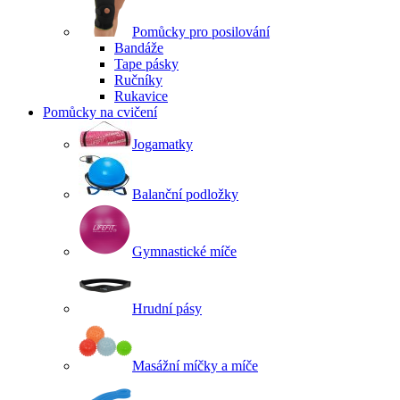
Pomůcky pro posilování
Bandáže
Tape pásky
Ručníky
Rukavice
Pomůcky na cvičení
Jogamatky
Balanční podložky
Gymnastické míče
Hrudní pásy
Masážní míčky a míče