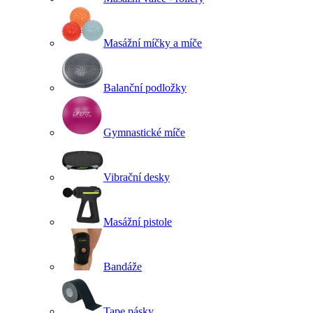
Masážní míčky a míče
Balanční podložky
Gymnastické míče
Vibrační desky
Masážní pistole
Bandáže
Tape pásky