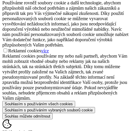
Používáme rovněž soubory cookie a další technologie, abychom
přizpůsobili náš obchod potřebám a zájmům našich zákazníků a
připravili tak pro Vás výjimečné nákupní zkušenosti. Díky použití
personalizovaných souborů cookie se můžeme vyvarovat
vysvětlování nežádoucích informací, jako jsou neodpovídající
doporučení výrobků nebo neužitečné mimořádné nabídky. Navíc
nám používání personalizovaných souborů cookie umožňuje nabízet
Vám dodatečné funkce, jako například doporučení výrobků
přizpůsobených Vašim potřebám.
Reklamní cookies
více
Reklamní cookies používáme my nebo naši partneři, abychom Vám
mohli zobrazit vhodné obsahy nebo reklamy jak na našich
stránkách, tak na stránkách třetích subjektů. Díky tomu můžeme
vytvářet profily založené na Vašich zájmech, tak zvané
pseudonymizované profily. Na základě těchto informací není
zpravidla možná bezprostřední identifikace Vaší osoby, protože jsou
používány pouze pseudonymizované údaje. Pokud nevyjádříte
souhlas, nebudete příjemcem obsahů a reklam přizpůsobených
Vašim zájmům.
Souhlasím s používáním všech cookies
Souhlasím s používáním vybraných souborů cookie
Souhlas můžete odmítnout