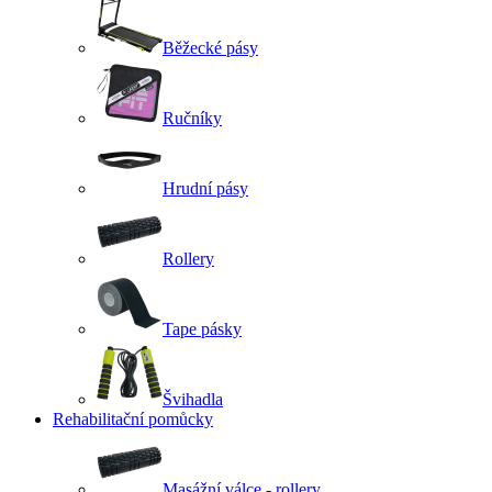
Běžecké pásy
Ručníky
Hrudní pásy
Rollery
Tape pásky
Švihadla
Rehabilitační pomůcky
Masážní válce - rollery