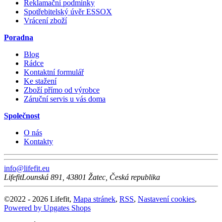
Reklamační podmínky
Spotřebitelský úvěr ESSOX
Vrácení zboží
Poradna
Blog
Rádce
Kontaktní formulář
Ke stažení
Zboží přímo od výrobce
Záruční servis u vás doma
Společnost
O nás
Kontakty
info@lifefit.eu
Lifefit
Lounská 891
,
43801
Žatec
,
Česká republika
©
2022 -
2026
Lifefit
,
Mapa stránek
,
RSS
,
Nastavení cookies
,
Powered by Upgates Shops