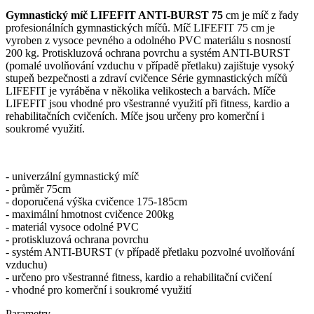
Gymnastický míč LIFEFIT ANTI-BURST 75
cm je míč z řady
profesionálních gymnastických míčů. Míč LIFEFIT 75 cm je
vyroben z vysoce pevného a odolného PVC materiálu s nosností
200 kg. Protiskluzová ochrana povrchu a systém ANTI-BURST
(pomalé uvolňování vzduchu v případě přetlaku) zajištuje vysoký
stupeň bezpečnosti a zdraví cvičence Série gymnastických míčů
LIFEFIT je vyráběna v několika velikostech a barvách. Míče
LIFEFIT jsou vhodné pro všestranné využití při fitness, kardio a
rehabilitačních cvičeních. Míče jsou určeny pro komerční i
soukromé využití.
- univerzální gymnastický míč
- průměr 75cm
- doporučená výška cvičence 175-185cm
- maximální hmotnost cvičence 200kg
- materiál vysoce odolné PVC
- protiskluzová ochrana povrchu
- systém ANTI-BURST (v případě přetlaku pozvolné uvolňování
vzduchu)
- určeno pro všestranné fitness, kardio a rehabilitační cvičení
- vhodné pro komerční i soukromé využití
Parametry