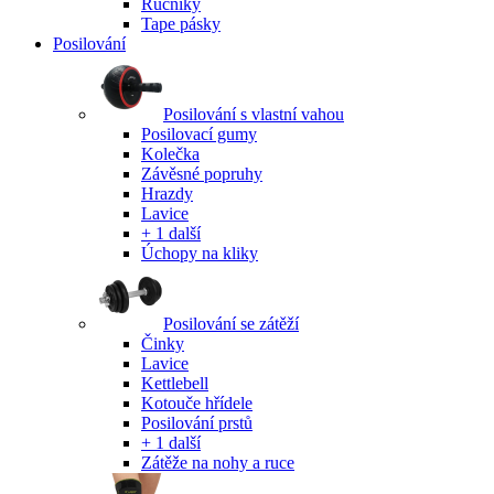
Ručníky
Tape pásky
Posilování
Posilování s vlastní vahou
Posilovací gumy
Kolečka
Závěsné popruhy
Hrazdy
Lavice
+ 1 další
Úchopy na kliky
Posilování se zátěží
Činky
Lavice
Kettlebell
Kotouče hřídele
Posilování prstů
+ 1 další
Zátěže na nohy a ruce