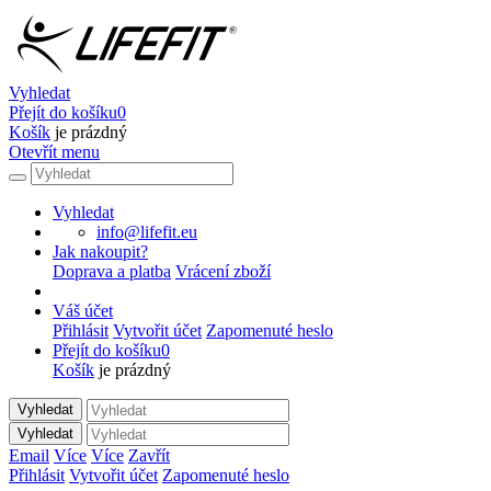
Vyhledat
Přejít do košíku
0
Košík
je prázdný
Otevřít menu
Vyhledat
info@lifefit.eu
Jak nakoupit?
Doprava a platba
Vrácení zboží
Váš účet
Přihlásit
Vytvořit účet
Zapomenuté heslo
Přejít do košíku
0
Košík
je prázdný
Vyhledat
Vyhledat
Email
Více
Více
Zavřít
Přihlásit
Vytvořit účet
Zapomenuté heslo