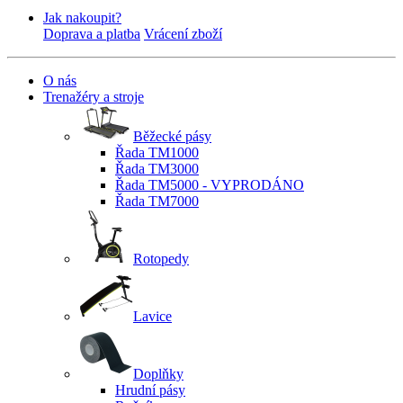
Jak nakoupit?
Doprava a platba
Vrácení zboží
O nás
Trenažéry a stroje
Běžecké pásy
Řada TM1000
Řada TM3000
Řada TM5000 - VYPRODÁNO
Řada TM7000
Rotopedy
Lavice
Doplňky
Hrudní pásy