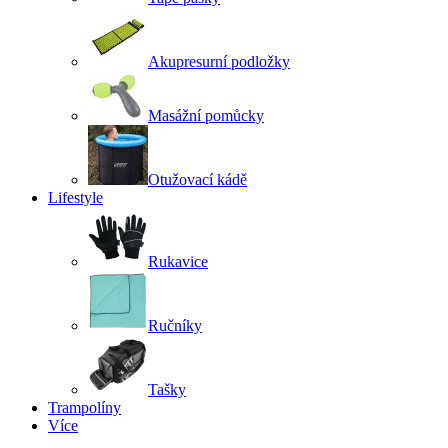
Akupresurní podložky
Masážní pomůcky
Otužovací kádě
Lifestyle
Rukavice
Ručníky
Tašky
Trampolíny
Více