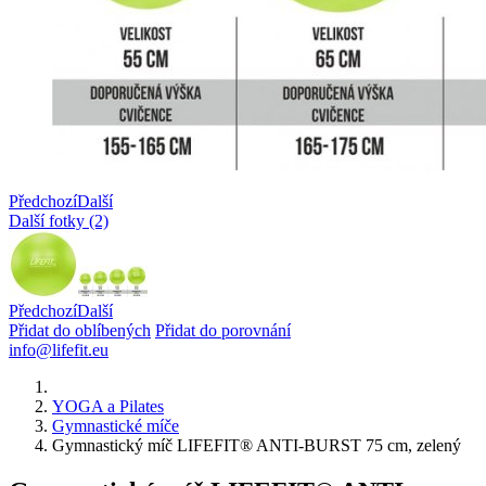
Předchozí
Další
Další fotky (2)
Předchozí
Další
Přidat do oblíbených
Přidat do porovnání
info@lifefit.eu
YOGA a Pilates
Gymnastické míče
Gymnastický míč LIFEFIT® ANTI-BURST 75 cm, zelený