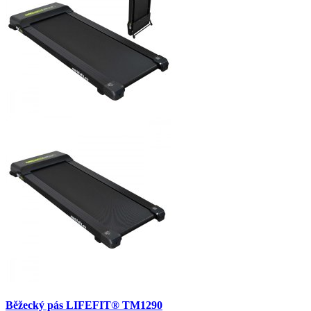
Běžecký pás LIFEFIT® TM1290