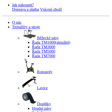
Jak nakoupit?
Doprava a platba
Vrácení zboží
O nás
Trenažéry a stroje
Běžecké pásy
Řada TM1000
(aktuální)
Řada TM3000
Řada TM5000
Řada TM7000
Rotopedy
Lavice
Doplňky
Hrudní pásy