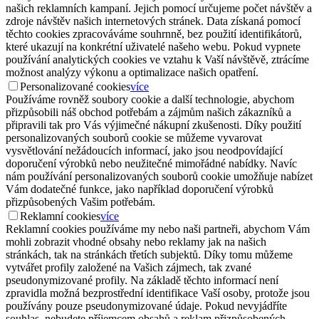
našich reklamních kampaní. Jejich pomocí určujeme počet návštěv a
zdroje návštěv našich internetových stránek. Data získaná pomocí
těchto cookies zpracováváme souhrnně, bez použití identifikátorů,
které ukazují na konkrétní uživatelé našeho webu. Pokud vypnete
používání analytických cookies ve vztahu k Vaší návštěvě, ztrácíme
možnost analýzy výkonu a optimalizace našich opatření.
Personalizované cookies
více
Používáme rovněž soubory cookie a další technologie, abychom
přizpůsobili náš obchod potřebám a zájmům našich zákazníků a
připravili tak pro Vás výjimečné nákupní zkušenosti. Díky použití
personalizovaných souborů cookie se můžeme vyvarovat
vysvětlování nežádoucích informací, jako jsou neodpovídající
doporučení výrobků nebo neužitečné mimořádné nabídky. Navíc
nám používání personalizovaných souborů cookie umožňuje nabízet
Vám dodatečné funkce, jako například doporučení výrobků
přizpůsobených Vašim potřebám.
Reklamní cookies
více
Reklamní cookies používáme my nebo naši partneři, abychom Vám
mohli zobrazit vhodné obsahy nebo reklamy jak na našich
stránkách, tak na stránkách třetích subjektů. Díky tomu můžeme
vytvářet profily založené na Vašich zájmech, tak zvané
pseudonymizované profily. Na základě těchto informací není
zpravidla možná bezprostřední identifikace Vaší osoby, protože jsou
používány pouze pseudonymizované údaje. Pokud nevyjádříte
souhlas, nebudete příjemcem obsahů a reklam přizpůsobených