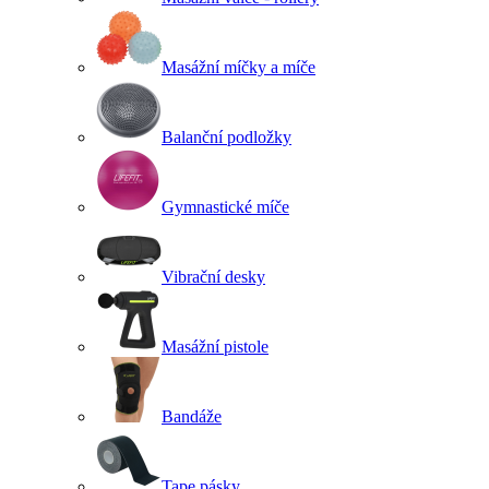
Masážní míčky a míče
Balanční podložky
Gymnastické míče
Vibrační desky
Masážní pistole
Bandáže
Tape pásky