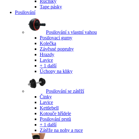
Ručníky
Tape pásky
Posilování
Posilování s vlastní vahou
Posilovací gumy
Kolečka
Závěsné popruhy
Hrazdy
Lavice
+ 1 další
Úchopy na kliky
Posilování se zátěží
Činky
Lavice
Kettlebell
Kotouče hřídele
Posilování prstů
+ 1 další
Zátěže na nohy a ruce