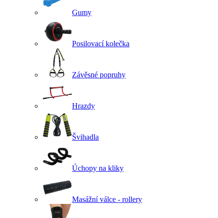
Gumy
Posilovací kolečka
Závěsné popruhy
Hrazdy
Švihadla
Úchopy na kliky
Masážní válce - rollery