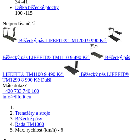
34
-
41
Délka běžecké plochy
100
-
115
Nejprodávanější
Běžecký pás LIFEFIT® TM1200
9 990 Kč
Běžecký pás LIFEFIT® TM1110
9 490 Kč
Běžecký pás
LIFEFIT® TM1100
9 490 Kč
Běžecký pás LIFEFIT®
TM1290
8 990 Kč
Další
Máte dotaz?
+420 733 740 100
info@lifefit.eu
Trenažéry a stroje
Běžecké pásy
Řada TM1000
Max. rychlost (km/h) - 6