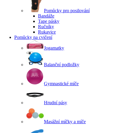
Pomůcky pro posilování
Bandáže
Tape pásky
Ručníky
Rukavice
Pomůcky na cvičení
Jogamatky
Balanční podložky
Gymnastické míče
Hrudní pásy
Masážní míčky a míče