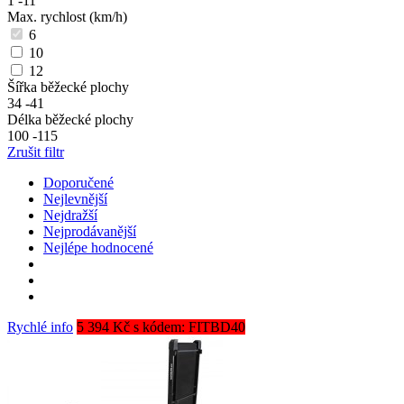
1
-
11
Max. rychlost (km/h)
6
10
12
Šířka běžecké plochy
34
-
41
Délka běžecké plochy
100
-
115
Zrušit filtr
Doporučené
Nejlevnější
Nejdražší
Nejprodávanější
Nejlépe hodnocené
Rychlé info
5 394 Kč s kódem: FITBD40