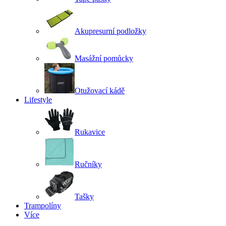
Akupresurní podložky
Masážní pomůcky
Otužovací kádě
Lifestyle
Rukavice
Ručníky
Tašky
Trampolíny
Více