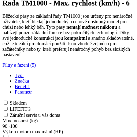
Řada TM1000 - Max. rychlost (km/h) - 6
Běžecké pásy ze základní řady TM1000 jsou určeny pro nenáročné
uživatele, kteří hledají jednoduchý a cenově dostupný model pro
chůzi nebo lehký běh. Tyto pásy
nemají možnost náklonu
a
nabízejí pouze základní funkce bez pokročilých technologií. Díky
své jednoduché konstrukci jsou
kompaktní
a snadno skladovatelné,
což je ideální pro domácí použití. Jsou vhodné zejména pro
začátečníky nebo ty, kteří preferují nenáročný pohyb bez složitých
nastavení.
Filtry a řazení (5)
Typ
Značka
Benefit
Parametr
Skladem
LIFEFIT®
Záruční servis u vás doma
Max. nosnost (kg)
90
-
100
Výkon motoru maximální (HP)