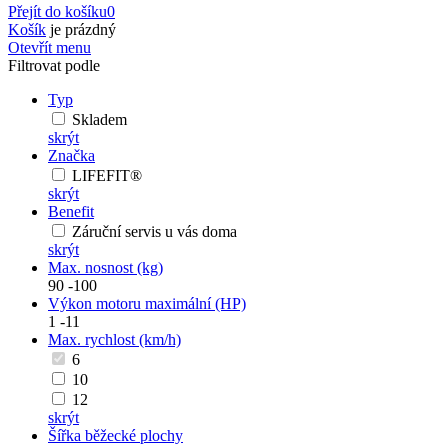
Přejít do košíku
0
Košík
je prázdný
Otevřít menu
Filtrovat podle
Typ
Skladem
skrýt
Značka
LIFEFIT®
skrýt
Benefit
Záruční servis u vás doma
skrýt
Max. nosnost (kg)
90
-
100
Výkon motoru maximální (HP)
1
-
11
Max. rychlost (km/h)
6
10
12
skrýt
Šířka běžecké plochy