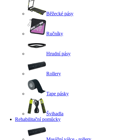
Běžecké pásy
Ručníky
Hrudní pásy
Rollery
Tape pásky
Švihadla
Rehabilitační pomůcky
Masážní válce - rollery