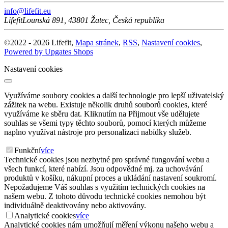
info@lifefit.eu
Lifefit
Lounská 891
,
43801
Žatec
,
Česká republika
©
2022 -
2026
Lifefit
,
Mapa stránek
,
RSS
,
Nastavení cookies
,
Powered by Upgates Shops
Nastavení cookies
Využíváme soubory cookies a další technologie pro lepší uživatelský
zážitek na webu. Existuje několik druhů souborů cookies, které
využíváme ke sběru dat. Kliknutím na Přijmout vše udělujete
souhlas se všemi typy těchto souborů, pomocí kterých můžeme
naplno využívat nástroje pro personalizaci nabídky služeb.
Funkční
více
Technické cookies jsou nezbytné pro správné fungování webu a
všech funkcí, které nabízí. Jsou odpovědné mj. za uchovávání
produktů v košíku, nákupní proces a ukládání nastavení soukromí.
Nepožadujeme Váš souhlas s využitím technických cookies na
našem webu. Z tohoto důvodu technické cookies nemohou být
individuálně deaktivovány nebo aktivovány.
Analytické cookies
více
Analytické cookies nám umožňují měření výkonu našeho webu a