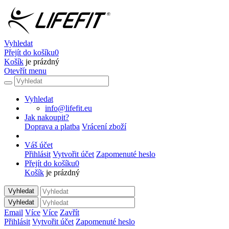
Vyhledat
Přejít do košíku
0
Košík
je prázdný
Otevřít menu
Vyhledat
info@lifefit.eu
Jak nakoupit?
Doprava a platba
Vrácení zboží
Váš účet
Přihlásit
Vytvořit účet
Zapomenuté heslo
Přejít do košíku
0
Košík
je prázdný
Vyhledat
Vyhledat
Email
Více
Více
Zavřít
Přihlásit
Vytvořit účet
Zapomenuté heslo