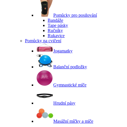
Pomůcky pro posilování
Bandáže
Tape pásky
Ručníky
Rukavice
Pomůcky na cvičení
Jogamatky
Balanční podložky
Gymnastické míče
Hrudní pásy
Masážní míčky a míče