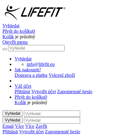
Vyhledat
Přejít do košíku
0
Košík
je prázdný
Otevřít menu
Vyhledat
info@lifefit.eu
Jak nakoupit?
Doprava a platba
Vrácení zboží
Váš účet
Přihlásit
Vytvořit účet
Zapomenuté heslo
Přejít do košíku
0
Košík
je prázdný
Vyhledat
Vyhledat
Email
Více
Více
Zavřít
Přihlásit
Vytvořit účet
Zapomenuté heslo