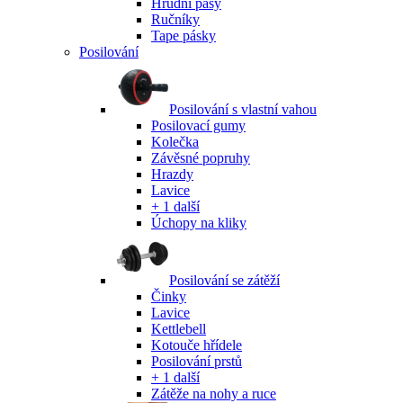
Hrudní pásy
Ručníky
Tape pásky
Posilování
Posilování s vlastní vahou
Posilovací gumy
Kolečka
Závěsné popruhy
Hrazdy
Lavice
+ 1 další
Úchopy na kliky
Posilování se zátěží
Činky
Lavice
Kettlebell
Kotouče hřídele
Posilování prstů
+ 1 další
Zátěže na nohy a ruce