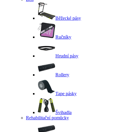
Běžecké pásy
Ručníky
Hrudní pásy
Rollery
Tape pásky
Švihadla
Rehabilitační pomůcky