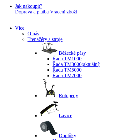
Jak nakoupit?
Doprava a platba
Vrácení zboží
Více
O nás
Trenažéry a stroje
Běžecké pásy
Řada TM1000
Řada TM3000
(aktuální)
Řada TM5000
Řada TM7000
Rotopedy
Lavice
Doplňky