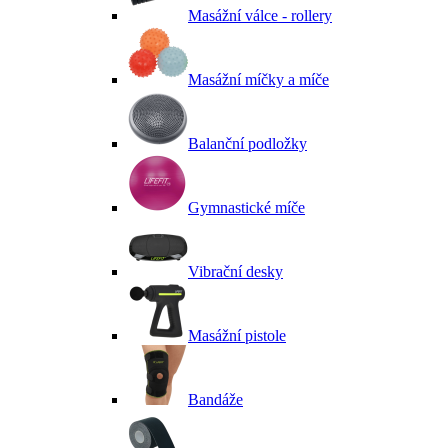
Masážní válce - rollery
Masážní míčky a míče
Balanční podložky
Gymnastické míče
Vibrační desky
Masážní pistole
Bandáže