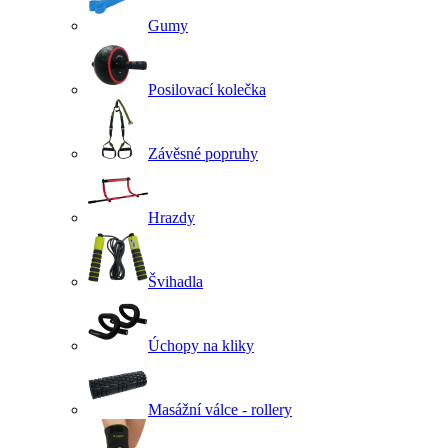
Gumy
Posilovací kolečka
Závěsné popruhy
Hrazdy
Švihadla
Úchopy na kliky
Masážní válce - rollery