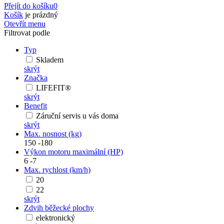
Přejít do košíku
0
Košík
je prázdný
Otevřít menu
Filtrovat podle
Typ
Skladem
skrýt
Značka
LIFEFIT®
skrýt
Benefit
Záruční servis u vás doma
skrýt
Max. nosnost (kg)
150
-
180
Výkon motoru maximální (HP)
6
-
7
Max. rychlost (km/h)
20
22
skrýt
Zdvih běžecké plochy
elektronický