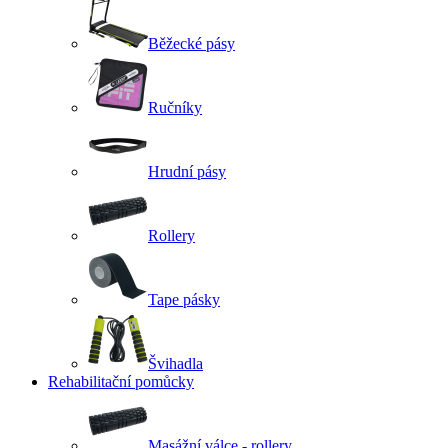
Běžecké pásy
Ručníky
Hrudní pásy
Rollery
Tape pásky
Švihadla
Rehabilitační pomůcky
Masážní válce - rollery