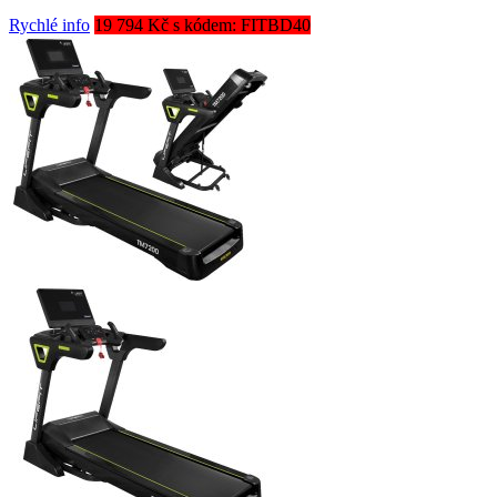
Rychlé info
19 794 Kč s kódem: FITBD40