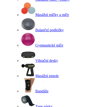
Masážní míčky a míče
Balanční podložky
Gymnastické míče
Vibrační desky
Masážní pistole
Bandáže
Tape pásky