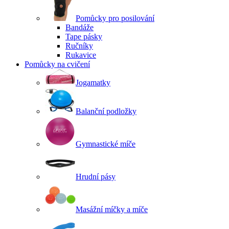
Pomůcky pro posilování
Bandáže
Tape pásky
Ručníky
Rukavice
Pomůcky na cvičení
Jogamatky
Balanční podložky
Gymnastické míče
Hrudní pásy
Masážní míčky a míče