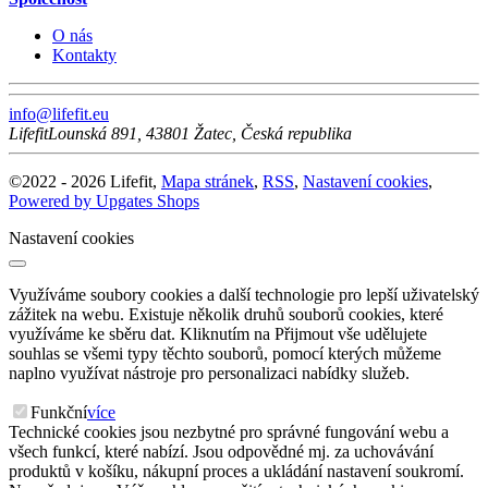
O nás
Kontakty
info@lifefit.eu
Lifefit
Lounská 891
,
43801
Žatec
,
Česká republika
©
2022 -
2026
Lifefit
,
Mapa stránek
,
RSS
,
Nastavení cookies
,
Powered by Upgates Shops
Nastavení cookies
Využíváme soubory cookies a další technologie pro lepší uživatelský
zážitek na webu. Existuje několik druhů souborů cookies, které
využíváme ke sběru dat. Kliknutím na Přijmout vše udělujete
souhlas se všemi typy těchto souborů, pomocí kterých můžeme
naplno využívat nástroje pro personalizaci nabídky služeb.
Funkční
více
Technické cookies jsou nezbytné pro správné fungování webu a
všech funkcí, které nabízí. Jsou odpovědné mj. za uchovávání
produktů v košíku, nákupní proces a ukládání nastavení soukromí.