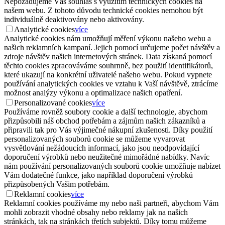
Nepožadujeme Váš souhlas s využitím technických cookies na
našem webu. Z tohoto důvodu technické cookies nemohou být
individuálně deaktivovány nebo aktivovány.
Analytické cookies
více
Analytické cookies nám umožňují měření výkonu našeho webu a
našich reklamních kampaní. Jejich pomocí určujeme počet návštěv a
zdroje návštěv našich internetových stránek. Data získaná pomocí
těchto cookies zpracováváme souhrnně, bez použití identifikátorů,
které ukazují na konkrétní uživatelé našeho webu. Pokud vypnete
používání analytických cookies ve vztahu k Vaší návštěvě, ztrácíme
možnost analýzy výkonu a optimalizace našich opatření.
Personalizované cookies
více
Používáme rovněž soubory cookie a další technologie, abychom
přizpůsobili náš obchod potřebám a zájmům našich zákazníků a
připravili tak pro Vás výjimečné nákupní zkušenosti. Díky použití
personalizovaných souborů cookie se můžeme vyvarovat
vysvětlování nežádoucích informací, jako jsou neodpovídající
doporučení výrobků nebo neužitečné mimořádné nabídky. Navíc
nám používání personalizovaných souborů cookie umožňuje nabízet
Vám dodatečné funkce, jako například doporučení výrobků
přizpůsobených Vašim potřebám.
Reklamní cookies
více
Reklamní cookies používáme my nebo naši partneři, abychom Vám
mohli zobrazit vhodné obsahy nebo reklamy jak na našich
stránkách, tak na stránkách třetích subjektů. Díky tomu můžeme