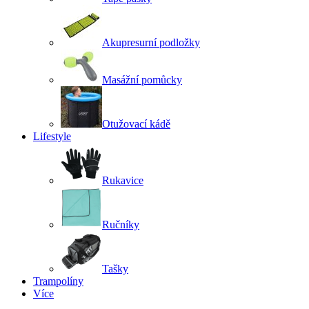
Akupresurní podložky
Masážní pomůcky
Otužovací kádě
Lifestyle
Rukavice
Ručníky
Tašky
Trampolíny
Více