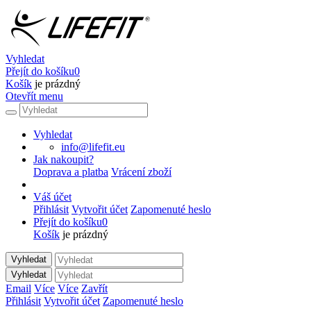
Vyhledat
Přejít do košíku
0
Košík
je prázdný
Otevřít menu
Vyhledat
info@lifefit.eu
Jak nakoupit?
Doprava a platba
Vrácení zboží
Váš účet
Přihlásit
Vytvořit účet
Zapomenuté heslo
Přejít do košíku
0
Košík
je prázdný
Vyhledat
Vyhledat
Email
Více
Více
Zavřít
Přihlásit
Vytvořit účet
Zapomenuté heslo