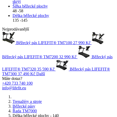
skrýt
Šířka běžecké plochy
48
-
58
Délka běžecké plochy
135
-
145
Nejprodávanější
Běžecký pás LIFEFIT® TM7100
27 990 Kč
Běžecký pás LIFEFIT® TM7200
32 990 Kč
Běžecký pás
LIFEFIT® TM7320
35 590 Kč
Běžecký pás LIFEFIT®
TM7300
37 490 Kč
Další
Máte dotaz?
+420 733 740 100
info@lifefit.eu
Trenažéry a stroje
Běžecké pásy
Řada TM7000
Délka běžecké plochy - 140