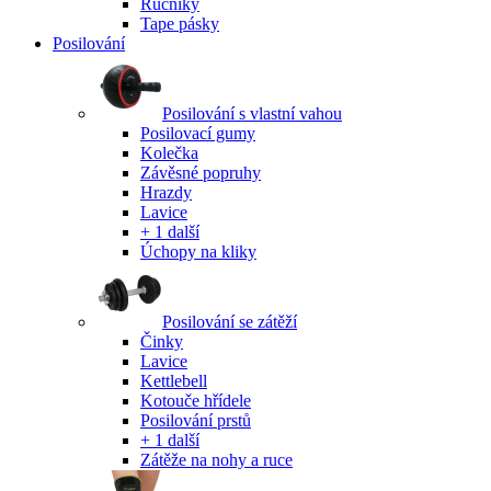
Ručníky
Tape pásky
Posilování
Posilování s vlastní vahou
Posilovací gumy
Kolečka
Závěsné popruhy
Hrazdy
Lavice
+ 1 další
Úchopy na kliky
Posilování se zátěží
Činky
Lavice
Kettlebell
Kotouče hřídele
Posilování prstů
+ 1 další
Zátěže na nohy a ruce