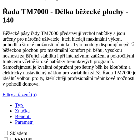
Řada TM7000 - Délka běžecké plochy -
140
Běžecké pásy řady TM7000 představují vrchol nabídky a jsou
určeny pro náročné uživatele, kteří hledají maximální výkon,
pohodlí a široké možnosti tréninku. Tyto modely disponují největší
běžeckou plochou pro maximální komfort při běhu, vysokou
nosností zajišťující stabilitu i při intenzivním zatížení a pokročilými
funkcemi včetně široké nabídky tréninkových programů.
Samozřejmostí je kvalitní odpružení pro šetrný běh ke kloubům a
elektricky nastavitelný náklon pro variabilní zátěž. Řada TM7000 je
ideální volbou pro ty, kteří chtějí profesionální tréninkové možnosti
v pohodlí domova.
Filtry a řazení (5)
Typ
Značka
Benefit
Parametr
Skladem
LIFEFIT®