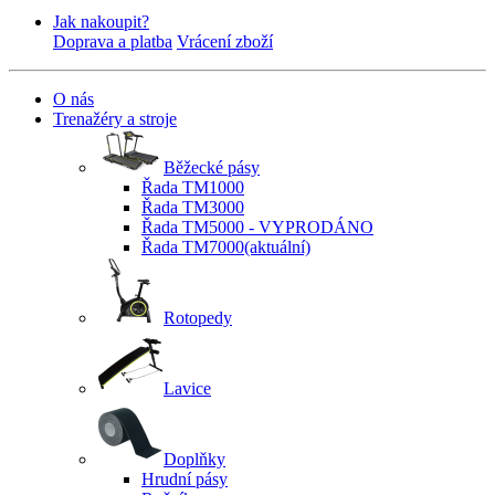
Jak nakoupit?
Doprava a platba
Vrácení zboží
O nás
Trenažéry a stroje
Běžecké pásy
Řada TM1000
Řada TM3000
Řada TM5000 - VYPRODÁNO
Řada TM7000
(aktuální)
Rotopedy
Lavice
Doplňky
Hrudní pásy