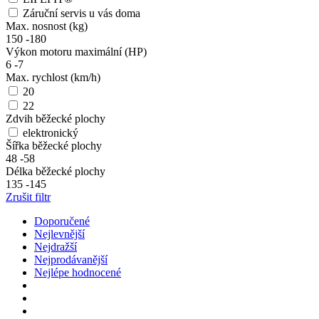
Záruční servis u vás doma
Max. nosnost (kg)
150
-
180
Výkon motoru maximální (HP)
6
-
7
Max. rychlost (km/h)
20
22
Zdvih běžecké plochy
elektronický
Šířka běžecké plochy
48
-
58
Délka běžecké plochy
135
-
145
Zrušit filtr
Doporučené
Nejlevnější
Nejdražší
Nejprodávanější
Nejlépe hodnocené