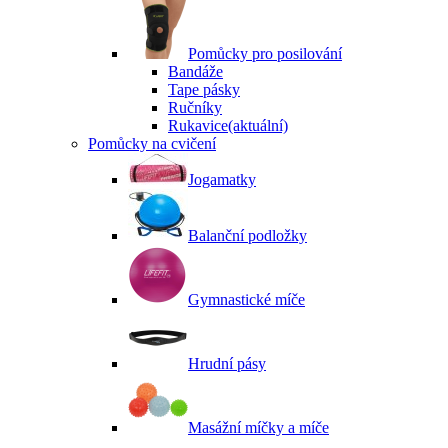
Pomůcky pro posilování
Bandáže
Tape pásky
Ručníky
Rukavice
(aktuální)
Pomůcky na cvičení
Jogamatky
Balanční podložky
Gymnastické míče
Hrudní pásy
Masážní míčky a míče