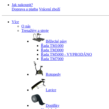
Jak nakoupit?
Doprava a platba
Vrácení zboží
Více
O nás
Trenažéry a stroje
Běžecké pásy
Řada TM1000
Řada TM3000
Řada TM5000 - VYPRODÁNO
Řada TM7000
Rotopedy
Lavice
Doplňky