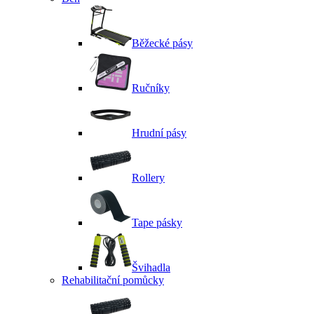
Běžecké pásy
Ručníky
Hrudní pásy
Rollery
Tape pásky
Švihadla
Rehabilitační pomůcky