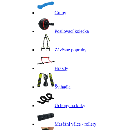
Gumy
Posilovací kolečka
Závěsné popruhy
Hrazdy
Švihadla
Úchopy na kliky
Masážní válce - rollery