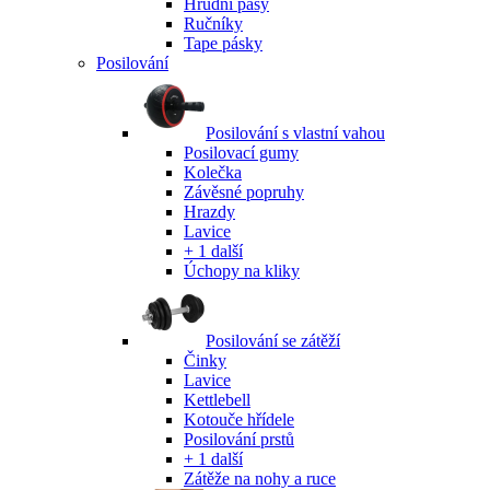
Hrudní pásy
Ručníky
Tape pásky
Posilování
Posilování s vlastní vahou
Posilovací gumy
Kolečka
Závěsné popruhy
Hrazdy
Lavice
+ 1 další
Úchopy na kliky
Posilování se zátěží
Činky
Lavice
Kettlebell
Kotouče hřídele
Posilování prstů
+ 1 další
Zátěže na nohy a ruce