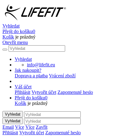
Vyhledat
Přejít do košíku
0
Košík
je prázdný
Otevřít menu
Vyhledat
info@lifefit.eu
Jak nakoupit?
Doprava a platba
Vrácení zboží
Váš účet
Přihlásit
Vytvořit účet
Zapomenuté heslo
Přejít do košíku
0
Košík
je prázdný
Vyhledat
Vyhledat
Email
Více
Více
Zavřít
Přihlásit
Vytvořit účet
Zapomenuté heslo