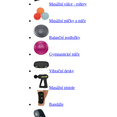
Masážní válce - rollery
Masážní míčky a míče
Balanční podložky
Gymnastické míče
Vibrační desky
Masážní pistole
Bandáže