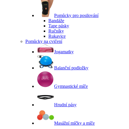
Pomůcky pro posilování
Bandáže
Tape pásky
Ručníky
Rukavice
Pomůcky na cvičení
Jogamatky
Balanční podložky
Gymnastické míče
Hrudní pásy
Masážní míčky a míče