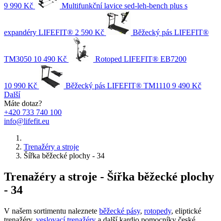
9 990 Kč
Multifunkční lavice sed-leh-bench plus s
expandéry LIFEFIT®
2 590 Kč
Běžecký pás LIFEFIT®
TM3050
10 490 Kč
Rotoped LIFEFIT® EB7200
10 990 Kč
Běžecký pás LIFEFIT® TM1110
9 490 Kč
Další
Máte dotaz?
+420 733 740 100
info@lifefit.eu
Trenažéry a stroje
Šířka běžecké plochy - 34
Trenažéry a stroje - Šířka běžecké plochy
- 34
V našem sortimentu naleznete
běžecké pásy
,
rotopedy
, eliptické
trenažéry,
veslovací trenažéry
a další kardio pomocníky české