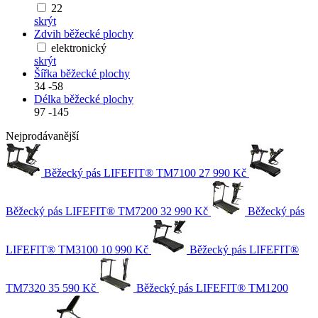
22
skrýt
Zdvih běžecké plochy
elektronický
skrýt
Šířka běžecké plochy
34
-
58
Délka běžecké plochy
97
-
145
Nejprodávanější
Běžecký pás LIFEFIT® TM7100
27 990 Kč
Běžecký pás LIFEFIT® TM7200
32 990 Kč
Běžecký pás
LIFEFIT® TM3100
10 990 Kč
Běžecký pás LIFEFIT®
TM7320
35 590 Kč
Běžecký pás LIFEFIT® TM1200