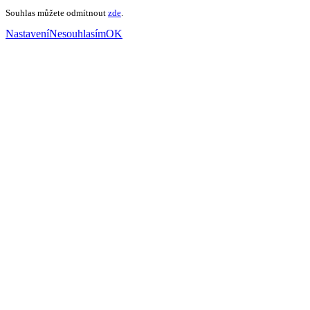
Souhlas můžete odmítnout
zde
.
Nastavení
Nesouhlasím
OK