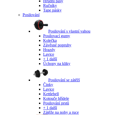
Hrudní pásy
Ručníky
Tape pásky
Posilování
Posilování s vlastní vahou
Posilovací gumy
Kolečka
Závěsné popruhy
Hrazdy
Lavice
+ 1 další
Úchopy na kliky
Posilování se zátěží
Činky
Lavice
Kettlebell
Kotouče hřídele
Posilování prstů
+ 1 další
Zátěže na nohy a ruce