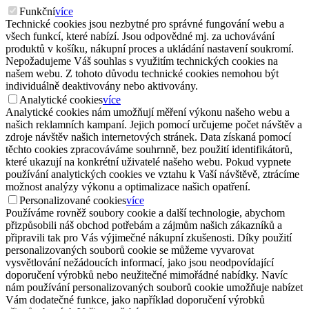
Funkční
více
Technické cookies jsou nezbytné pro správné fungování webu a
všech funkcí, které nabízí. Jsou odpovědné mj. za uchovávání
produktů v košíku, nákupní proces a ukládání nastavení soukromí.
Nepožadujeme Váš souhlas s využitím technických cookies na
našem webu. Z tohoto důvodu technické cookies nemohou být
individuálně deaktivovány nebo aktivovány.
Analytické cookies
více
Analytické cookies nám umožňují měření výkonu našeho webu a
našich reklamních kampaní. Jejich pomocí určujeme počet návštěv a
zdroje návštěv našich internetových stránek. Data získaná pomocí
těchto cookies zpracováváme souhrnně, bez použití identifikátorů,
které ukazují na konkrétní uživatelé našeho webu. Pokud vypnete
používání analytických cookies ve vztahu k Vaší návštěvě, ztrácíme
možnost analýzy výkonu a optimalizace našich opatření.
Personalizované cookies
více
Používáme rovněž soubory cookie a další technologie, abychom
přizpůsobili náš obchod potřebám a zájmům našich zákazníků a
připravili tak pro Vás výjimečné nákupní zkušenosti. Díky použití
personalizovaných souborů cookie se můžeme vyvarovat
vysvětlování nežádoucích informací, jako jsou neodpovídající
doporučení výrobků nebo neužitečné mimořádné nabídky. Navíc
nám používání personalizovaných souborů cookie umožňuje nabízet
Vám dodatečné funkce, jako například doporučení výrobků