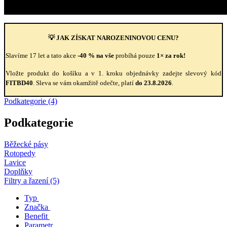
💡 JAK ZÍSKAT NAROZENINOVOU CENU?
Slavíme 17 let a tato akce
-40 % na vše
probíhá pouze
1× za rok!
Vložte produkt do košíku a v 1. kroku objednávky zadejte slevový kód
FITBD40
. Sleva se vám okamžitě odečte, platí
do 23.8.2026
.
Podkategorie (4)
Podkategorie
Běžecké pásy
Rotopedy
Lavice
Doplňky
Filtry a řazení (5)
Typ
Značka
Benefit
Parametr