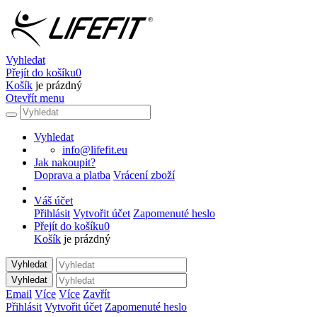
Vyhledat
Přejít do košíku
0
Košík
je prázdný
Otevřít menu
Vyhledat
info@lifefit.eu
Jak nakoupit?
Doprava a platba
Vrácení zboží
Váš účet
Přihlásit
Vytvořit účet
Zapomenuté heslo
Přejít do košíku
0
Košík
je prázdný
Vyhledat
Vyhledat
Email
Více
Více
Zavřít
Přihlásit
Vytvořit účet
Zapomenuté heslo