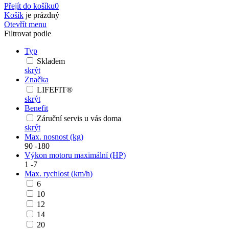
Přejít do košíku
0
Košík
je prázdný
Otevřít menu
Filtrovat podle
Typ
Skladem
skrýt
Značka
LIFEFIT®
skrýt
Benefit
Záruční servis u vás doma
skrýt
Max. nosnost (kg)
90
-
180
Výkon motoru maximální (HP)
1
-
7
Max. rychlost (km/h)
6
10
12
14
20