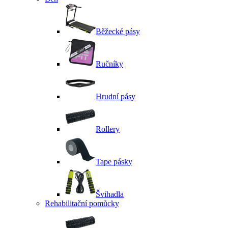
Běžecké pásy
Ručníky
Hrudní pásy
Rollery
Tape pásky
Švihadla
Rehabilitační pomůcky