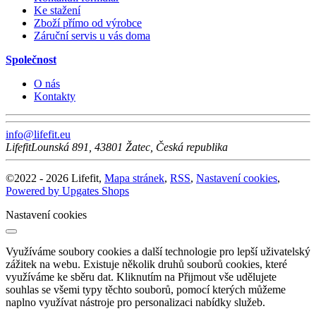
Ke stažení
Zboží přímo od výrobce
Záruční servis u vás doma
Společnost
O nás
Kontakty
info@lifefit.eu
Lifefit
Lounská 891
,
43801
Žatec
,
Česká republika
©
2022 -
2026
Lifefit
,
Mapa stránek
,
RSS
,
Nastavení cookies
,
Powered by Upgates Shops
Nastavení cookies
Využíváme soubory cookies a další technologie pro lepší uživatelský
zážitek na webu. Existuje několik druhů souborů cookies, které
využíváme ke sběru dat. Kliknutím na Přijmout vše udělujete
souhlas se všemi typy těchto souborů, pomocí kterých můžeme
naplno využívat nástroje pro personalizaci nabídky služeb.