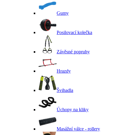
Gumy
Posilovací kolečka
Závěsné popruhy
Hrazdy
Švihadla
Úchopy na kliky
Masážní válce - rollery