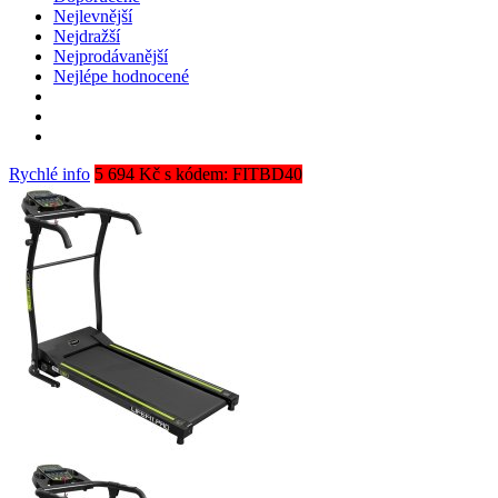
Nejlevnější
Nejdražší
Nejprodávanější
Nejlépe hodnocené
Rychlé info
5 694 Kč s kódem: FITBD40