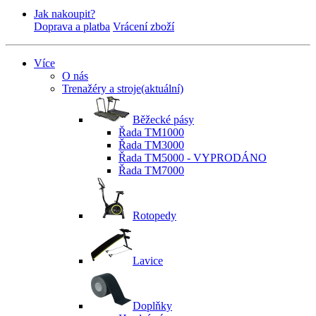
Jak nakoupit?
Doprava a platba
Vrácení zboží
Více
O nás
Trenažéry a stroje
(aktuální)
Běžecké pásy
Řada TM1000
Řada TM3000
Řada TM5000 - VYPRODÁNO
Řada TM7000
Rotopedy
Lavice
Doplňky