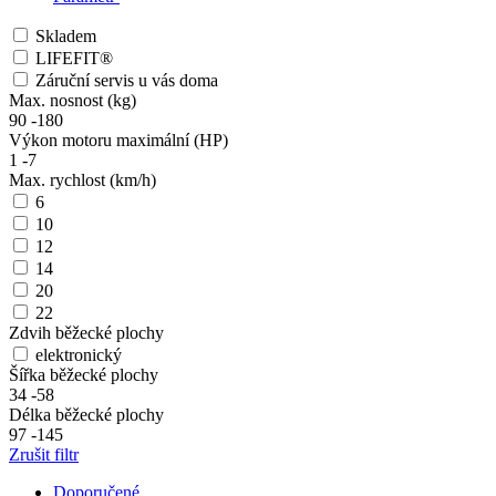
Skladem
LIFEFIT®
Záruční servis u vás doma
Max. nosnost (kg)
90
-
180
Výkon motoru maximální (HP)
1
-
7
Max. rychlost (km/h)
6
10
12
14
20
22
Zdvih běžecké plochy
elektronický
Šířka běžecké plochy
34
-
58
Délka běžecké plochy
97
-
145
Zrušit filtr
Doporučené