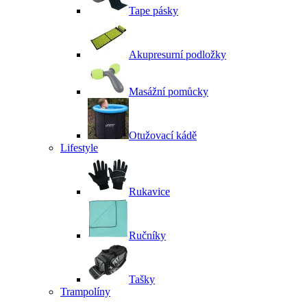
Tape pásky
Akupresurní podložky
Masážní pomůcky
Otužovací kádě
Lifestyle
Rukavice
Ručníky
Tašky
Trampolíny