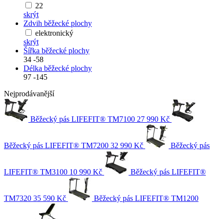
22
skrýt
Zdvih běžecké plochy
elektronický
skrýt
Šířka běžecké plochy
34
-
58
Délka běžecké plochy
97
-
145
Nejprodávanější
Běžecký pás LIFEFIT® TM7100
27 990 Kč
Běžecký pás LIFEFIT® TM7200
32 990 Kč
Běžecký pás
LIFEFIT® TM3100
10 990 Kč
Běžecký pás LIFEFIT®
TM7320
35 590 Kč
Běžecký pás LIFEFIT® TM1200