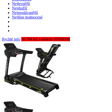
Nejlevnější
Nejdražší
Nejprodávanější
Nejlépe hodnocené
Rychlé info
16 794 Kč s kódem: FITBD40