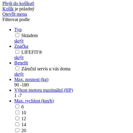
Přejít do košíku
0
Košík
je prázdný
Otevřít menu
Filtrovat podle
Typ
Skladem
skrýt
Značka
LIFEFIT®
skrýt
Benefit
Záruční servis u vás doma
skrýt
Max. nosnost (kg)
90
-
180
Výkon motoru maximální (HP)
1
-
7
Max. rychlost (km/h)
6
10
12
14
20