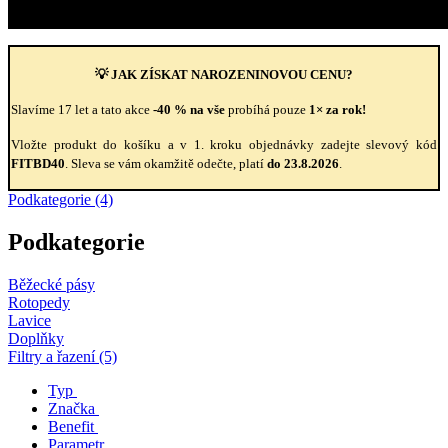
💡 JAK ZÍSKAT NAROZENINOVOU CENU?
Slavíme 17 let a tato akce
-40 % na vše
probíhá pouze
1× za rok!
Vložte produkt do košíku a v 1. kroku objednávky zadejte slevový kód
FITBD40
. Sleva se vám okamžitě odečte, platí
do 23.8.2026
.
Podkategorie (4)
Podkategorie
Běžecké pásy
Rotopedy
Lavice
Doplňky
Filtry a řazení (5)
Typ
Značka
Benefit
Parametr