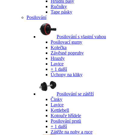
Hrudní pásy
Ručníky
Tape pásky
Posilování
Posilování s vlastní vahou
Posilovací gumy
Kolečka
Závěsné popruhy
Hrazdy
Lavice
+ 1 další
Úchopy na kliky
Posilování se zátěží
Činky
Lavice
Kettlebell
Kotouče hřídele
Posilování prstů
+ 1 další
Zátěže na nohy a ruce