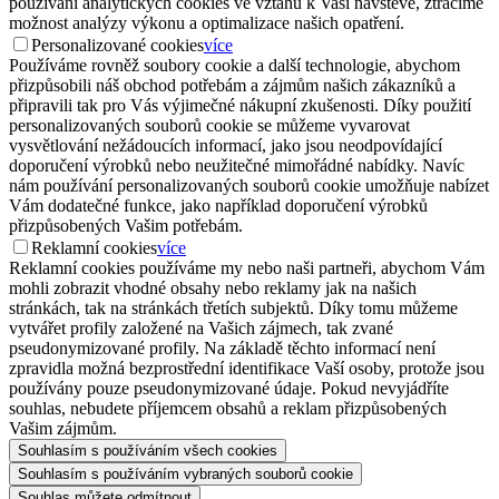
používání analytických cookies ve vztahu k Vaší návštěvě, ztrácíme
možnost analýzy výkonu a optimalizace našich opatření.
Personalizované cookies
více
Používáme rovněž soubory cookie a další technologie, abychom
přizpůsobili náš obchod potřebám a zájmům našich zákazníků a
připravili tak pro Vás výjimečné nákupní zkušenosti. Díky použití
personalizovaných souborů cookie se můžeme vyvarovat
vysvětlování nežádoucích informací, jako jsou neodpovídající
doporučení výrobků nebo neužitečné mimořádné nabídky. Navíc
nám používání personalizovaných souborů cookie umožňuje nabízet
Vám dodatečné funkce, jako například doporučení výrobků
přizpůsobených Vašim potřebám.
Reklamní cookies
více
Reklamní cookies používáme my nebo naši partneři, abychom Vám
mohli zobrazit vhodné obsahy nebo reklamy jak na našich
stránkách, tak na stránkách třetích subjektů. Díky tomu můžeme
vytvářet profily založené na Vašich zájmech, tak zvané
pseudonymizované profily. Na základě těchto informací není
zpravidla možná bezprostřední identifikace Vaší osoby, protože jsou
používány pouze pseudonymizované údaje. Pokud nevyjádříte
souhlas, nebudete příjemcem obsahů a reklam přizpůsobených
Vašim zájmům.
Souhlasím s používáním všech cookies
Souhlasím s používáním vybraných souborů cookie
Souhlas můžete odmítnout