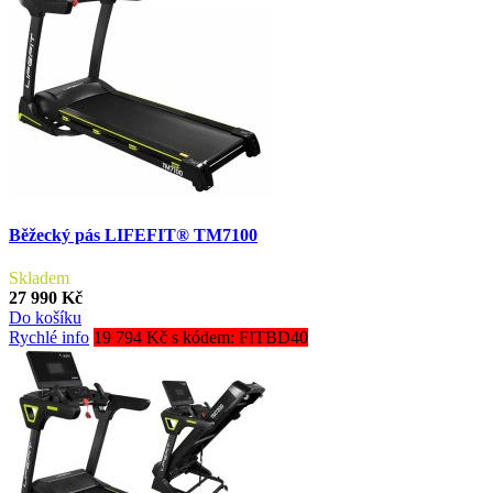
Běžecký pás LIFEFIT® TM7100
Skladem
27 990 Kč
Do košíku
Rychlé info
19 794 Kč s kódem: FITBD40