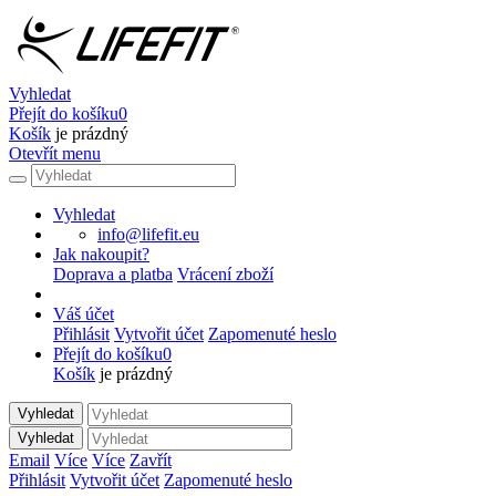
Vyhledat
Přejít do košíku
0
Košík
je prázdný
Otevřít menu
Vyhledat
info@lifefit.eu
Jak nakoupit?
Doprava a platba
Vrácení zboží
Váš účet
Přihlásit
Vytvořit účet
Zapomenuté heslo
Přejít do košíku
0
Košík
je prázdný
Vyhledat
Vyhledat
Email
Více
Více
Zavřít
Přihlásit
Vytvořit účet
Zapomenuté heslo