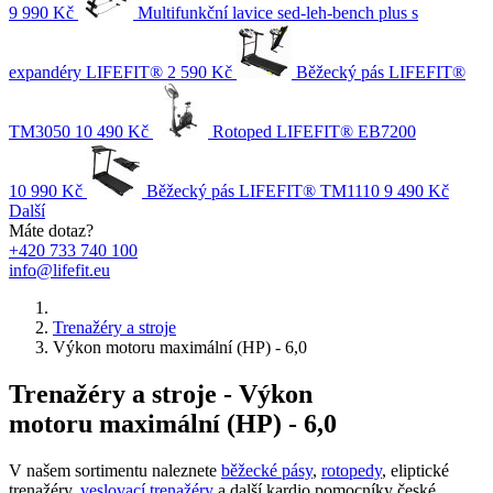
9 990 Kč
Multifunkční lavice sed-leh-bench plus s
expandéry LIFEFIT®
2 590 Kč
Běžecký pás LIFEFIT®
TM3050
10 490 Kč
Rotoped LIFEFIT® EB7200
10 990 Kč
Běžecký pás LIFEFIT® TM1110
9 490 Kč
Další
Máte dotaz?
+420 733 740 100
info@lifefit.eu
Trenažéry a stroje
Výkon motoru maximální (HP) - 6,0
Trenažéry a stroje - Výkon
motoru maximální (HP) - 6,0
V našem sortimentu naleznete
běžecké pásy
,
rotopedy
, eliptické
trenažéry,
veslovací trenažéry
a další kardio pomocníky české