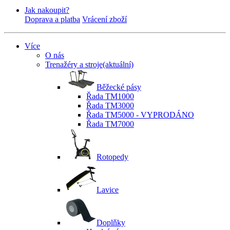
Jak nakoupit?
Doprava a platba
Vrácení zboží
Více
O nás
Trenažéry a stroje
(aktuální)
Běžecké pásy
Řada TM1000
Řada TM3000
Řada TM5000 - VYPRODÁNO
Řada TM7000
Rotopedy
Lavice
Doplňky