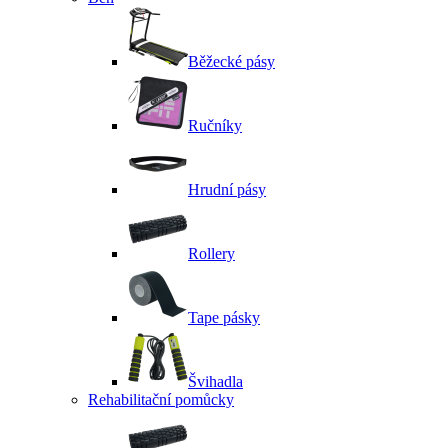
Běžecké pásy
Ručníky
Hrudní pásy
Rollery
Tape pásky
Švihadla
Rehabilitační pomůcky