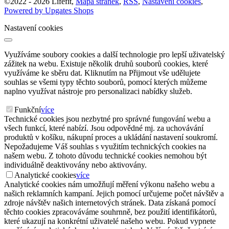
©
2022 -
2026
Lifefit
,
Mapa stránek
,
RSS
,
Nastavení cookies
,
Powered by Upgates Shops
Nastavení cookies
Využíváme soubory cookies a další technologie pro lepší uživatelský
zážitek na webu. Existuje několik druhů souborů cookies, které
využíváme ke sběru dat. Kliknutím na Přijmout vše udělujete
souhlas se všemi typy těchto souborů, pomocí kterých můžeme
naplno využívat nástroje pro personalizaci nabídky služeb.
Funkční
více
Technické cookies jsou nezbytné pro správné fungování webu a
všech funkcí, které nabízí. Jsou odpovědné mj. za uchovávání
produktů v košíku, nákupní proces a ukládání nastavení soukromí.
Nepožadujeme Váš souhlas s využitím technických cookies na
našem webu. Z tohoto důvodu technické cookies nemohou být
individuálně deaktivovány nebo aktivovány.
Analytické cookies
více
Analytické cookies nám umožňují měření výkonu našeho webu a
našich reklamních kampaní. Jejich pomocí určujeme počet návštěv a
zdroje návštěv našich internetových stránek. Data získaná pomocí
těchto cookies zpracováváme souhrnně, bez použití identifikátorů,
které ukazují na konkrétní uživatelé našeho webu. Pokud vypnete