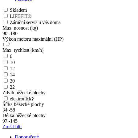
Skladem
LIFEFIT®
Záruční servis u vás doma
Max. nosnost (kg)
90
-
180
Výkon motoru maximální (HP)
1
-
7
Max. rychlost (km/h)
6
10
12
14
20
22
Zdvih běžecké plochy
elektronický
Šířka běžecké plochy
34
-
58
Délka běžecké plochy
97
-
145
Zrušit filtr
Doporučené