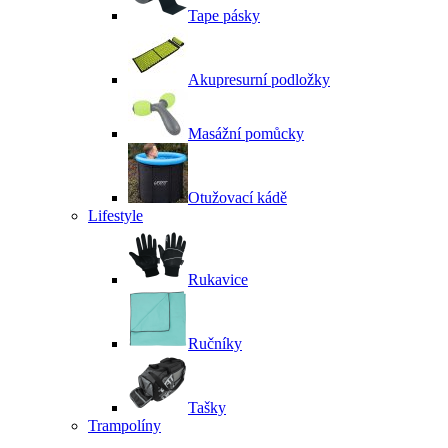
Tape pásky
Akupresurní podložky
Masážní pomůcky
Otužovací kádě
Lifestyle
Rukavice
Ručníky
Tašky
Trampolíny