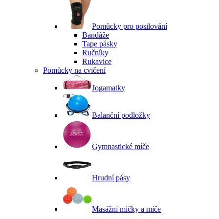
Pomůcky pro posilování
Bandáže
Tape pásky
Ručníky
Rukavice
Pomůcky na cvičení
Jogamatky
Balanční podložky
Gymnastické míče
Hrudní pásy
Masážní míčky a míče