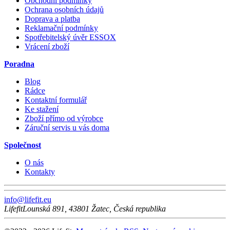
Obchodní podmínky
Ochrana osobních údajů
Doprava a platba
Reklamační podmínky
Spotřebitelský úvěr ESSOX
Vrácení zboží
Poradna
Blog
Rádce
Kontaktní formulář
Ke stažení
Zboží přímo od výrobce
Záruční servis u vás doma
Společnost
O nás
Kontakty
info@lifefit.eu
Lifefit
Lounská 891
,
43801
Žatec
,
Česká republika