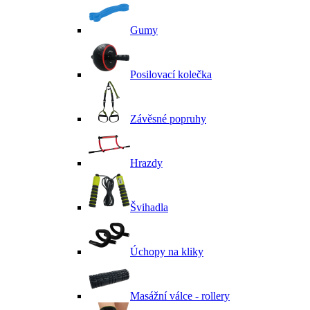
Gumy
Posilovací kolečka
Závěsné popruhy
Hrazdy
Švihadla
Úchopy na kliky
Masážní válce - rollery