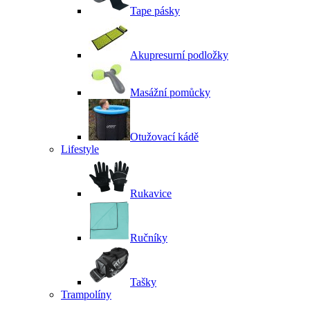
Tape pásky
Akupresurní podložky
Masážní pomůcky
Otužovací kádě
Lifestyle
Rukavice
Ručníky
Tašky
Trampolíny