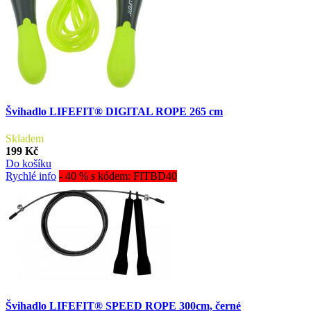
Švihadlo LIFEFIT® DIGITAL ROPE 265 cm
Skladem
199 Kč
Do košíku
Rychlé info
- 40 % s kódem: FITBD40
Švihadlo LIFEFIT® SPEED ROPE 300cm, černé