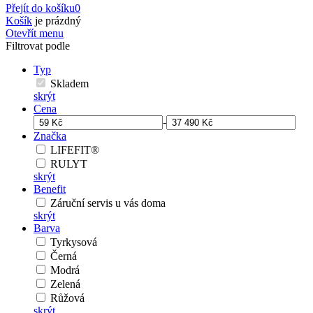
Přejít do košíku
0
Košík
je prázdný
Otevřít menu
Filtrovat podle
Typ
Skladem
skrýt
Cena
-
Značka
LIFEFIT®
RULYT
skrýt
Benefit
Záruční servis u vás doma
skrýt
Barva
Tyrkysová
Černá
Modrá
Zelená
Růžová
skrýt