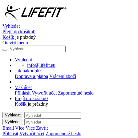
Vyhledat
Přejít do košíku
0
Košík
je prázdný
Otevřít menu
Vyhledat
info@lifefit.eu
Jak nakoupit?
Doprava a platba
Vrácení zboží
Váš účet
Přihlásit
Vytvořit účet
Zapomenuté heslo
Přejít do košíku
0
Košík
je prázdný
Vyhledat
Vyhledat
Email
Více
Více
Zavřít
Přihlásit
Vytvořit účet
Zapomenuté heslo