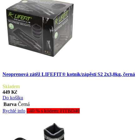
Neoprenová zátěž LIFEFIT® kotník/zápěstí S2 2x3,0kg, černá
Skladem
449 Kč
Do košíku
Barva
Černá
Rychlé info
- 40 % s kódem: FITBD40