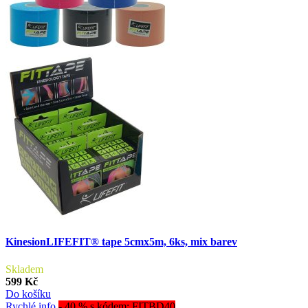
KinesionLIFEFIT® tape 5cmx5m, 6ks, mix barev
Skladem
599 Kč
Do košíku
Rychlé info
- 40 % s kódem: FITBD40