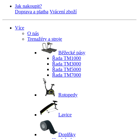
Jak nakoupit?
Doprava a platba
Vrácení zboží
Více
O nás
Trenažéry a stroje
Běžecké pásy
Řada TM1000
Řada TM3000
Řada TM5000
Řada TM7000
Rotopedy
Lavice
Doplňky