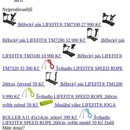
Nejprodávanější
Běžecký pás LIFEFIT® TM7100
27 990 Kč
Běžecký pás LIFEFIT® TM7200
32 990 Kč
Běžecký pás
LIFEFIT® TM3100
10 990 Kč
Běžecký pás LIFEFIT®
TM7320
35 590 Kč
Švihadlo LIFEFIT® SPEED ROPE
260cm, červené
59 Kč
Běžecký pás LIFEFIT® TM1200
9 990 Kč
Švihadlo LIFEFIT® SPEED ROPE 260cm,
světle zelené
59 Kč
Masážní válec LIFEFIT® JOGA
ROLLER A11 45x14cm, zelený
399 Kč
Švihadlo
LIFEFIT® SPEED ROPE 260cm, světle modré
59 Kč
Další
Máte dotaz?