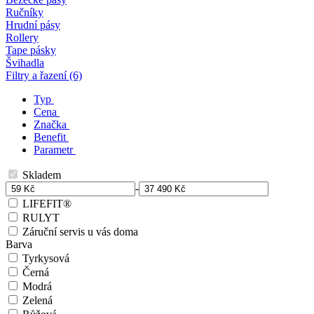
Ručníky
Hrudní pásy
Rollery
Tape pásky
Švihadla
Filtry a řazení (6)
Typ
Cena
Značka
Benefit
Parametr
Skladem
-
LIFEFIT®
RULYT
Záruční servis u vás doma
Barva
Tyrkysová
Černá
Modrá
Zelená