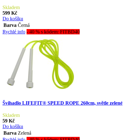
Skladem
599 Kč
Do košíku
Barva
Černá
Rychlé info
- 40 % s kódem: FITBD40
Švihadlo LIFEFIT® SPEED ROPE 260cm, světle zelené
Skladem
59 Kč
Do košíku
Barva
Zelená
Rychlé info
- 40 % s kódem: FITBD40