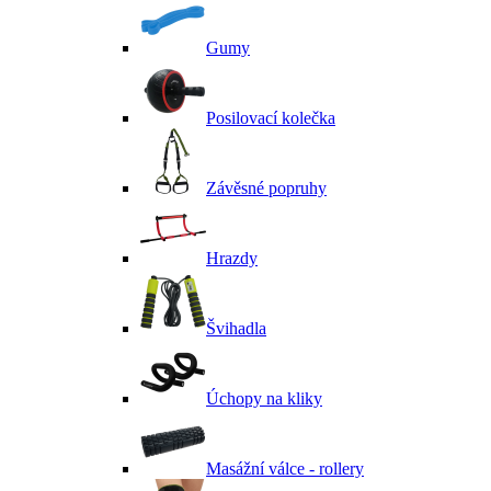
Gumy
Posilovací kolečka
Závěsné popruhy
Hrazdy
Švihadla
Úchopy na kliky
Masážní válce - rollery