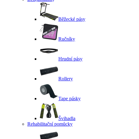
Běžecké pásy
Ručníky
Hrudní pásy
Rollery
Tape pásky
Švihadla
Rehabilitační pomůcky