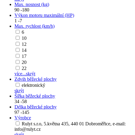
Max. nosnost (kg)
90
-
180
Výkon motoru maximální (HP)
1
-
7
Max. rychlost (km/h)
6
10
12
14
17
20
22
více...
skrýt
Zdvih běžecké plochy
elektronický
skrýt
Šířka běžecké plochy
34
-
58
Délka běžecké plochy
97
-
145
Výrobce
Rulyt s.r.o, 5.května 435, 440 01 Dobroměřice, e-mail:
info@rulyt.cz
skrýt