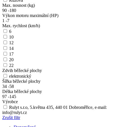
Růžová
Max. nosnost (kg)
90
-
180
Výkon motoru maximální (HP)
1
-
7
Max. rychlost (km/h)
6
10
12
14
17
20
22
Zdvih běžecké plochy
elektronický
Šířka běžecké plochy
34
-
58
Délka běžecké plochy
97
-
145
Výrobce
Rulyt s.r.o, 5.května 435, 440 01 Dobroměřice, e-mail:
info@rulyt.cz
Zrušit filtr