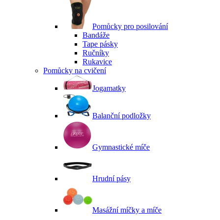
Pomůcky pro posilování
Bandáže
Tape pásky
Ručníky
Rukavice
Pomůcky na cvičení
Jogamatky
Balanční podložky
Gymnastické míče
Hrudní pásy
Masážní míčky a míče