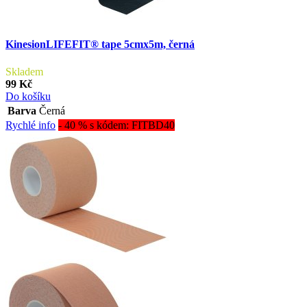
KinesionLIFEFIT® tape 5cmx5m, černá
Skladem
99 Kč
Do košíku
Barva
Černá
Rychlé info
- 40 % s kódem: FITBD40