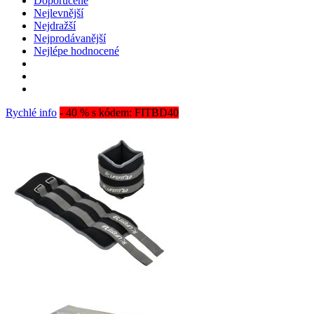
Doporučené
Nejlevnější
Nejdražší
Nejprodávanější
Nejlépe hodnocené
Rychlé info
- 40 % s kódem: FITBD40