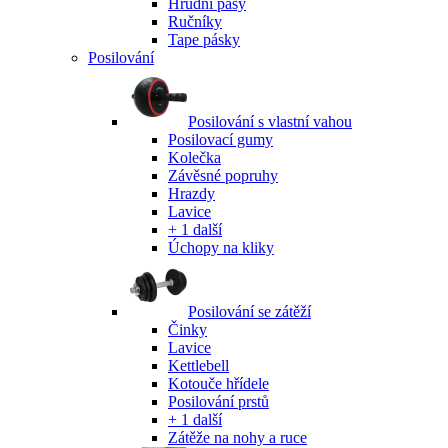
Hrudní pásy
Ručníky
Tape pásky
Posilování
Posilování s vlastní vahou
Posilovací gumy
Kolečka
Závěsné popruhy
Hrazdy
Lavice
+ 1 další
Úchopy na kliky
Posilování se zátěží
Činky
Lavice
Kettlebell
Kotouče hřídele
Posilování prstů
+ 1 další
Zátěže na nohy a ruce