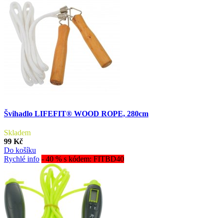
Švihadlo LIFEFIT® WOOD ROPE, 280cm
Skladem
99 Kč
Do košíku
Rychlé info
- 40 % s kódem: FITBD40