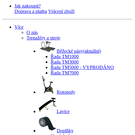
Jak nakoupit?
Doprava a platba
Vrácení zboží
Více
O nás
Trenažéry a stroje
Běžecké pásy
(aktuální)
Řada TM1000
Řada TM3000
Řada TM5000 - VYPRODÁNO
Řada TM7000
Rotopedy
Lavice
Doplňky