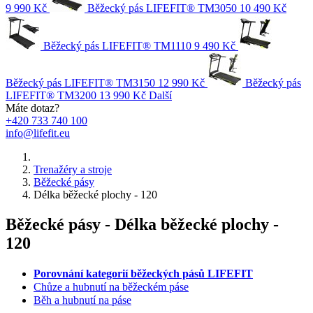
9 990 Kč
Běžecký pás LIFEFIT® TM3050
10 490 Kč
Běžecký pás LIFEFIT® TM1110
9 490 Kč
Běžecký pás LIFEFIT® TM3150
12 990 Kč
Běžecký pás
LIFEFIT® TM3200
13 990 Kč
Další
Máte dotaz?
+420 733 740 100
info@lifefit.eu
Trenažéry a stroje
Běžecké pásy
Délka běžecké plochy - 120
Běžecké pásy - Délka běžecké plochy -
120
Porovnání kategorií běžeckých pásů LIFEFIT
Chůze a hubnutí na běžeckém páse
Běh a hubnutí na páse