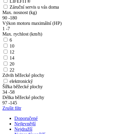
LIFEFIT®
Záruční servis u vás doma
Max. nosnost (kg)
90
-
180
Výkon motoru maximální (HP)
1
-
7
Max. rychlost (km/h)
6
10
12
14
20
22
Zdvih běžecké plochy
elektronický
Šířka běžecké plochy
34
-
58
Délka běžecké plochy
97
-
145
Zrušit filtr
Doporučené
Nejlevnější
Nejdražší