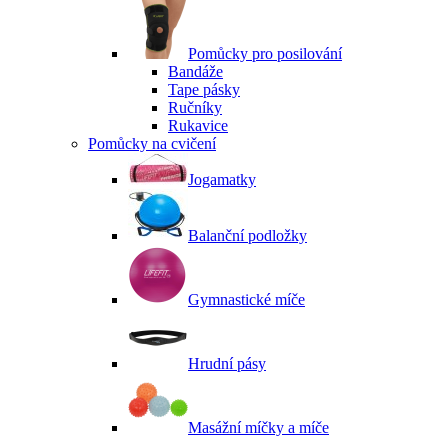
Pomůcky pro posilování
Bandáže
Tape pásky
Ručníky
Rukavice
Pomůcky na cvičení
Jogamatky
Balanční podložky
Gymnastické míče
Hrudní pásy
Masážní míčky a míče