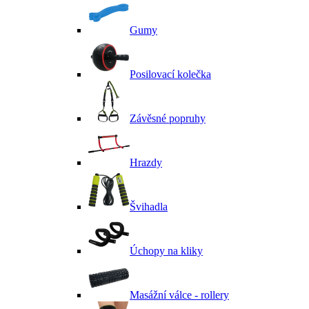
Gumy
Posilovací kolečka
Závěsné popruhy
Hrazdy
Švihadla
Úchopy na kliky
Masážní válce - rollery