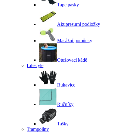
Tape pásky
Akupresurní podložky
Masážní pomůcky
Otužovací kádě
Lifestyle
Rukavice
Ručníky
Tašky
Trampolíny