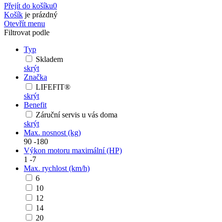
Přejít do košíku
0
Košík
je prázdný
Otevřít menu
Filtrovat podle
Typ
Skladem
skrýt
Značka
LIFEFIT®
skrýt
Benefit
Záruční servis u vás doma
skrýt
Max. nosnost (kg)
90
-
180
Výkon motoru maximální (HP)
1
-
7
Max. rychlost (km/h)
6
10
12
14
20