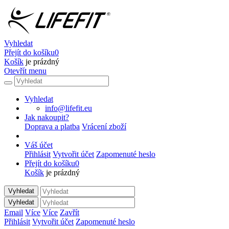
Vyhledat
Přejít do košíku
0
Košík
je prázdný
Otevřít menu
Vyhledat
info@lifefit.eu
Jak nakoupit?
Doprava a platba
Vrácení zboží
Váš účet
Přihlásit
Vytvořit účet
Zapomenuté heslo
Přejít do košíku
0
Košík
je prázdný
Vyhledat
Vyhledat
Email
Více
Více
Zavřít
Přihlásit
Vytvořit účet
Zapomenuté heslo