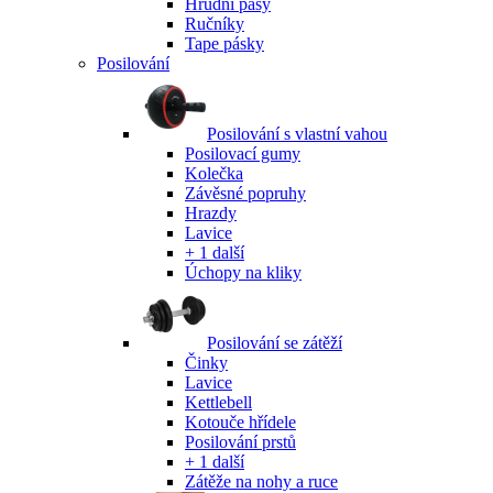
Hrudní pásy
Ručníky
Tape pásky
Posilování
Posilování s vlastní vahou
Posilovací gumy
Kolečka
Závěsné popruhy
Hrazdy
Lavice
+ 1 další
Úchopy na kliky
Posilování se zátěží
Činky
Lavice
Kettlebell
Kotouče hřídele
Posilování prstů
+ 1 další
Zátěže na nohy a ruce