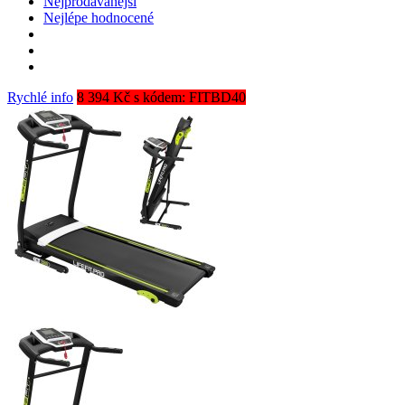
Nejprodávanější
Nejlépe hodnocené
Rychlé info
8 394 Kč s kódem: FITBD40