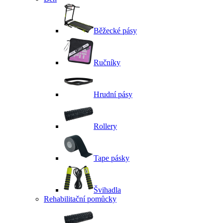
Běžecké pásy
Ručníky
Hrudní pásy
Rollery
Tape pásky
Švihadla
Rehabilitační pomůcky