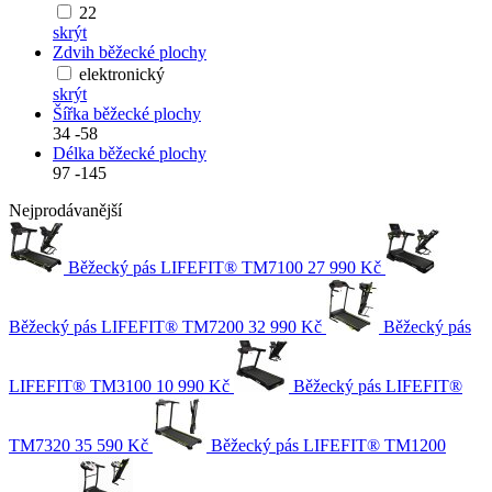
22
skrýt
Zdvih běžecké plochy
elektronický
skrýt
Šířka běžecké plochy
34
-
58
Délka běžecké plochy
97
-
145
Nejprodávanější
Běžecký pás LIFEFIT® TM7100
27 990 Kč
Běžecký pás LIFEFIT® TM7200
32 990 Kč
Běžecký pás
LIFEFIT® TM3100
10 990 Kč
Běžecký pás LIFEFIT®
TM7320
35 590 Kč
Běžecký pás LIFEFIT® TM1200