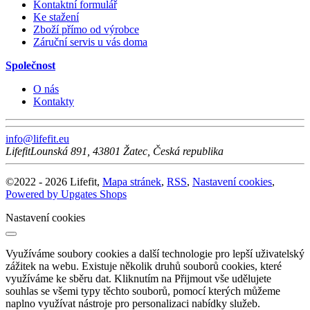
Kontaktní formulář
Ke stažení
Zboží přímo od výrobce
Záruční servis u vás doma
Společnost
O nás
Kontakty
info@lifefit.eu
Lifefit
Lounská 891
,
43801
Žatec
,
Česká republika
©
2022 -
2026
Lifefit
,
Mapa stránek
,
RSS
,
Nastavení cookies
,
Powered by Upgates Shops
Nastavení cookies
Využíváme soubory cookies a další technologie pro lepší uživatelský
zážitek na webu. Existuje několik druhů souborů cookies, které
využíváme ke sběru dat. Kliknutím na Přijmout vše udělujete
souhlas se všemi typy těchto souborů, pomocí kterých můžeme
naplno využívat nástroje pro personalizaci nabídky služeb.