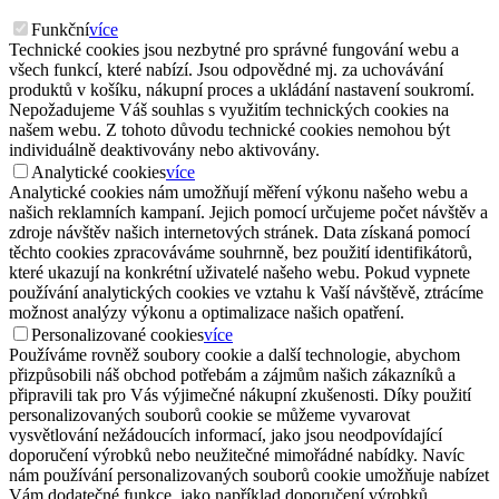
Funkční
více
Technické cookies jsou nezbytné pro správné fungování webu a
všech funkcí, které nabízí. Jsou odpovědné mj. za uchovávání
produktů v košíku, nákupní proces a ukládání nastavení soukromí.
Nepožadujeme Váš souhlas s využitím technických cookies na
našem webu. Z tohoto důvodu technické cookies nemohou být
individuálně deaktivovány nebo aktivovány.
Analytické cookies
více
Analytické cookies nám umožňují měření výkonu našeho webu a
našich reklamních kampaní. Jejich pomocí určujeme počet návštěv a
zdroje návštěv našich internetových stránek. Data získaná pomocí
těchto cookies zpracováváme souhrnně, bez použití identifikátorů,
které ukazují na konkrétní uživatelé našeho webu. Pokud vypnete
používání analytických cookies ve vztahu k Vaší návštěvě, ztrácíme
možnost analýzy výkonu a optimalizace našich opatření.
Personalizované cookies
více
Používáme rovněž soubory cookie a další technologie, abychom
přizpůsobili náš obchod potřebám a zájmům našich zákazníků a
připravili tak pro Vás výjimečné nákupní zkušenosti. Díky použití
personalizovaných souborů cookie se můžeme vyvarovat
vysvětlování nežádoucích informací, jako jsou neodpovídající
doporučení výrobků nebo neužitečné mimořádné nabídky. Navíc
nám používání personalizovaných souborů cookie umožňuje nabízet
Vám dodatečné funkce, jako například doporučení výrobků