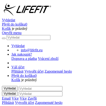
Vyhledat
Přejít do košíku
0
Košík
je prázdný
Otevřít menu
Vyhledat
info@lifefit.eu
Jak nakoupit?
Doprava a platba
Vrácení zboží
Váš účet
Přihlásit
Vytvořit účet
Zapomenuté heslo
Přejít do košíku
0
Košík
je prázdný
Vyhledat
Vyhledat
Email
Více
Více
Zavřít
Přihlásit
Vytvořit účet
Zapomenuté heslo