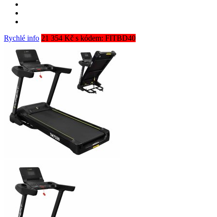
Rychlé info
21 354 Kč s kódem: FITBD40