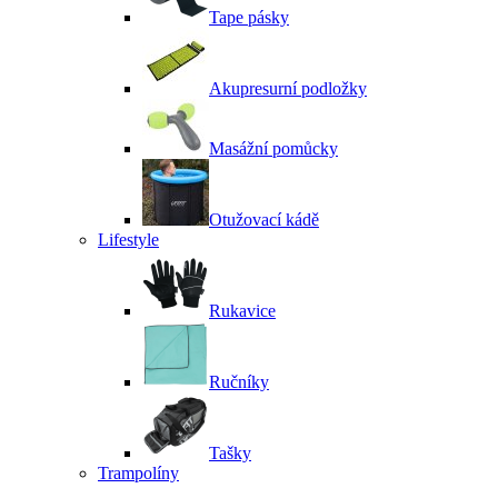
Tape pásky
Akupresurní podložky
Masážní pomůcky
Otužovací kádě
Lifestyle
Rukavice
Ručníky
Tašky
Trampolíny