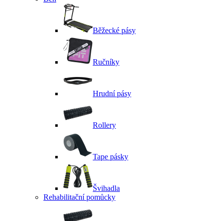
Běžecké pásy
Ručníky
Hrudní pásy
Rollery
Tape pásky
Švihadla
Rehabilitační pomůcky