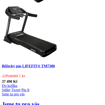
Běžecký pás LIFEFIT® TM7300
⚠️Poslední 1 ks
37 490 Kč
Do košíku
Sdílet
Tweet
Pin It
Jsme tu pro vás
Jsme tu pro vás