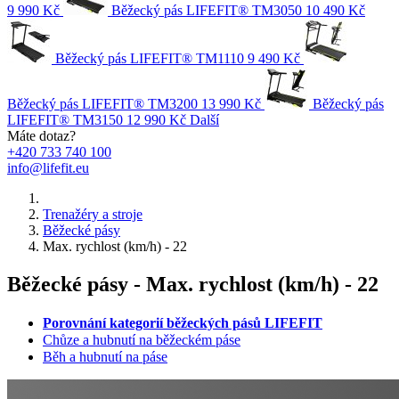
9 990 Kč
Běžecký pás LIFEFIT® TM3050
10 490 Kč
Běžecký pás LIFEFIT® TM1110
9 490 Kč
Běžecký pás LIFEFIT® TM3200
13 990 Kč
Běžecký pás
LIFEFIT® TM3150
12 990 Kč
Další
Máte dotaz?
+420 733 740 100
info@lifefit.eu
Trenažéry a stroje
Běžecké pásy
Max. rychlost (km/h) - 22
Běžecké pásy - Max. rychlost (km/h) - 22
Porovnání kategorií běžeckých pásů LIFEFIT
Chůze a hubnutí na běžeckém páse
Běh a hubnutí na páse