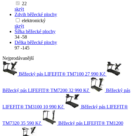
22
skrýt
Zdvih běžecké plochy
elektronický
skrýt
Šířka běžecké plochy
34
-
58
Délka běžecké plochy
97
-
145
Nejprodávanější
Běžecký pás LIFEFIT® TM7100
27 990 Kč
Běžecký pás LIFEFIT® TM7200
32 990 Kč
Běžecký pás
LIFEFIT® TM3100
10 990 Kč
Běžecký pás LIFEFIT®
TM7320
35 590 Kč
Běžecký pás LIFEFIT® TM1200