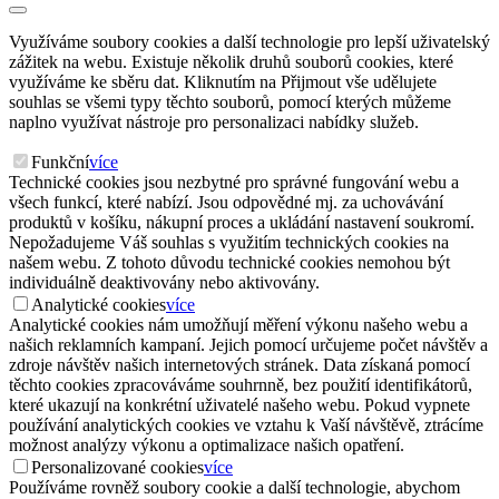
Využíváme soubory cookies a další technologie pro lepší uživatelský
zážitek na webu. Existuje několik druhů souborů cookies, které
využíváme ke sběru dat. Kliknutím na Přijmout vše udělujete
souhlas se všemi typy těchto souborů, pomocí kterých můžeme
naplno využívat nástroje pro personalizaci nabídky služeb.
Funkční
více
Technické cookies jsou nezbytné pro správné fungování webu a
všech funkcí, které nabízí. Jsou odpovědné mj. za uchovávání
produktů v košíku, nákupní proces a ukládání nastavení soukromí.
Nepožadujeme Váš souhlas s využitím technických cookies na
našem webu. Z tohoto důvodu technické cookies nemohou být
individuálně deaktivovány nebo aktivovány.
Analytické cookies
více
Analytické cookies nám umožňují měření výkonu našeho webu a
našich reklamních kampaní. Jejich pomocí určujeme počet návštěv a
zdroje návštěv našich internetových stránek. Data získaná pomocí
těchto cookies zpracováváme souhrnně, bez použití identifikátorů,
které ukazují na konkrétní uživatelé našeho webu. Pokud vypnete
používání analytických cookies ve vztahu k Vaší návštěvě, ztrácíme
možnost analýzy výkonu a optimalizace našich opatření.
Personalizované cookies
více
Používáme rovněž soubory cookie a další technologie, abychom