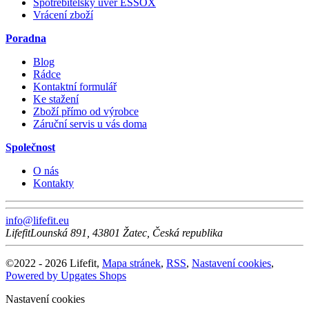
Spotřebitelský úvěr ESSOX
Vrácení zboží
Poradna
Blog
Rádce
Kontaktní formulář
Ke stažení
Zboží přímo od výrobce
Záruční servis u vás doma
Společnost
O nás
Kontakty
info@lifefit.eu
Lifefit
Lounská 891
,
43801
Žatec
,
Česká republika
©
2022 -
2026
Lifefit
,
Mapa stránek
,
RSS
,
Nastavení cookies
,
Powered by Upgates Shops
Nastavení cookies