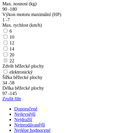
Max. nosnost (kg)
90
-
180
Výkon motoru maximální (HP)
1
-
7
Max. rychlost (km/h)
6
10
12
14
20
22
Zdvih běžecké plochy
elektronický
Šířka běžecké plochy
34
-
58
Délka běžecké plochy
97
-
145
Zrušit filtr
Doporučené
Nejlevnější
Nejdražší
Nejprodávanější
Nejlépe hodnocené