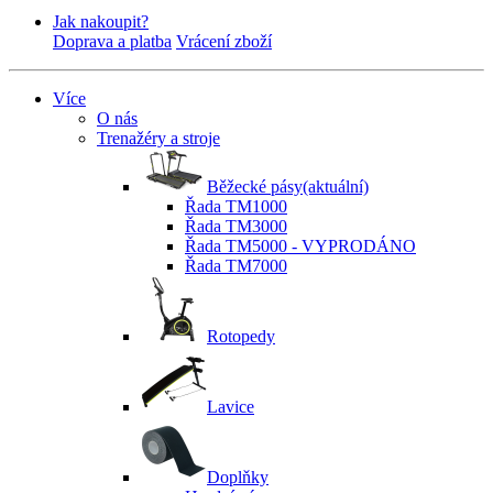
Jak nakoupit?
Doprava a platba
Vrácení zboží
Více
O nás
Trenažéry a stroje
Běžecké pásy
(aktuální)
Řada TM1000
Řada TM3000
Řada TM5000 - VYPRODÁNO
Řada TM7000
Rotopedy
Lavice
Doplňky