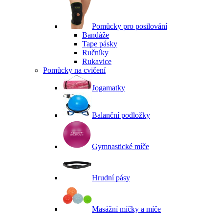
Pomůcky pro posilování
Bandáže
Tape pásky
Ručníky
Rukavice
Pomůcky na cvičení
Jogamatky
Balanční podložky
Gymnastické míče
Hrudní pásy
Masážní míčky a míče