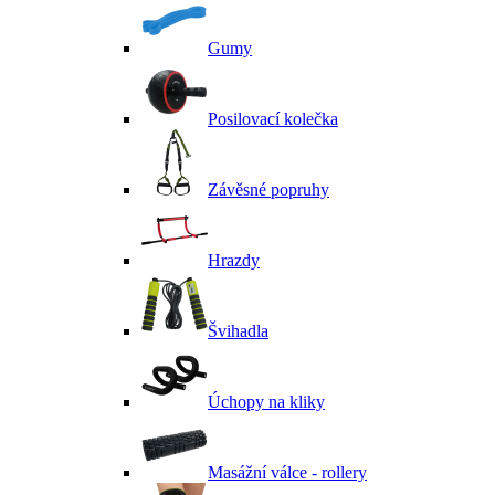
Gumy
Posilovací kolečka
Závěsné popruhy
Hrazdy
Švihadla
Úchopy na kliky
Masážní válce - rollery