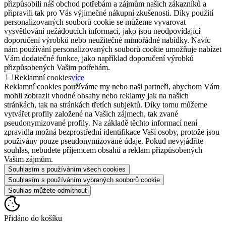
přizpůsobili náš obchod potřebám a zájmům našich zákazníků a
připravili tak pro Vás výjimečné nákupní zkušenosti. Díky použití
personalizovaných souborů cookie se můžeme vyvarovat
vysvětlování nežádoucích informací, jako jsou neodpovídající
doporučení výrobků nebo neužitečné mimořádné nabídky. Navíc
nám používání personalizovaných souborů cookie umožňuje nabízet
Vám dodatečné funkce, jako například doporučení výrobků
přizpůsobených Vašim potřebám.
Reklamní cookies
více
Reklamní cookies používáme my nebo naši partneři, abychom Vám
mohli zobrazit vhodné obsahy nebo reklamy jak na našich
stránkách, tak na stránkách třetích subjektů. Díky tomu můžeme
vytvářet profily založené na Vašich zájmech, tak zvané
pseudonymizované profily. Na základě těchto informací není
zpravidla možná bezprostřední identifikace Vaší osoby, protože jsou
používány pouze pseudonymizované údaje. Pokud nevyjádříte
souhlas, nebudete příjemcem obsahů a reklam přizpůsobených
Vašim zájmům.
Souhlasím s používáním všech cookies
Souhlasím s používáním vybraných souborů cookie
Souhlas můžete odmítnout
Přidáno do košíku