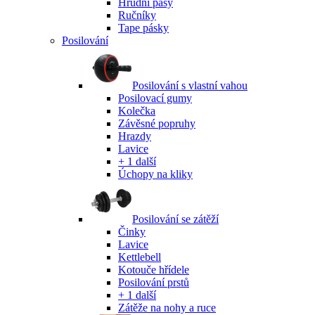
Hrudní pásy
Ručníky
Tape pásky
Posilování
Posilování s vlastní vahou
Posilovací gumy
Kolečka
Závěsné popruhy
Hrazdy
Lavice
+ 1 další
Úchopy na kliky
Posilování se zátěží
Činky
Lavice
Kettlebell
Kotouče hřídele
Posilování prstů
+ 1 další
Zátěže na nohy a ruce