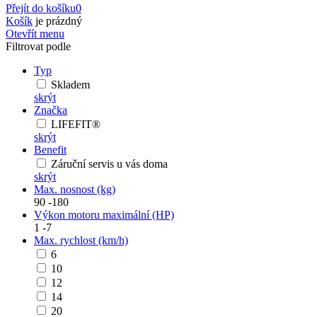
Přejít do košíku
0
Košík
je prázdný
Otevřít menu
Filtrovat podle
Typ
Skladem
skrýt
Značka
LIFEFIT®
skrýt
Benefit
Záruční servis u vás doma
skrýt
Max. nosnost (kg)
90
-
180
Výkon motoru maximální (HP)
1
-
7
Max. rychlost (km/h)
6
10
12
14
20