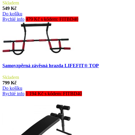
Skladem
549 Kč
Do košíku
Rychlé info
479 Kč s kódem: FITBD40
Samovzpěrná závěsná hrazda LIFEFIT® TOP
Skladem
799 Kč
Do košíku
Rychlé info
1 194 Kč s kódem: FITBD40