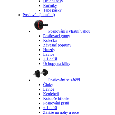
Hrudní pásy
Ručníky
Tape pásky
Posilování
(aktuální)
Posilování s vlastní vahou
Posilovací gumy
Kolečka
Závěsné popruhy
Hrazdy
Lavice
+ 1 další
Úchopy na kliky
Posilování se zátěží
Činky
Lavice
Kettlebell
Kotouče hřídele
Posilování prstů
+ 1 další
Zátěže na nohy a ruce