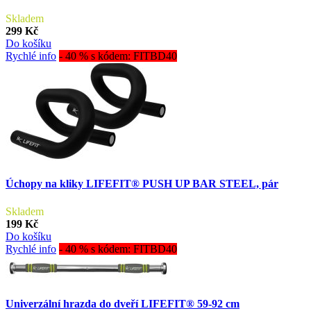
Skladem
299 Kč
Do košíku
Rychlé info
- 40 % s kódem: FITBD40
Úchopy na kliky LIFEFIT® PUSH UP BAR STEEL, pár
Skladem
199 Kč
Do košíku
Rychlé info
- 40 % s kódem: FITBD40
Univerzální hrazda do dveří LIFEFIT® 59-92 cm