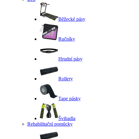
Běžecké pásy
Ručníky
Hrudní pásy
Rollery
Tape pásky
Švihadla
Rehabilitační pomůcky