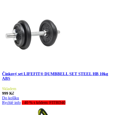
Činkový set LIFEFIT® DUMBBELL SET STEEL HB 10kg
ABS
Skladem
999 Kč
Do košíku
Rychlé info
- 40 % s kódem: FITBD40