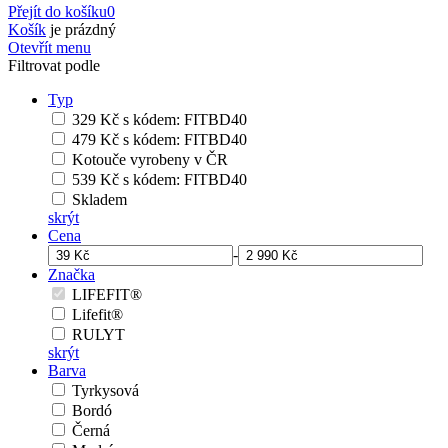
Přejít do košíku
0
Košík
je prázdný
Otevřít menu
Filtrovat podle
Typ
329 Kč s kódem: FITBD40
479 Kč s kódem: FITBD40
Kotouče vyrobeny v ČR
539 Kč s kódem: FITBD40
Skladem
skrýt
Cena
-
Značka
LIFEFIT®
Lifefit®
RULYT
skrýt
Barva
Tyrkysová
Bordó
Černá