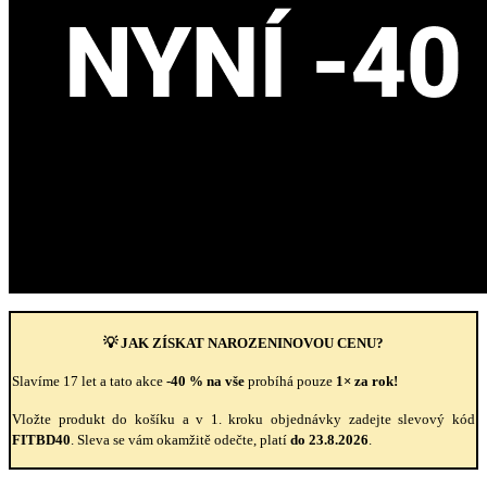
💡 JAK ZÍSKAT NAROZENINOVOU CENU?
Slavíme 17 let a tato akce
-40 % na vše
probíhá pouze
1× za rok!
Vložte produkt do košíku a v 1. kroku objednávky zadejte slevový kód
FITBD40
. Sleva se vám okamžitě odečte, platí
do 23.8.2026
.