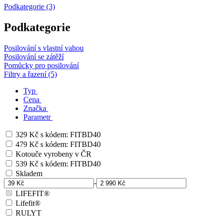
Podkategorie (3)
Podkategorie
Posilování s vlastní vahou
Posilování se zátěží
Pomůcky pro posilování
Filtry a řazení (5)
Typ
Cena
Značka
Parametr
329 Kč s kódem: FITBD40
479 Kč s kódem: FITBD40
Kotouče vyrobeny v ČR
539 Kč s kódem: FITBD40
Skladem
-
LIFEFIT®
Lifefit®
RULYT