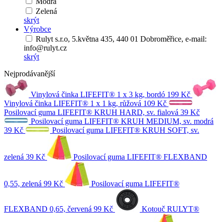
Modrá
Zelená
skrýt
Výrobce
Rulyt s.r.o, 5.května 435, 440 01 Dobroměřice, e-mail:
info@rulyt.cz
skrýt
Nejprodávanější
Vinylová činka LIFEFIT® 1 x 3 kg, bordó
199 Kč
Vinylová činka LIFEFIT® 1 x 1 kg, růžová
109 Kč
Posilovací guma LIFEFIT® KRUH HARD, sv. fialová
39 Kč
Posilovací guma LIFEFIT® KRUH MEDIUM, sv. modrá
39 Kč
Posilovací guma LIFEFIT® KRUH SOFT, sv.
zelená
39 Kč
Posilovací guma LIFEFIT® FLEXBAND
0,55, zelená
99 Kč
Posilovací guma LIFEFIT®
FLEXBAND 0,65, červená
99 Kč
Kotouč RULYT®