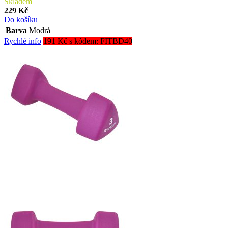
Skladem
229 Kč
Do košíku
Barva
Modrá
Rychlé info
191 Kč s kódem: FITBD40