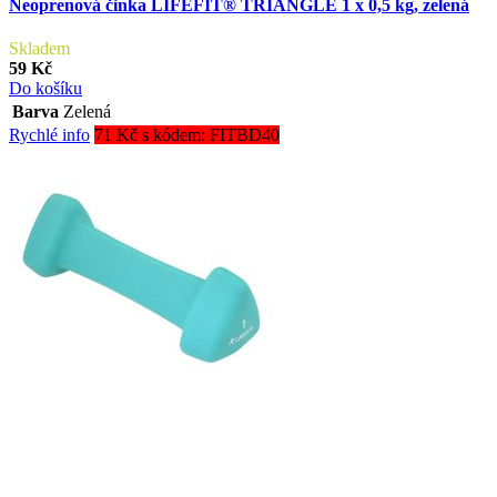
Neoprenová činka LIFEFIT® TRIANGLE 1 x 0,5 kg, zelená
Skladem
59 Kč
Do košíku
Barva
Zelená
Rychlé info
71 Kč s kódem: FITBD40