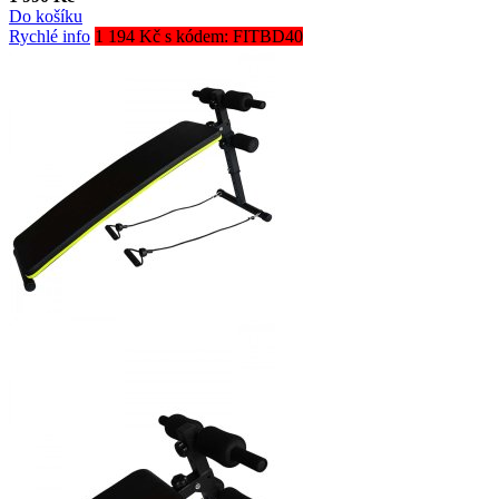
Do košíku
Rychlé info
1 194 Kč s kódem: FITBD40