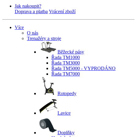
Jak nakoupit?
Doprava a platba
Vrácení zboží
Více
O nás
Trenažéry a stroje
Běžecké pásy
Řada TM1000
Řada TM3000
Řada TM5000 - VYPRODÁNO
Řada TM7000
Rotopedy
Lavice
Doplňky