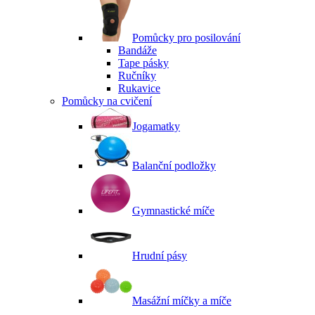
Pomůcky pro posilování
Bandáže
Tape pásky
Ručníky
Rukavice
Pomůcky na cvičení
Jogamatky
Balanční podložky
Gymnastické míče
Hrudní pásy
Masážní míčky a míče