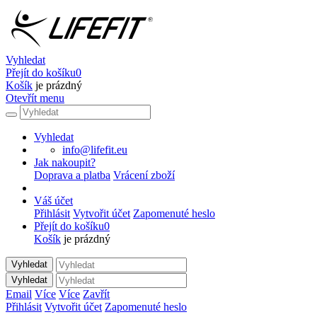
Vyhledat
Přejít do košíku
0
Košík
je prázdný
Otevřít menu
Vyhledat
info@lifefit.eu
Jak nakoupit?
Doprava a platba
Vrácení zboží
Váš účet
Přihlásit
Vytvořit účet
Zapomenuté heslo
Přejít do košíku
0
Košík
je prázdný
Vyhledat
Vyhledat
Email
Více
Více
Zavřít
Přihlásit
Vytvořit účet
Zapomenuté heslo