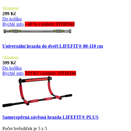
Skladem
299 Kč
Do košíku
Rychlé info
- 40 % s kódem: FITBD40
Univerzální hrazda do dveří LIFEFIT® 80-110 cm
Skladem
399 Kč
Do košíku
Rychlé info
329 Kč s kódem: FITBD40
Samovzpěrná závěsná hrazda LIFEFIT® PLUS
Počet hvězdiček je 5 z 5