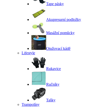
Tape pásky
Akupresurní podložky
Masážní pomůcky
Otužovací kádě
Lifestyle
Rukavice
Ručníky
Tašky
Trampolíny