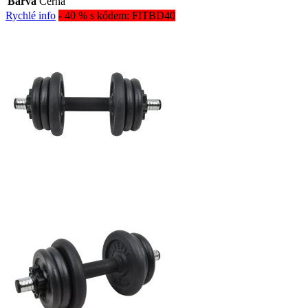
Barva
Černá
Rychlé info
- 40 % s kódem: FITBD40