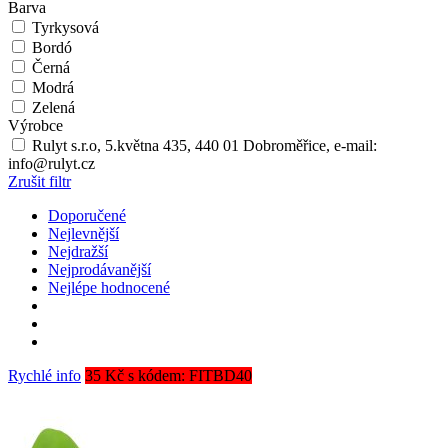
Barva
Tyrkysová
Bordó
Černá
Modrá
Zelená
Výrobce
Rulyt s.r.o, 5.května 435, 440 01 Dobroměřice, e-mail:
info@rulyt.cz
Zrušit filtr
Doporučené
Nejlevnější
Nejdražší
Nejprodávanější
Nejlépe hodnocené
Rychlé info
35 Kč s kódem: FITBD40