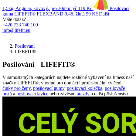
1,5kg, Angular, kovový, pro 30mm tyč
119 Kč
Posilovací
guma LIFEFIT® FLEXBAND 0,45, žlutá
99 Kč
Další
Máte dotaz?
+420 733 740 100
info@lifefit.eu
Posilování
LIFEFIT®
Posilování - LIFEFIT®
V samostatných kategoriích najdete rozličné vybavení na fitness naší
značky LIFEFIT®, vhodné pro domácí i profesionální cvičení:
činky pro ženy
,
posilovací gumy
,
posilovací kolečka,
posilovače
prstů
a
posilovací lavice
nebo závěsné
hrazdy
a další příslušenství.