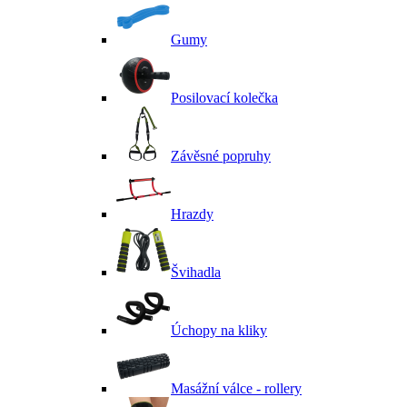
Gumy
Posilovací kolečka
Závěsné popruhy
Hrazdy
Švihadla
Úchopy na kliky
Masážní válce - rollery