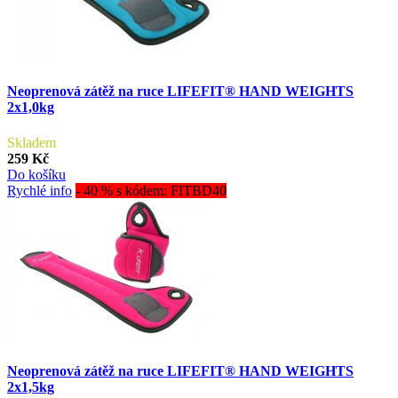
Neoprenová zátěž na ruce LIFEFIT® HAND WEIGHTS
2x1,0kg
Skladem
259 Kč
Do košíku
Rychlé info
- 40 % s kódem: FITBD40
Neoprenová zátěž na ruce LIFEFIT® HAND WEIGHTS
2x1,5kg