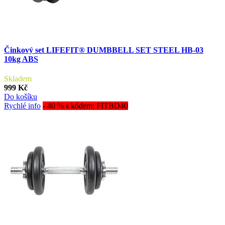
Činkový set LIFEFIT® DUMBBELL SET STEEL HB-03
10kg ABS
Skladem
999 Kč
Do košíku
Rychlé info
- 40 % s kódem: FITBD40