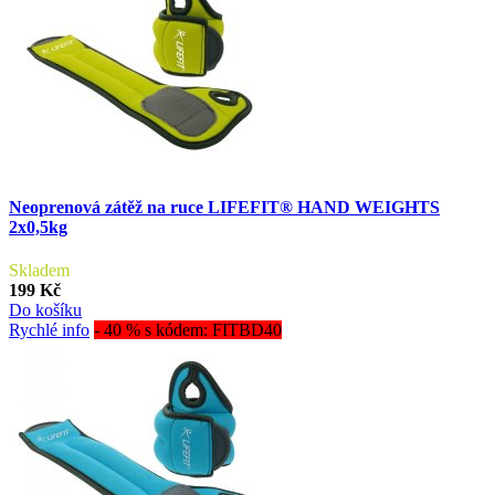
Neoprenová zátěž na ruce LIFEFIT® HAND WEIGHTS
2x0,5kg
Skladem
199 Kč
Do košíku
Rychlé info
- 40 % s kódem: FITBD40